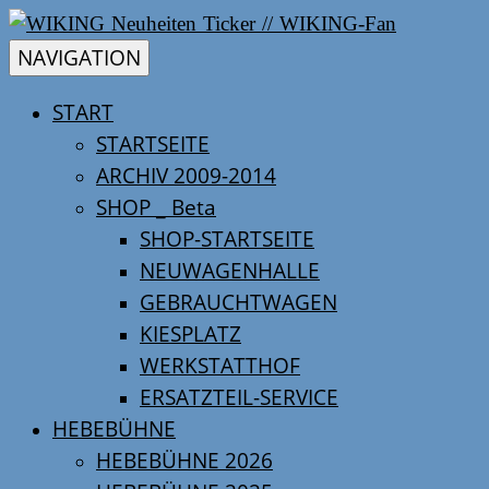
Skip
WIKING
WIKING
to
Neuheiten
NAVIGATION
content
2026
START
NEUHEITEN
–
STARTSEITE
WIKING
TICKER
ARCHIV 2009-2014
Neuheiten
SHOP _ Beta
2026
//
SHOP-STARTSEITE
–
WIKING
NEUWAGENHALLE
WIKING-
new
GEBRAUCHTWAGEN
items
KIESPLATZ
FAN
2026
WERKSTATTHOF
ERSATZTEIL-SERVICE
HEBEBÜHNE
HEBEBÜHNE 2026