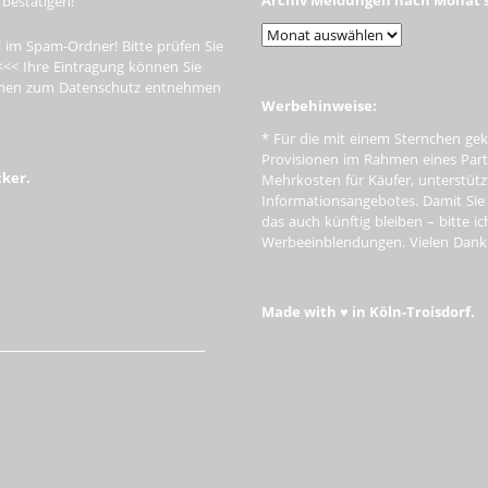
 bestätigen!
 im Spam-Ordner! Bitte prüfen Sie
<<< Ihre Eintragung können Sie
tionen zum Datenschutz entnehmen
Werbehinweise:
* Für die mit einem Sternchen gek
Provisionen im Rahmen eines Par
cker.
Mehrkosten für Käufer, unterstütz
Informationsangebotes. Damit Si
das auch künftig bleiben – bitte i
Werbeeinblendungen. Vielen Dank f
Made with ♥ in Köln-Troisdorf.