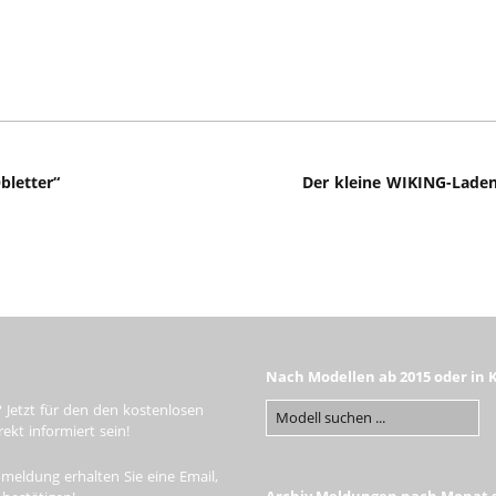
bletter“
Der kleine WIKING-Lade
Nach Modellen ab 2015 oder in 
 Jetzt für den den kostenlosen
kt informiert sein!
meldung erhalten Sie eine Email,
Archiv Meldungen nach Monat s