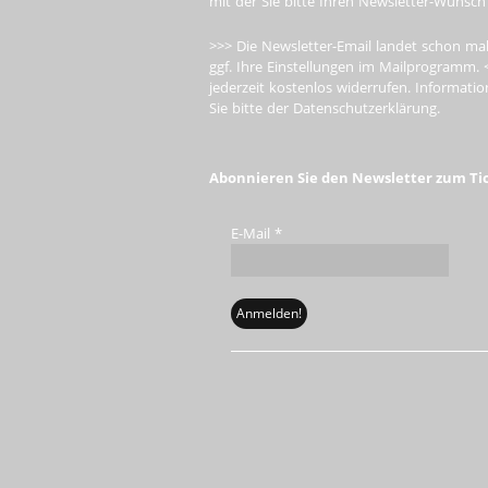
mit der Sie bitte Ihren Newsletter-Wunsch
>>> Die Newsletter-Email landet schon mal
ggf. Ihre Einstellungen im Mailprogramm. 
jederzeit kostenlos widerrufen. Informa
Sie bitte der Datenschutzerklärung.
Abonnieren Sie den Newsletter zum Ti
E-Mail
*