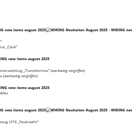
“
ot „Clark“
inersattelzug „Transthermos“ (
werkseitig vergriffen
)
u (
werkseitig vergriffen
)
tblau
zeug LF16 „Feuerwehr“