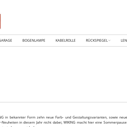
GARAGE
BOGENLAMPE
KABELROLLE
RÜCKSPIEGEL
LE
WIKING IM MUSEUM
IM
WtW History
KO
RTSEITE
TICKER-RÜCKSPIEGEL
WE
NHALLE
Fan.SHOP – ARCHIV
HTWAGEN
NG in bekannter Form zehn neue Farb- und Gestaltungsvarianten, sowie neu
r-Neuheiten in diesem Jahr nicht dabei, WIKING macht hier eine Sommerpause.