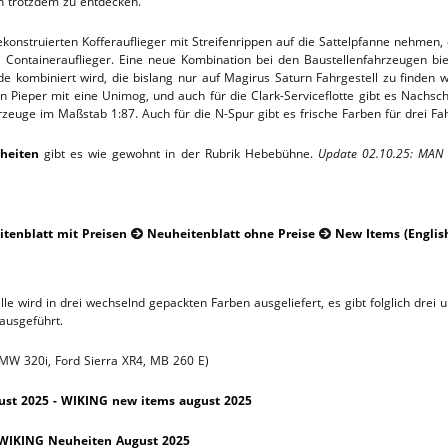
h trotzdem zu entdecken.
TTHOF
onstruierten Kofferauflieger mit Streifenrippen auf die Sattelpfanne nehmen, 
 Containerauflieger. Eine neue Kombination bei den Baustellenfahrzeugen bie
L-SERVICE
 kombiniert wird, die bislang nur auf Magirus Saturn Fahrgestell zu finden w
 Pieper mit eine Unimog, und auch für die Clark-Serviceflotte gibt es Nachsch
zeuge im Maßstab 1:87. Auch für die N-Spur gibt es frische Farben für drei Fa
heiten
gibt es wie gewohnt in der Rubrik Hebebühne.
Update 02.10.25: MAN 
tenblatt mit Preisen
Neuheitenblatt ohne Preise
New Items (English


 wird in drei wechselnd gepackten Farben ausgeliefert, es gibt folglich drei 
 ausgeführt.
MW 320i, Ford Sierra XR4, MB 260 E)