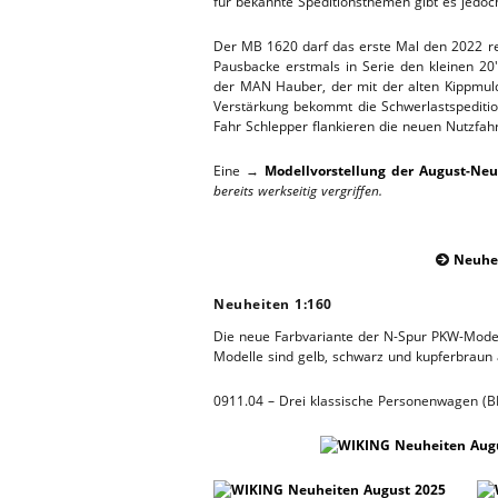
für bekannte Speditionsthemen gibt es jedoc
WERKSTA
HEBEBÜHNE 2020
Der MB 1620 darf das erste Mal den 2022 rek
Pausbacke erstmals in Serie den kleinen 20′
ERSATZTEI
der MAN Hauber, der mit der alten Kippmulde
HEBEBÜHNE 2019
Verstärkung bekommt die Schwerlastspedition
Fahr Schlepper flankieren die neuen Nutzfahr
HEBEBÜHNE 2018
Eine →
Modellvorstellung der August-Neu
bereits werkseitig vergriffen.
Neuhei

Neuheiten 1:160
Die neue Farbvariante der N-Spur PKW-Modelle
Modelle sind gelb, schwarz und kupferbraun
0911.04 – Drei klassische Personenwagen (B