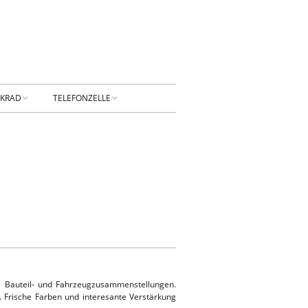
NKRAD
TELEFONZELLE
PRESSUM
DATENSCHUTZ
NTAKT
Privatsphäre-
Einstellungen ändern
RBUNG
Historie der Privatsphäre-
Einstellungen
Einwilligungen widerrufen
e Bauteil- und Fahrzeugzusammenstellungen.
KONTAKT
 Frische Farben und interesante Verstärkung