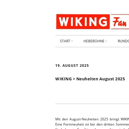
START
HEBEBÜHNE
RUND
STARTSEITE
HEBEBÜHNE 2026
19. AUGUST 2025
ARCHIV 2009-2014
HEBEBÜHNE 2025
WIKING > Neuheiten August 2025
SHOP _ Beta
HEBEBÜHNE 2024
SHOP-STA
NEUWAGE
HEBEBÜHNE 2023
GEBRAUC
HEBEBÜHNE 2022
Mit den August-Neuheiten 2025 bringt WIKI
KIESPLATZ
Eine Formneuheit ist bei den dritten Somme
HEBEBÜHNE 2021