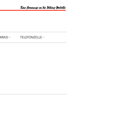
NKRAD
TELEFONZELLE
PRESSUM
DATENSCHUTZ
NTAKT
Privatsphäre-
Einstellungen ändern
RBUNG
Historie der Privatsphäre-
Einstellungen
Einwilligungen widerrufen
KONTAKT