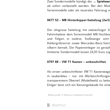
Zwei Sondermodelle kündigt der →
Spielwa
ab sofort vorbestellt werden. Bei den Mo
WERKSTA
HEBEBÜHNE 2020
Serienmodelle oder als neutrales Fahrzeug v
ERSATZTEI
0677 52 – MB Hinterkipper-Sattelzug (2a/2
HEBEBÜHNE 2019
Der olivgraue Sattelzug mit zweiachsiger 
HEBEBÜHNE 2018
Fahrerkabine dem Serienmodell MB Hochbordpr
und Felgen in oxidrot, Stoßstange vorn
Kühlergrillzierrat sowie Mercedes-Benz-Ster
silbern bemalt. Der Papiereinleger ist gesta
limitierte Sondermodell kostet 24,95 Euro zzg
0797 88 – VW T1 Kasten – unbeschriftet
Als erster unbeschrifteter VW T1 Kastenwage
in taubenblau – nur mit Werbeschriftzüg
transparentem Oberteil (Modellwelt) zu beko
Einlger lässt sich ein Kassengebäude für eine
Bilderquelle: © Wasmus Spielwarenhandel
Wasmus