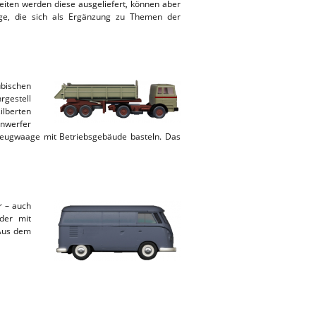
ten werden diese ausgeliefert, können aber
üge, die sich als Ergänzung zu Themen der
ubischen
rgestell
lberten
inwerfer
ahrzeugwaage mit Betriebsgebäude basteln. Das
r – auch
der mit
 Aus dem