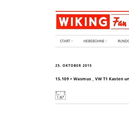
START
HEBEBÜHNE
RUND
STARTSEITE
HEBEBÜHNE 2026
25. OKTOBER 2015
ARCHIV 2009-2014
HEBEBÜHNE 2025
15.109 > Wasmus _ VW T1 Kasten u
SHOP _ Beta
HEBEBÜHNE 2024
SHOP-STA
NEUWAGE
HEBEBÜHNE 2023
GEBRAUC
HEBEBÜHNE 2022
KIESPLATZ
HEBEBÜHNE 2021