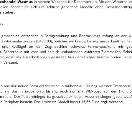
renhandel Wasmus
in seinem Webshop für Dezember an. Mit den Winterneuhei
dellen handelt es sich um schlicht gehaltene Modelle ohne Firmenschriftz
TTHOF
erstehen.
L-SERVICE
a)
Zugmaschine entspricht in Farbgestaltung und Bedruckungsumfang an der k
itschenlastwagen (0433 03), welches werkseitig bereits ausverkauft ist. Fah
 und Kotflügel an der Zugmaschine schwarz. Fahrerhausfront mit gesi
n. Fahrerhaus mit vorn und seitlich umlaufenden oxidroten Zierstreifen. Sche
ltet, er ist als Ausschnittbogen gestaltet. Aus dem Einlger lässt sich eine F
l. Versand.
n aus der neuen Form erscheint er in taubenblau. Bislang war der Transporte
en, als Bus in taubenblau bislang auch nur mit WM-Logo auf der Front o
mmen. Der Papiereinleger ist gestaltet, er ist als Ausschnittbogen gestaltet.
n Parkplatz basteln. Das limitierte Modell kostet 16,66 Euro zzgl. Versand.