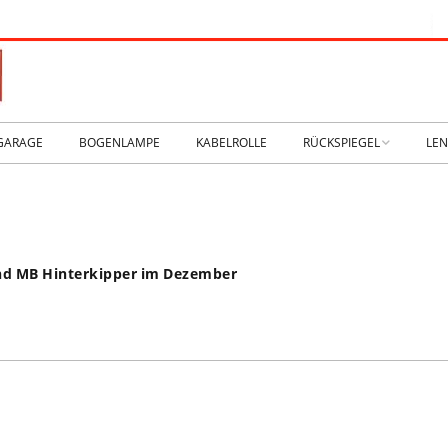
GARAGE
BOGENLAMPE
KABELROLLE
RÜCKSPIEGEL
LE
WIKING IM MUSEUM
IM
WtW History
KO
nd MB Hinterkipper im Dezember
RTSEITE
TICKER-RÜCKSPIEGEL
WE
NHALLE
Fan.SHOP – ARCHIV
HTWAGEN