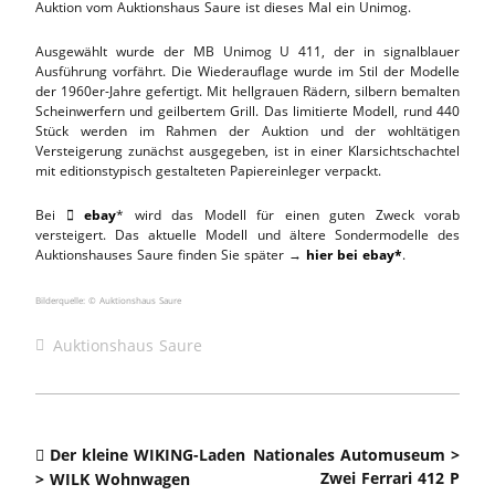
Auktion vom Auktionshaus Saure ist dieses Mal ein Unimog.
Ausgewählt wurde der MB Unimog U 411, der in signalblauer
Ausführung vorfährt. Die Wiederauflage wurde im Stil der Modelle
der 1960er-Jahre gefertigt. Mit hellgrauen Rädern, silbern bemalten
Scheinwerfern und geilbertem Grill. Das limitierte Modell, rund 440
Stück werden im Rahmen der Auktion und der wohltätigen
Versteigerung zunächst ausgegeben, ist in einer Klarsichtschachtel
mit editionstypisch gestalteten Papiereinleger verpackt.
Bei
ebay
* wird das Modell für einen guten Zweck vorab

versteigert. Das aktuelle Modell und ältere Sondermodelle des
Auktionshauses Saure finden Sie später →
hier bei ebay*
.
Bilderquelle: © Auktionshaus Saure
Auktionshaus Saure
Der kleine WIKING-Laden
Nationales Automuseum >
Zwei Ferrari 412 P
> WILK Wohnwagen