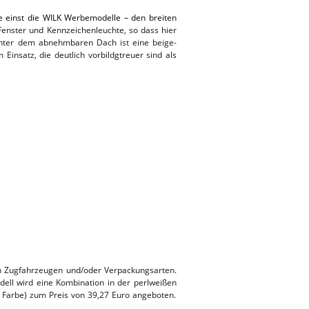
 einst die WILK Werbemodelle – den breiten
Fenster und Kennzeichenleuchte, so dass hier
unter dem abnehmbaren Dach ist eine beige-
insatz, die deutlich vorbildgtreuer sind als
en Zugfahrzeugen und/oder Verpackungsarten.
ell wird eine Kombination in der perlweißen
 Farbe) zum Preis von 39,27 Euro angeboten.