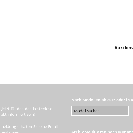
Auktions
Nach Modellen ab 2015 oder in 
 Jetzt für den den kostenlosen
kt informiert sein!
meldung erhalten Sie eine Email,
Archiv Meldungen nach Monat s
 bestätigen!