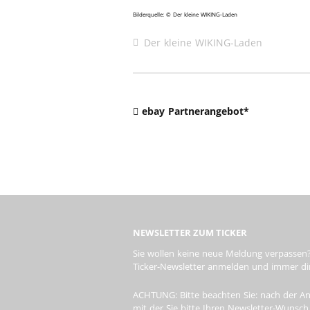
Bilderquelle: © Der kleine WIKING-Laden
Der kleine WIKING-Laden
ebay Partnerangebot*
NEWSLETTER ZUM TICKER
Sie wollen keine neue Meldung verpassen?
Ticker-Newsletter anmelden und immer dire
ACHTUNG: Bitte beachten Sie: nach der An
mit der Sie bitte Ihren Newsletter-Wunsch