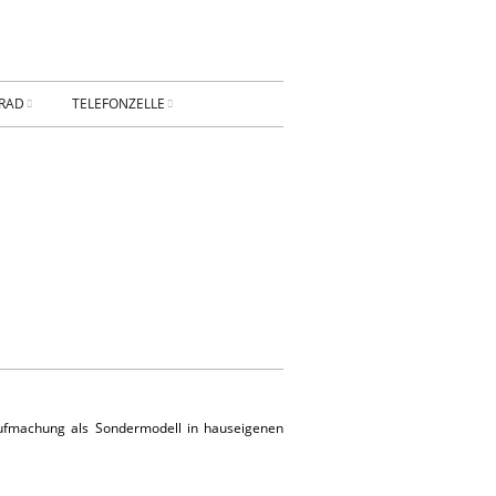
RAD
TELEFONZELLE
ESSUM
DATENSCHUTZ
AKT
Privatsphäre-
Einstellungen ändern
BUNG
Historie der Privatsphäre-
Einstellungen
Einwilligungen widerrufen
KONTAKT
fmachung als Sondermodell in hauseigenen