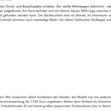
ettes Druck- und Bauteilupdate erhalten. Der weiße Wohnwagen bekommt – wie
L-SERVICE
ter aufgedruckt.
Am Heck befindet sich ein kleines blaues WILK-Logo zwischen 
l gefunden werden kann. Die Rückleuchten sind rot bemalt. Im Innenraum 
 Erstmals kommen auch zweiteilige Räder mit silbern bedruckter Radkappe zum E
ert. Wie inzwischen üblich kombiniert der Händler das Modell nun mit ander
artonverpackung für 17,85 Euro angeboten. Neben dem Verkauf als Einzelmod
rlaubsfreuden II) und einem großen purpurroten Schlauchboot (neu in dieser