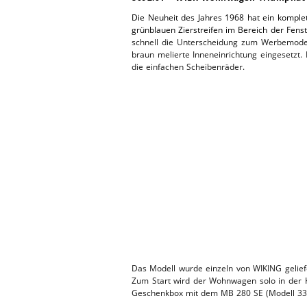
Die Neuheit des Jahres 1968 hat ein kompl
ERSATZTEI
HEBEBÜHNE 2019
grünblauen Zierstreifen im Bereich der Fens
schnell die Unterscheidung zum Werbemodel
braun melierte Inneneinrichtung eingesetzt.
HEBEBÜHNE 2018
die einfachen Scheibenräder.
Das Modell wurde einzeln von WIKING gelief
Zum Start wird der Wohnwagen solo in der K
Geschenkbox mit dem MB 280 SE (Modell 33 U