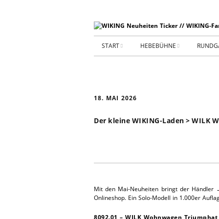
START
HEBEBÜHNE
RUNDG
STARTSEITE
HEBEBÜHNE 2026
ARCHIV 2009-2014
HEBEBÜHNE 2025
18. MAI 2026
SHOP _ Beta
HEBEBÜHNE 2024
SHOP-STA
Der kleine WIKING-Laden > WILK
NEUWAGE
HEBEBÜHNE 2023
GEBRAUC
HEBEBÜHNE 2022
KIESPLATZ
HEBEBÜHNE 2021
Mit den Mai-Neuheiten bringt der Händler
Onlineshop. Ein Solo-Modell in 1.000er Aufl
WERKSTA
HEBEBÜHNE 2020
8092.01 – WILK Wohnwagen Triumphat