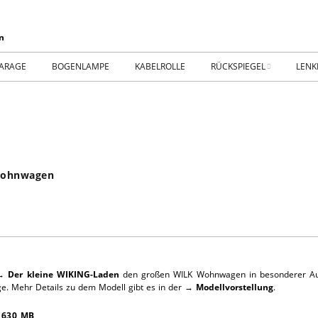
ARAGE
BOGENLAMPE
KABELROLLE
RÜCKSPIEGEL
LENK
WIKING IM MUSEUM
IMPR
WtW History
KONT
RTSEITE
TICKER-RÜCKSPIEGEL
WER
 Wohnwagen
NHALLE
Fan.SHOP – ARCHIV
HTWAGEN
 →
Der kleine WIKING-Laden
den großen WILK Wohnwagen in besonderer Au
age. Mehr Details zu dem Modell gibt es in der →
Modellvorstellung
.
TTHOF
 630 MB