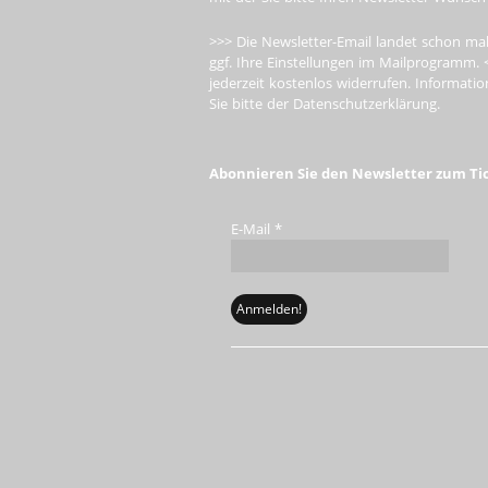
>>> Die Newsletter-Email landet schon mal
ggf. Ihre Einstellungen im Mailprogramm. 
jederzeit kostenlos widerrufen. Informa
Sie bitte der Datenschutzerklärung.
Abonnieren Sie den Newsletter zum Ti
E-Mail
*