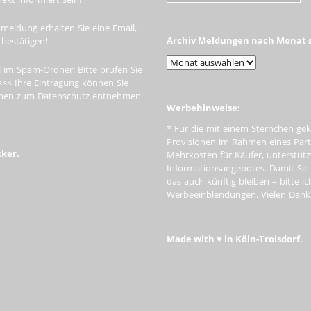
meldung erhalten Sie eine Email,
Archiv Meldungen nach Monat s
 bestätigen!
 im Spam-Ordner! Bitte prüfen Sie
<<< Ihre Eintragung können Sie
tionen zum Datenschutz entnehmen
Werbehinweise:
* Für die mit einem Sternchen gek
Provisionen im Rahmen eines Par
cker.
Mehrkosten für Käufer, unterstütz
Informationsangebotes. Damit Si
das auch künftig bleiben – bitte i
Werbeeinblendungen. Vielen Dank f
Made with ♥ in Köln-Troisdorf.