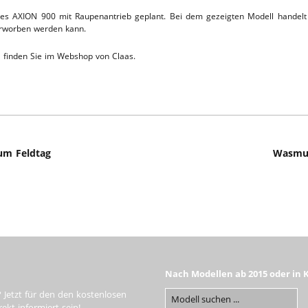
l des AXION 900 mit Raupenantrieb geplant. Bei dem gezeigten Modell handel
TTHOF
erworben werden kann.
L-SERVICE
 finden Sie im Webshop von Claas.
um Feldtag
Wasmus
Nach Modellen ab 2015 oder in 
 Jetzt für den den kostenlosen
kt informiert sein!