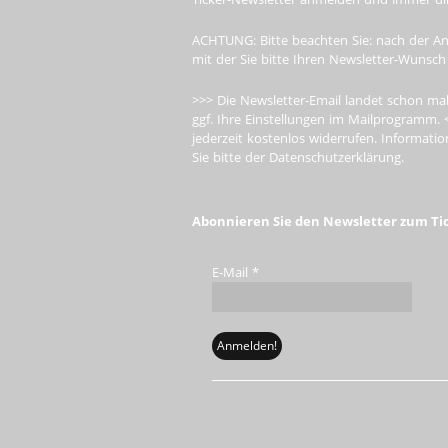
ACHTUNG: Bitte beachten Sie: nach der An
mit der Sie bitte Ihren Newsletter-Wunsch
>>> Die Newsletter-Email landet schon mal
ggf. Ihre Einstellungen im Mailprogramm. 
jederzeit kostenlos widerrufen. Informa
Sie bitte der Datenschutzerklärung.
Abonnieren Sie den Newsletter zum Ti
E-Mail
*