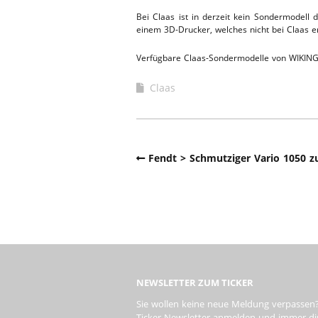
Bei Claas ist in derzeit kein Sondermodel
WERKSTA
HEBEBÜHNE 2020
einem 3D-Drucker, welches nicht bei Claas 
ERSATZTEI
Verfügbare Claas-Sondermodelle von WIKING
HEBEBÜHNE 2019
Claas
HEBEBÜHNE 2018
Fendt > Schmutziger Vario 1050 z
NEWSLETTER ZUM TICKER
Sie wollen keine neue Meldung verpassen?
Ticker-Newsletter anmelden und immer dire