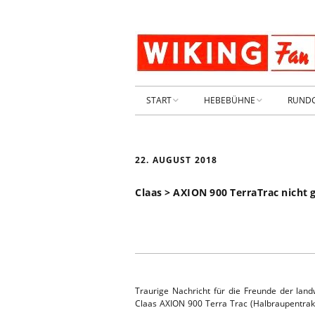
START
HEBEBÜHNE
RUND
STARTSEITE
HEBEBÜHNE 2026
22. AUGUST 2018
ARCHIV 2009-2014
HEBEBÜHNE 2025
Claas > AXION 900 TerraTrac nicht 
SHOP _ Beta
HEBEBÜHNE 2024
SHOP-STA
NEUWAGE
HEBEBÜHNE 2023
GEBRAUC
HEBEBÜHNE 2022
Traurige Nachricht für die Freunde der land
KIESPLATZ
Claas AXION 900 Terra Trac (Halbraupentrakt
HEBEBÜHNE 2021