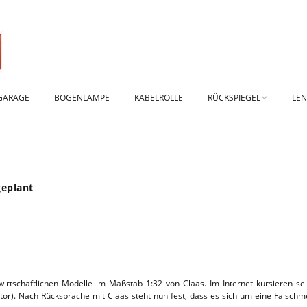
GARAGE
BOGENLAMPE
KABELROLLE
RÜCKSPIEGEL
LE
WIKING IM MUSEUM
IM
WtW History
KO
geplant
RTSEITE
TICKER-RÜCKSPIEGEL
WE
NHALLE
Fan.SHOP – ARCHIV
HTWAGEN
wirtschaftlichen Modelle im Maßstab 1:32 von Claas. Im Internet kursieren s
or). Nach Rücksprache mit Claas steht nun fest, dass es sich um eine Falschm