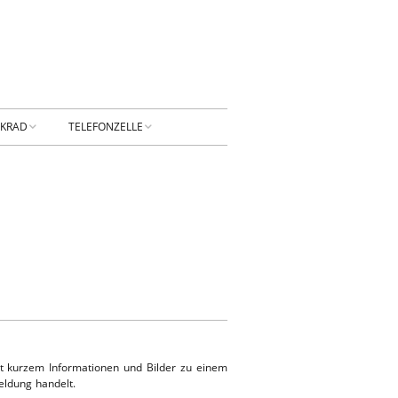
NKRAD
TELEFONZELLE
PRESSUM
DATENSCHUTZ
NTAKT
Privatsphäre-
Einstellungen ändern
RBUNG
Historie der Privatsphäre-
Einstellungen
Einwilligungen widerrufen
eit kurzem Informationen und Bilder zu einem
KONTAKT
eldung handelt.