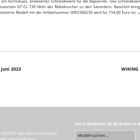
ein formneues, erweitertes Schneidewerk für die Rapsernte. Das Schneidewer
zeichen GT-CL 730 fährt der Mähdrescher zu den Sammlern. Natürlich brin
L-SERVICE
imitierte Modell mit der Artikelnummer
0002566230
wird für 154,00 Euro im 
Juni 2023
WIKING >
Nach Modellen ab 2015 oder in 
 Jetzt für den den kostenlosen
kt informiert sein!