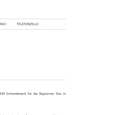
RAD
TELEFONZELLE
ESSUM
DATENSCHUTZ
AKT
Privatsphäre-
Einstellungen ändern
BUNG
Historie der Privatsphäre-
Einstellungen
Einwilligungen widerrufen
930 Schneidewerk für die Rapsernte. Das in
KONTAKT