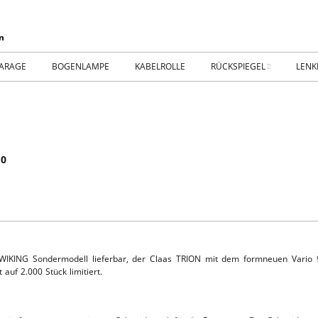
ARAGE
BOGENLAMPE
KABELROLLE
RÜCKSPIEGEL
LENK
WIKING IM MUSEUM
IMPR
WtW History
KONT
30
RTSEITE
TICKER-RÜCKSPIEGEL
WER
NHALLE
Fan.SHOP – ARCHIV
HTWAGEN
s WIKING Sondermodell lieferbar, der Claas TRION mit dem formneuen Vario 
auf 2.000 Stück limitiert.
TTHOF