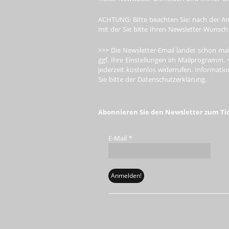
ACHTUNG: Bitte beachten Sie: nach der An
mit der Sie bitte Ihren Newsletter-Wunsch
>>> Die Newsletter-Email landet schon mal
ggf. Ihre Einstellungen im Mailprogramm. 
jederzeit kostenlos widerrufen. Informa
Sie bitte der Datenschutzerklärung.
Abonnieren Sie den Newsletter zum Ti
E-Mail
*