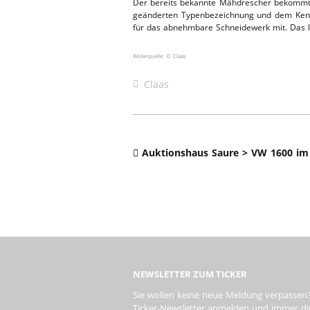
Der bereits bekannte Mähdrescher bekommt 
geänderten Typenbezeichnung und dem Kenn
ERSATZTEI
HEBEBÜHNE 2019
für das abnehmbare Schneidewerk mit. Das l
HEBEBÜHNE 2018
Bilderquelle: © Claas
Claas
Auktionshaus Saure > VW 1600 im 
NEWSLETTER ZUM TICKER
Sie wollen keine neue Meldung verpassen?
Ticker-Newsletter anmelden und immer dire