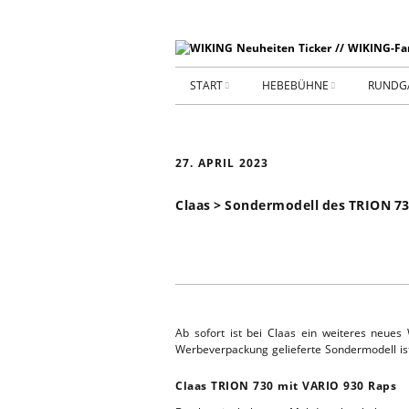
START
HEBEBÜHNE
RUNDG
STARTSEITE
HEBEBÜHNE 2026
27. APRIL 2023
ARCHIV 2009-2014
HEBEBÜHNE 2025
Claas > Sondermodell des TRION 7
SHOP _ Beta
HEBEBÜHNE 2024
SHOP-STA
NEUWAGE
HEBEBÜHNE 2023
GEBRAUC
HEBEBÜHNE 2022
Ab sofort ist bei Claas ein weiteres neue
KIESPLATZ
Werbeverpackung gelieferte Sondermodell ist 
HEBEBÜHNE 2021
Claas TRION 730 mit VARIO 930 Raps
WERKSTA
HEBEBÜHNE 2020