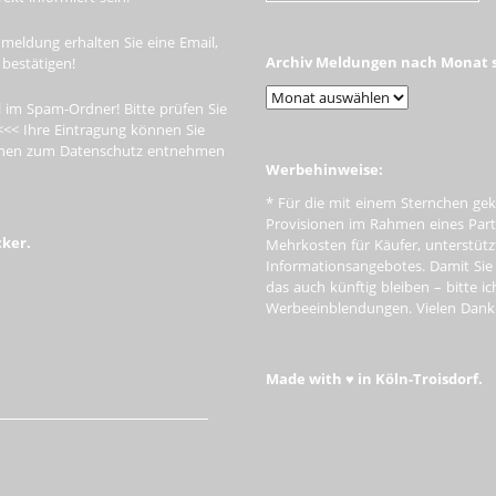
meldung erhalten Sie eine Email,
Archiv Meldungen nach Monat s
 bestätigen!
 im Spam-Ordner! Bitte prüfen Sie
<<< Ihre Eintragung können Sie
tionen zum Datenschutz entnehmen
Werbehinweise:
* Für die mit einem Sternchen gek
Provisionen im Rahmen eines Par
cker.
Mehrkosten für Käufer, unterstütz
Informationsangebotes. Damit Si
das auch künftig bleiben – bitte i
Werbeeinblendungen. Vielen Dank f
Made with ♥ in Köln-Troisdorf.