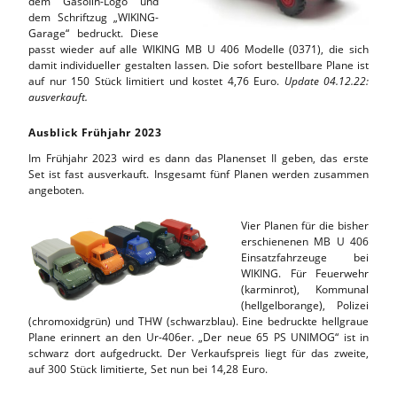
dem Gasolin-Logo und
dem Schriftzug „WIKING-
Garage“ bedruckt. Diese
passt wieder auf alle WIKING MB U 406 Modelle (0371), die sich
damit individueller gestalten lassen. Die sofort bestellbare Plane ist
auf nur 150 Stück limitiert und kostet 4,76 Euro.
Update 04.12.22:
ausverkauft.
Ausblick Frühjahr 2023
Im Frühjahr 2023 wird es dann das Planenset II geben, das erste
Set ist fast ausverkauft. Insgesamt fünf Planen werden zusammen
angeboten.
Vier Planen für die bisher
erschienenen MB U 406
Einsatzfahrzeuge bei
WIKING. Für Feuerwehr
(karminrot), Kommunal
(hellgelborange), Polizei
(chromoxidgrün) und THW (schwarzblau). Eine bedruckte hellgraue
Plane erinnert an den Ur-406er. „Der neue 65 PS UNIMOG“ ist in
schwarz dort aufgedruckt. Der Verkaufspreis liegt für das zweite,
auf 300 Stück limitierte, Set nun bei 14,28 Euro.