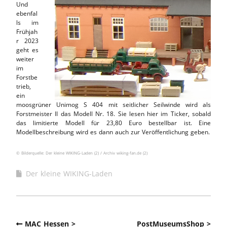
Und
ebenfal
ls im
Frühjah
r 2023
geht es
weiter
im
Forstbe
trieb,
ein
moosgrüner Unimog S 404 mit seitlicher Seilwinde wird als
Forstmeister II das Modell Nr. 18. Sie lesen hier im Ticker, sobald
das limitierte Modell für 23,80 Euro bestellbar ist. Eine
Modellbeschreibung wird es dann auch zur Veröffentlichung geben.
© Bilderquelle: Der kleine WIKING-Laden (2) / Archiv wiking-fan.de (2)
Der kleine WIKING-Laden
MAC Hessen >
PostMuseumsShop >