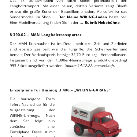
Das 17. Sondermodell von Michi Bloeßl perfektioniert den
Langholztranport. Mit einer neuen, dritten Variante zeigt Bloeßl
erneut die große Kunst der Bauteilkombination. Ab sofort ist das
Sondermodell im Shop →
Der kleine WIKING-Laden
bestellbar.
Eine Modellvorstellung finden Sie in der →
Rubrik Hebebühne
.
8
.
390.02 – MAN Langholztransporter
Der MAN Kurzhauber ist im Detail bedruckt. Grill und Zierlinien
sind ebenso gesilbert wie die Türgriffe. Die Scheinwerfer sind
bemalt. Der Verkaufspreis beträgt 35,70 Euro zzgl. Versandkosten.
Insgesamt sind von der 1.000er-Nennauflage produktionsbedingt
993 Stück ausgeliefert worden.
Update 14.12.22: ausverkauft.
Einzelplane für Unimog U 406 – „WIKING-GARAGE“
Die hauseigene Form
liefert Nachschub für die
Ausgestaltung der
WIKING-Unimogs. Nach
dem Set folgt nun
zunächst eine
Einzelplane. Diese ist mit