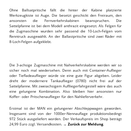
Ohne Ballsatpritsche fällt die hinter der Kabine platzierte
Werkzeugkiste ist Auge. Die besetzt geschickt den Freiraum, den
ansonsten die Fernverkehrskabinen beanspruchen. Die
Sattelpfanne ist bei dem Modell anthrazit eingesetzt. Als Felgen für
die Zugmaschine wurden sehr passend die 10-Loch-Felgen vom
Renntruck ausgewählt. An der Ballastpritsche sind zwei Räder mit
8-Loch-Felgen aufgeklebt.
Die 3-achsige Zugmaschine mit Nahverkehrskabine werden wir so
sicher noch mal wiedersehen. Denn auch mit Container-Auflieger
oder Tiefladeauflieger würde sie eine gute Figur abgeben. Leider
dreht der modernere Tankauflieger (0780) nicht frei auf der
Sattelpfanne. Mit zweiachsigem Auflliegerfahrgestell wäre das auch
eine gelungene Kombination. Also bleiben hier ansonsten nur
Koffer- oder Pritschenauflieger für den Nahlieferverkehr.
Erstmal ist der MAN ein gelungener Abschleppwagen geworden.
Insgesamt sind von der 1000er-Nennauflage produktionsbedingt
972 Stück ausgeliefert worden. Der Verkaufspreis im Shop beträgt
24,99 Euro zzgl. Versandkosten. →
Zurück zur Meldung
.