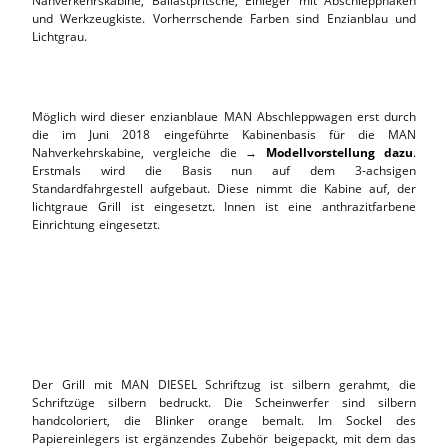
Nahverkehrskabine, Ballastpritsche, Einleger mit Abschlepphaken
und Werkzeugkiste. Vorherrschende Farben sind Enzianblau und
Lichtgrau.
Möglich wird dieser enzianblaue MAN Abschleppwagen erst durch
die im Juni 2018 eingeführte Kabinenbasis für die MAN
Nahverkehrskabine, vergleiche die →
Modellvorstellung dazu
.
Erstmals wird die Basis nun auf dem 3-achsigen
Standardfahrgestell aufgebaut. Diese nimmt die Kabine auf, der
lichtgraue Grill ist eingesetzt. Innen ist eine anthrazitfarbene
Einrichtung eingesetzt.
Der Grill mit MAN DIESEL Schriftzug ist silbern gerahmt, die
Schriftzüge silbern bedruckt. Die Scheinwerfer sind silbern
handcoloriert, die Blinker orange bemalt. Im Sockel des
Papiereinlegers ist ergänzendes Zubehör beigepackt, mit dem das