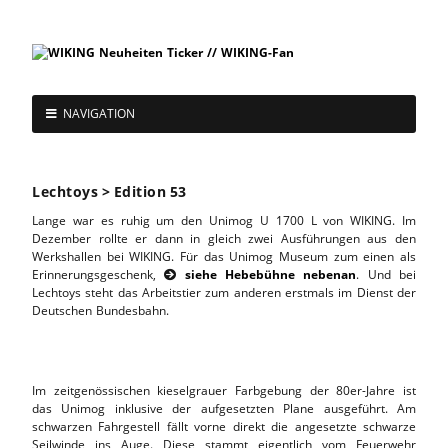
NAVIGATION
Lechtoys > Edition 53
Lange war es ruhig um den Unimog U 1700 L von WIKING. Im
Dezember rollte er dann in gleich zwei Ausführungen aus den
Werkshallen bei WIKING. Für das Unimog Museum zum einen als
Erinnerungsgeschenk,
siehe Hebebühne nebenan
. Und bei

Lechtoys steht das Arbeitstier zum anderen erstmals im Dienst der
Deutschen Bundesbahn.
Im zeitgenössischen kieselgrauer Farbgebung der 80er-Jahre ist
das Unimog inklusive der aufgesetzten Plane ausgeführt. Am
schwarzen Fahrgestell fällt vorne direkt die angesetzte schwarze
Seilwinde ins Auge. Diese stammt eigentlich vom Feuerwehr