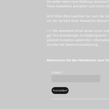
Sie wollen keine neue Meldung verpassen?
Ticker-Newsletter anmelden und immer dire
ACHTUNG: Bitte beachten Sie: nach der An
mit der Sie bitte Ihren Newsletter-Wunsch
>>> Die Newsletter-Email landet schon mal
ggf. Ihre Einstellungen im Mailprogramm. 
jederzeit kostenlos widerrufen. Informa
Sie bitte der Datenschutzerklärung.
Abonnieren Sie den Newsletter zum Ti
E-Mail
*