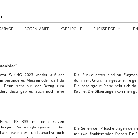
GARAGE
BOGENLAMPE
KABELROLLE
RÜCKSPIEGEL
LE
WIKING IM MUSEUM
IM
WtW History
KO
nenbier“
RTSEITE
TICKER-RÜCKSPIEGEL
WE
 war WIKING 2023 wieder auf der
Die Rückleuchten sind an Zugmasc
 Ein besonderes Messemodell darf da
dominiert Grün. Fahrgestelle, Felgen
ei. Denn nicht nur der Bezug zum
Die basaltgraue Plane hebt sich da
NHALLE
Fan.SHOP – ARCHIV
orden, dazu gab es auch noch eine
Kabine. Die Silberungen kommen gut
HTWAGEN
s-Benz LPS 333 mit dem kurzen
sigen Sattelzugfahrgestell. Das
Die Seiten der Pritsche tragen den
TTHOF
haus präsentiert, und zunächst auch
mit zwei flankierenden Kronen. Ein 