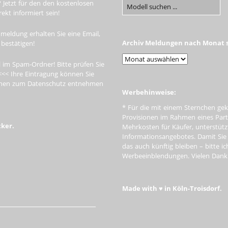
 Jetzt für den den kostenlosen
kt informiert sein!
meldung erhalten Sie eine Email,
Archiv Meldungen nach Monat s
 bestätigen!
 im Spam-Ordner! Bitte prüfen Sie
<<< Ihre Eintragung können Sie
tionen zum Datenschutz entnehmen
Werbehinweise:
* Für die mit einem Sternchen gek
Provisionen im Rahmen eines Par
cker.
Mehrkosten für Käufer, unterstütz
Informationsangebotes. Damit Si
das auch künftig bleiben – bitte i
Werbeeinblendungen. Vielen Dank f
Made with ♥ in Köln-Troisdorf.