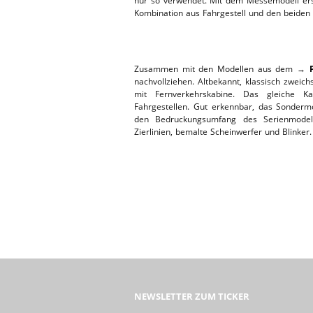
nur so verwendet. Mit dem Messemodell ers
Kombination aus Fahrgestell und den beide
ERSATZTEI
HEBEBÜHNE 2019
HEBEBÜHNE 2018
Zusammen mit den Modellen aus dem →
nachvollziehen. Altbekannt, klassisch zweic
mit Fernverkehrskabine. Das gleiche Ka
Fahrgestellen. Gut erkennbar, das Sonderm
den Bedruckungsumfang des Serienmodell
Zierlinien, bemalte Scheinwerfer und Blinker.
NEWSLETTER ZUM TICKER