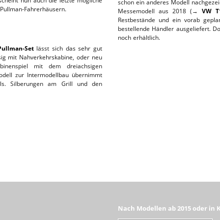
cheint nun auch die letzte mögliche
schon ein anderes Modell nachgezei
n Pullman-Fahrerhäusern.
Messemodell aus 2018 (→
VW T1
L-SERVICE
Restbestände und ein vorab gepla
bestellende Händler ausgeliefert. Do
noch erhältlich.
Pullman-Set
lässt sich das sehr gut
hsig mit Nahverkehrskabine, oder neu
binenspiel mit dem dreiachsigen
odell zur Intermodellbau übernimmt
s. Silberungen am Grill und den
Nach Modellen ab 2015 oder in 