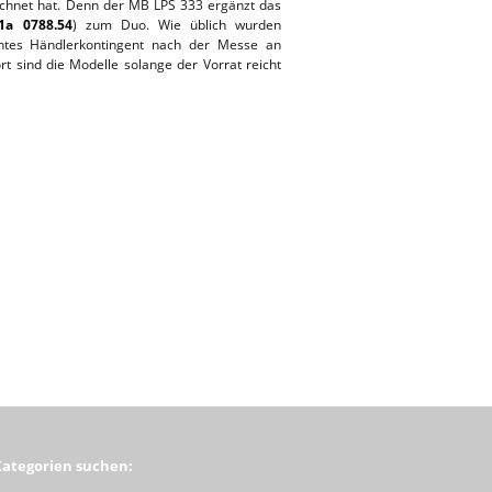
chnet hat. Denn der MB LPS 333 ergänzt das
a 0788.54
) zum Duo. Wie üblich wurden
ntes Händlerkontingent nach der Messe an
rt sind die Modelle solange der Vorrat reicht
Kategorien suchen: