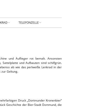
NKRAD
TELEFONZELLE
PRESSUM
DATENSCHUTZ
NTAKT
Privatsphäre-
Einstellungen ändern
RBUNG
hine und Auflieger rot bemalt. Ansonsten
Historie der Privatsphäre-
, Sattelplatte und Aufbauten sind schilfgrün.
Einstellungen
 ebenso ab wie das perlweiße Lenkrad in der
 zur Geltung.
Einwilligungen widerrufen
KONTAKT
 mehrfarbigen Druck „Dortmunder Kronenbier“
Stück Geschichte der Bier-Stadt Dortmund, die