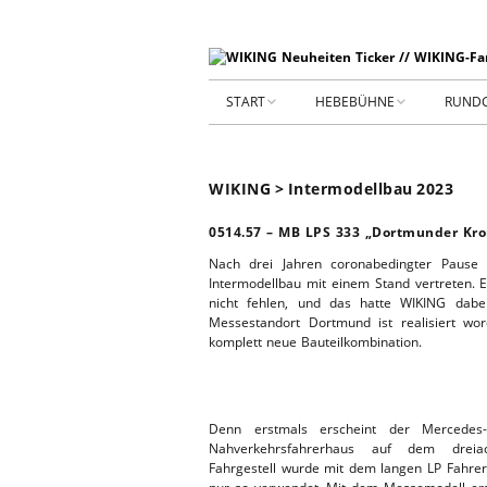
START
HEBEBÜHNE
RUND
STARTSEITE
HEBEBÜHNE 2026
WIKING > Intermodellbau 2023
ARCHIV 2009-2014
HEBEBÜHNE 2025
0514.57 – MB LPS 333 „Dortmunder Kro
SHOP _ Beta
HEBEBÜHNE 2024
SHOP-STA
Nach drei Jahren coronabedingter Pause
Intermodellbau mit einem Stand vertreten.
nicht fehlen, und das hatte WIKING dab
NEUWAGE
HEBEBÜHNE 2023
Messestandort Dortmund ist realisiert w
komplett neue Bauteilkombination.
GEBRAUC
HEBEBÜHNE 2022
KIESPLATZ
HEBEBÜHNE 2021
Denn erstmals erscheint der Mercede
Nahverkehrsfahrerhaus auf dem dreiach
WERKSTA
Fahrgestell wurde mit dem langen LP Fahrer
HEBEBÜHNE 2020