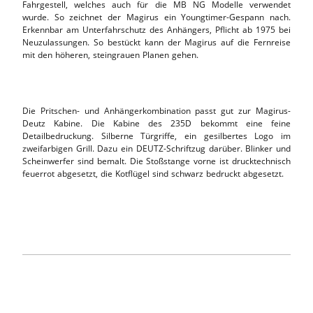
Fahrgestell, welches auch für die MB NG Modelle verwendet
wurde. So zeichnet der Magirus ein Youngtimer-Gespann nach.
Erkennbar am Unterfahrschutz des Anhängers, Pflicht ab 1975 bei
Neuzulassungen. So bestückt kann der Magirus auf die Fernreise
mit den höheren, steingrauen Planen gehen.
Die Pritschen- und Anhängerkombination passt gut zur Magirus-
Deutz Kabine. Die Kabine des 235D bekommt eine feine
Detailbedruckung. Silberne Türgriffe, ein gesilbertes Logo im
zweifarbigen Grill. Dazu ein DEUTZ-Schriftzug darüber. Blinker und
Scheinwerfer sind bemalt. Die Stoßstange vorne ist drucktechnisch
feuerrot abgesetzt, die Kotflügel sind schwarz bedruckt abgesetzt.