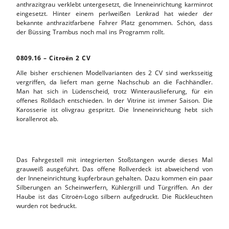
anthrazitgrau verklebt untergesetzt, die Inneneinrichtung karminrot
eingesetzt. Hinter einem perlweißen Lenkrad hat wieder der
bekannte anthrazitfarbene Fahrer Platz genommen. Schön, dass
der Büssing Trambus noch mal ins Programm rollt.
0809.16 – Citroën 2 CV
Alle bisher erschienen Modellvarianten des 2 CV sind werksseitig
vergriffen, da liefert man gerne Nachschub an die Fachhändler.
Man hat sich in Lüdenscheid, trotz Winterauslieferung, für ein
offenes Rolldach entschieden. In der Vitrine ist immer Saison. Die
Karosserie ist olivgrau gespritzt. Die Inneneinrichtung hebt sich
korallenrot ab.
Das Fahrgestell mit integrierten Stoßstangen wurde dieses Mal
grauweiß ausgeführt. Das offene Rollverdeck ist abweichend von
der Inneneinrichtung kupferbraun gehalten. Dazu kommen ein paar
Silberungen an Scheinwerfern, Kühlergrill und Türgriffen. An der
Haube ist das Citroën-Logo silbern aufgedruckt. Die Rückleuchten
wurden rot bedruckt.