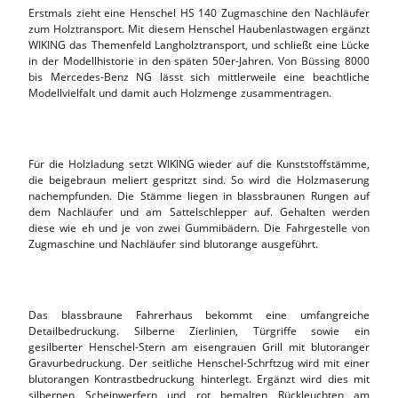
Erstmals zieht eine Henschel HS 140 Zugmaschine den Nachläufer
zum Holztransport. Mit diesem Henschel Haubenlastwagen ergänzt
WIKING das Themenfeld Langholztransport, und schließt eine Lücke
in der Modellhistorie in den späten 50er-Jahren. Von Büssing 8000
bis Mercedes-Benz NG lässt sich mittlerweile eine beachtliche
Modellvielfalt und damit auch Holzmenge zusammentragen.
Für die Holzladung setzt WIKING wieder auf die Kunststoffstämme,
die beigebraun meliert gespritzt sind. So wird die Holzmaserung
nachempfunden. Die Stämme liegen in blassbraunen Rungen auf
dem Nachläufer und am Sattelschlepper auf. Gehalten werden
diese wie eh und je von zwei Gummibädern. Die Fahrgestelle von
Zugmaschine und Nachläufer sind blutorange ausgeführt.
Das blassbraune Fahrerhaus bekommt eine umfangreiche
Detailbedruckung. Silberne Zierlinien, Türgriffe sowie ein
gesilberter Henschel-Stern am eisengrauen Grill mit blutoranger
Gravurbedruckung. Der seitliche Henschel-Schrftzug wird mit einer
blutorangen Kontrastbedruckung hinterlegt. Ergänzt wird dies mit
silbernen Scheinwerfern und rot bemalten Rückleuchten am