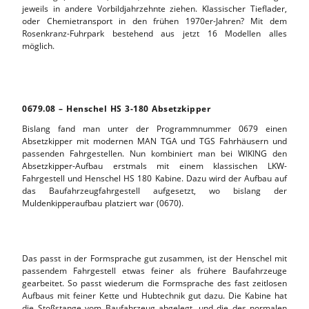
jeweils in andere Vorbildjahrzehnte ziehen. Klassischer Tieflader,
oder Chemietransport in den frühen 1970er-Jahren? Mit dem
Rosenkranz-Fuhrpark bestehend aus jetzt 16 Modellen alles
möglich.
0679.08 – Henschel HS 3-180 Absetzkipper
Bislang fand man unter der Programmnummer 0679 einen
Absetzkipper mit modernen MAN TGA und TGS Fahrhäusern und
passenden Fahrgestellen. Nun kombiniert man bei WIKING den
Absetzkipper-Aufbau erstmals mit einem klassischen LKW-
Fahrgestell und Henschel HS 180 Kabine. Dazu wird der Aufbau auf
das Baufahrzeugfahrgestell aufgesetzt, wo bislang der
Muldenkipperaufbau platziert war (0670).
Das passt in der Formsprache gut zusammen, ist der Henschel mit
passendem Fahrgestell etwas feiner als frühere Baufahrzeuge
gearbeitet. So passt wiederum die Formsprache des fast zeitlosen
Aufbaus mit feiner Kette und Hubtechnik gut dazu. Die Kabine hat
die Stoßstange vom Baufahrzeug abgelegt, und die des normalen