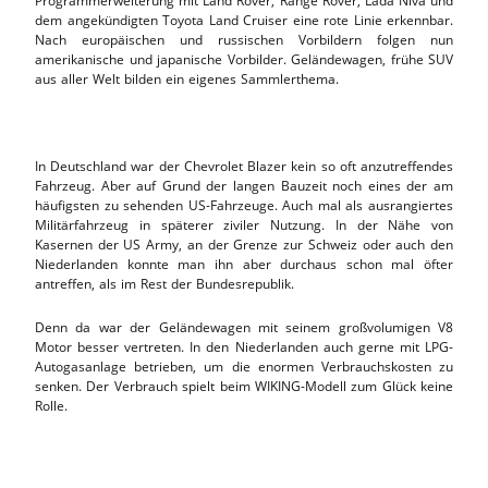
Programmerweiterung mit Land Rover, Range Rover, Lada Niva und
dem angekündigten Toyota Land Cruiser eine rote Linie erkennbar.
Nach europäischen und russischen Vorbildern folgen nun
amerikanische und japanische Vorbilder. Geländewagen, frühe SUV
aus aller Welt bilden ein eigenes Sammlerthema.
In Deutschland war der Chevrolet Blazer kein so oft anzutreffendes
Fahrzeug. Aber auf Grund der langen Bauzeit noch eines der am
häufigsten zu sehenden US-Fahrzeuge. Auch mal als ausrangiertes
Militärfahrzeug in späterer ziviler Nutzung. In der Nähe von
Kasernen der US Army, an der Grenze zur Schweiz oder auch den
Niederlanden konnte man ihn aber durchaus schon mal öfter
antreffen, als im Rest der Bundesrepublik.
Denn da war der Geländewagen mit seinem großvolumigen V8
Motor besser vertreten. In den Niederlanden auch gerne mit LPG-
Autogasanlage betrieben, um die enormen Verbrauchskosten zu
senken. Der Verbrauch spielt beim WIKING-Modell zum Glück keine
Rolle.