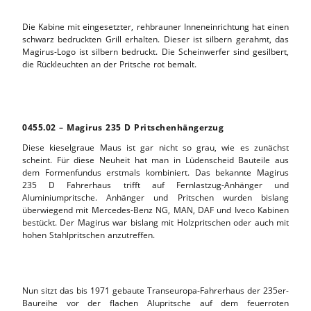
Die Kabine mit eingesetzter, rehbrauner Inneneinrichtung hat einen
schwarz bedruckten Grill erhalten. Dieser ist silbern gerahmt, das
Magirus-Logo ist silbern bedruckt. Die Scheinwerfer sind gesilbert,
die Rückleuchten an der Pritsche rot bemalt.
0455.02 – Magirus 235 D Pritschenhängerzug
Diese kieselgraue Maus ist gar nicht so grau, wie es zunächst
scheint. Für diese Neuheit hat man in Lüdenscheid Bauteile aus
dem Formenfundus erstmals kombiniert. Das bekannte Magirus
235 D Fahrerhaus trifft auf Fernlastzug-Anhänger und
Aluminiumpritsche. Anhänger und Pritschen wurden bislang
überwiegend mit Mercedes-Benz NG, MAN, DAF und Iveco Kabinen
bestückt. Der Magirus war bislang mit Holzpritschen oder auch mit
hohen Stahlpritschen anzutreffen.
Nun sitzt das bis 1971 gebaute Transeuropa-Fahrerhaus der 235er-
Baureihe vor der flachen Alupritsche auf dem feuerroten