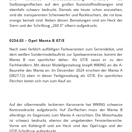
Stoßstangenflächen auf den großen Kunststoffstoßstangen sind
ebenfalls schwarz bedruckt. Damals wie heute schon anzusehen,
sind die transparenten Scheinwerfer und Rückleuchten, die rot bzw.
orange bemalt sind. Neben diesen Bemalungen sind am Heck der
Stern und der Schriftzug „260 E“ silbern aufgedruckt.
0234.03 – Opel Manta B GT/E
Nach zwei farblich auffälligen Farbvarianten zum Seriendebüt, und
dem weißen Sondermodellauftritt zur Spielwarenmesse, kommt der
Manta B nun sportlicher daher. Als GT/E saust er zu den
Fachhändlern. Mit dieser Modellgestaltung knüpft WIKING an die A-
Baureihe des Manta an. Im Dezember 2024 erschien der Manta A
(0827.12) eben in dieser Farbgestaltung als GT/E. Ein sportliches
Pärchen bietet sich nun zum Kauf an.
Auf der silbermetallic lackierten Karosserie hat WIKING schwarze
Kontrastdrucke aufgebracht. Auf Zierflächen muss der Manta B
allerdings im Gegensatz zum Manta A verzichten. Die Motorhaube
ist schwarz bedruckt, ebenso die umgebenden Fensterbereiche.
Vorne am Kühlergrill und am Heck sind das Opel-Logo und der
GT/E-Schriftzug aufgedruckt.