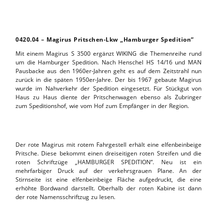
0420.04 – Magirus Pritschen-Lkw „Hamburger Spedition“
Mit einem Magirus S 3500 ergänzt WIKING die Themenreihe rund
um die Hamburger Spedition. Nach Henschel HS 14/16 und MAN
Pausbacke aus den 1960er-Jahren geht es auf dem Zeitstrahl nun
zurück in die späten 1950er-Jahre. Der bis 1967 gebaute Magirus
wurde im Nahverkehr der Spedition eingesetzt. Für Stückgut von
Haus zu Haus diente der Pritschenwagen ebenso als Zubringer
zum Speditionshof, wie vom Hof zum Empfänger in der Region.
Der rote Magirus mit rotem Fahrgestell erhält eine elfenbeinbeige
Pritsche. Diese bekommt einen dreiseitigen roten Streifen und die
roten Schriftzüge „HAMBURGER SPEDITION“. Neu ist ein
mehrfarbiger Druck auf der verkehrsgrauen Plane. An der
Stirnseite ist eine elfenbeinbeige Fläche aufgedruckt, die eine
erhöhte Bordwand darstellt. Oberhalb der roten Kabine ist dann
der rote Namensschriftzug zu lesen.