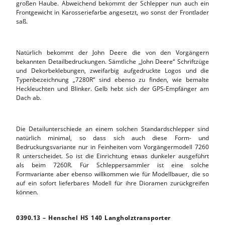
großen Haube. Abweichend bekommt der Schlepper nun auch ein
Frontgewicht in Karosseriefarbe angesetzt, wo sonst der Frontlader
saß.
Natürlich bekommt der John Deere die von den Vorgängern
bekannten Detailbedruckungen. Sämtliche „John Deere“ Schriftzüge
und Dekorbeklebungen, zweifarbig aufgedruckte Logos und die
Typenbezeichnung „7280R“ sind ebenso zu finden, wie bemalte
Heckleuchten und Blinker. Gelb hebt sich der GPS-Empfänger am
Dach ab.
Die Detailunterschiede an einem solchen Standardschlepper sind
natürlich minimal, so dass sich auch diese Form- und
Bedruckungsvariante nur in Feinheiten vom Vorgängermodell 7260
R unterscheidet. So ist die Einrichtung etwas dunkeler ausgeführt
als beim 7260R. Für Schleppersammler ist eine solche
Formvariante aber ebenso willkommen wie für Modellbauer, die so
auf ein sofort lieferbares Modell für ihre Dioramen zurückgreifen
können.
0390.13 – Henschel HS 140 Langholztransporter