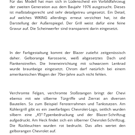
Für das Modell hat man sich in Lüdenscheid ein Vorbildfahrzeug
der zweiten Generation aus dem Baujahr 1976 ausgesucht. Dieses
ist maßstabsgerecht und sehr detailgetreu umgesetzt. Ein Detail,
auf welches WIKING allerdings erneut verzichtet hat, ist die
Darstellung der Außenspiegel. Der Grill weist dafür eine feine
Gravur auf. Die Scheinwerfer sind transparent darin eingesetzt.
In der Farbgestaltung kommt der Blazer zutiefst zeitgenössisch
daher. Gelborange Karosserie, weiß abgesetztes Dach und
Flankenstreifen. Die Inneneinrichtung mit schwarzem Lenkrad
wurde braunbeige eingesetzt. Chrom darf natürlich bei einem
amerikanischen Wagen der 70er-Jahre auch nicht fehlen.
Verchromte Felgen, verchromte Stoßstangen bringt der Chevi
ebenso mit wie silberne Türgriffe und Zierrat an diversen
Bauteilen. So zum Beispiel Fensterrahmen und Tankstutzen. Am
Kühlergrill gibt es ein zweifarbiges Chevrolet-Logo, seitlich wurden
silbern eine „K5“-Typenbedruckung und der Blazer-Schriftzug
aufgedruckt. Am Heck findet sich ein silberner Chevrolet-Schriftzug.
Die Rückleuchten wurden rot bedruckt. Das alles wertet den
gelborangen Chevrolet auf.