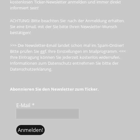
kostenlosen Ticker-Newsletter anmelden und immer direkt
informiert sein!
ACHTUNG: Bitte beachten Sie: nach der Anmeldung erhalten
Sie eine Email, mit der Sie bitte Ihren Newsletter-Wunsch
bestätigen!
>>> Die Newsletter-Email landet schon mal im Spam-Ordner!
Bitte prüfen Sie ggf. Ihre Einstellungen im Mailprogramm. <<<
Ihre Eintragung können Sie jederzeit kostenlos widerrufen.
Informationen zum Datenschutz entnehmen Sie bitte der
Datenschutzerklärung.
Abonnieren Sie den Newsletter zum Ticker.
E-Mail
*