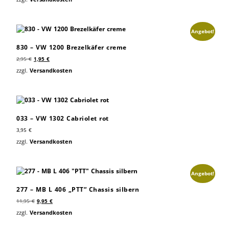
Angebot!
830 – VW 1200 Brezelkäfer creme
2,95
€
1,95
€
zzgl.
Versandkosten
033 – VW 1302 Cabriolet rot
3,95
€
zzgl.
Versandkosten
Angebot!
277 – MB L 406 „PTT“ Chassis silbern
11,95
€
9,95
€
zzgl.
Versandkosten