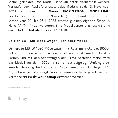
Möbel gekleidet. Das Modell kann ab sofort vorbestellt werden.
Verkaufs- bzw. Auslieferungsstart des Modells ist der 3. November
2023 auf der →
Messe FASZINATION MODELLBAU
Friedrichshafen (3. bis 5. November). Der Händler ist auf der
Messe vom 03. bis 05.11.2023 erstmalig einen eigenen Stand in
Halle A1 (Nr. 1420) vertreten. Eine Modellvorstellung lesen Sie in
der Rubrik →
Hebebühne
(ab 01.11.2023).
Edition 66 – MB Möbelwagen „Schieder Möbel“
Der große MB LP 1620 Möbelwagen mit Ackermann-Aufbau (0500)
bekommt einen neuen Firmenauftritt als Sondermodell. In den
Farben und mit den Schriftzügen der Firma Schieder Möbel wird
das Modell aus den 1970er-Jahren erneut aufgelegt. Umfangreich,
jeweils vierseitig bedruckt sind Zugfahrzeug und Anhänger. Für
35,50 Euro pro Stück zzgl. Versand kann der Lastzug solange der
Vorrat reicht im
Onlineshop
erworben werden.

Bilderquelle: © ARCHIV
Lechtoys