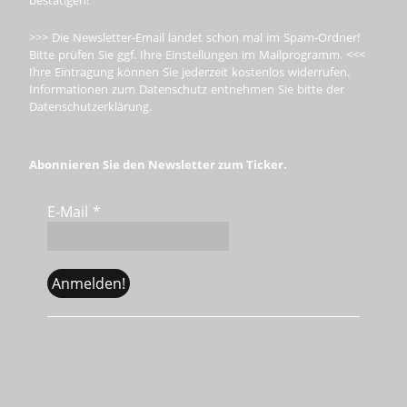
>>> Die Newsletter-Email landet schon mal im Spam-Ordner!
Bitte prüfen Sie ggf. Ihre Einstellungen im Mailprogramm. <<<
Ihre Eintragung können Sie jederzeit kostenlos widerrufen.
Informationen zum Datenschutz entnehmen Sie bitte der
Datenschutzerklärung.
Abonnieren Sie den Newsletter zum Ticker.
E-Mail
*