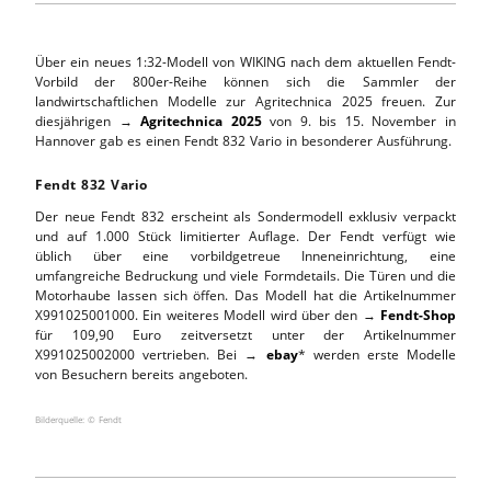
Über ein neues 1:32-Modell von WIKING nach dem aktuellen Fendt-
Vorbild der 800er-Reihe können sich die Sammler der
landwirtschaftlichen Modelle zur Agritechnica 2025 freuen. Zur
diesjährigen →
Agritechnica 2025
von 9. bis 15. November in
Hannover gab es einen Fendt 832 Vario in besonderer Ausführung.
Fendt 832 Vario
Der neue Fendt 832 erscheint als Sondermodell exklusiv verpackt
und auf 1.000 Stück limitierter Auflage. Der Fendt verfügt wie
üblich über eine vorbildgetreue Inneneinrichtung, eine
umfangreiche Bedruckung und viele Formdetails. Die Türen und die
Motorhaube lassen sich öffen. Das Modell hat die Artikelnummer
X991025001000. Ein weiteres Modell wird über den →
Fendt-Shop
für 109,90 Euro zeitversetzt unter der Artikelnummer
X991025002000
vertrieben. Bei →
ebay
* werden erste Modelle
von Besuchern bereits angeboten.
Bilderquelle: © Fendt