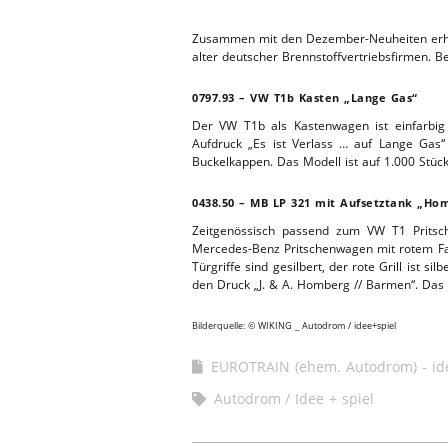
WERKSTA
HEBEBÜHNE 2020
Zusammen mit den Dezember-Neuheiten erhal
alter deutscher Brennstoffvertriebsfirmen. B
ERSATZTEI
HEBEBÜHNE 2019
0797.93 – VW T1b Kasten „Lange Gas“
Der VW T1b als Kastenwagen ist einfarbig
HEBEBÜHNE 2018
Aufdruck „Es ist Verlass … auf Lange Gas
Buckelkappen. Das Modell ist auf 1.000 Stück 
0438.50 – MB LP 321 mit Aufsetztank „Ho
Zeitgenössisch passend zum VW T1 Pritsch
Mercedes-Benz Pritschenwagen mit rotem Fahr
Türgriffe sind gesilbert, der rote Grill ist
den Druck „J. & A. Homberg // Barmen“. Das Mo
Bilderquelle: © WIKING _ Autodrom / idee+spiel
EUROTRAIN (ehem. Autodrom) - id
Autodrom
Idee + spiel