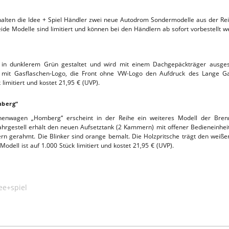
TTHOF
ten die Idee + Spiel Händler zwei neue Autodrom Sondermodelle aus der Rei
eide Modelle sind limitiert und können bei den Händlern ab sofort vorbestellt w
L-SERVICE
 in dunklerem Grün gestaltet und wird mit einem Dachgepäckträger ausgest
“ mit Gasflaschen-Logo, die Front ohne VW-Logo den Aufdruck des Lange G
limitiert und kostet 21,95 € (UVP).
mberg“
enwagen „Homberg“ erscheint in der Reihe ein weiteres Modell der Brenn
gestell erhält den neuen Aufsetztank (2 Kammern) mit offener Bedieneinheit i
 silbern gerahmt. Die Blinker sind orange bemalt. Die Holzpritsche trägt den 
dell ist auf 1.000 Stück limitiert und kostet 21,95 € (UVP).
ee+spiel