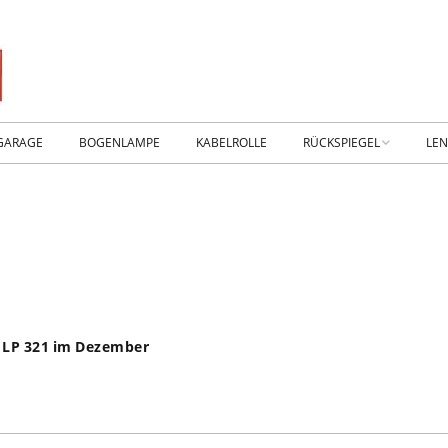
GARAGE
BOGENLAMPE
KABELROLLE
RÜCKSPIEGEL
LE
WIKING IM MUSEUM
IM
WtW History
KO
RTSEITE
TICKER-RÜCKSPIEGEL
WE
NHALLE
Fan.SHOP – ARCHIV
B LP 321 im Dezember
HTWAGEN