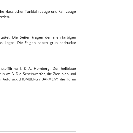
he klassischer Tankfahrzeuge und Fahrzeuge
erden.
attet. Die Seiten tragen den mehrfarbigen
as Logos. Die Felgen haben grün bedruckte
stofffirma J. & A. Homberg. Der hellblaue
n weiß. Die Scheinwerfer, die Zierlinien und
weißen Aufdruck „HOMBERG / BARMEN“, die Türen