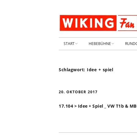
START
HEBEBÜHNE
RUND
STARTSEITE
HEBEBÜHNE 2026
Schlagwort:
Idee + spiel
ARCHIV 2009-2014
HEBEBÜHNE 2025
SHOP _ Beta
HEBEBÜHNE 2024
SHOP-STA
20. OKTOBER 2017
NEUWAGE
HEBEBÜHNE 2023
17.104 > Idee + Spiel _ VW T1b & M
GEBRAUC
HEBEBÜHNE 2022
KIESPLATZ
HEBEBÜHNE 2021