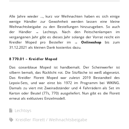
Alle Jahre wieder …, kurz vor Weihnachten haben es sich einige
wenige Händler zur Gewohnheit werden lassen eine kleine
Weihnachtsbeigabe zu den Bestellungen hinzuzugeben. So auch
der Händler → Lechtoys. Nach den Peitschenlampen im
vergangenen Jahr gibt es dieses Jahr solange der Vorrat reicht ein
Kreidler Moped pro Besteller im →
Onlineshop
bis zum
31.12.2021 als kleinen Dank kostenlos dazu.
8
.
770.01 – Kreidler Moped
Das ozeanblaue Moped ist handbemalt. Der Scheinwerfer ist
silbern bemalt, das Rücklicht rot. Die Sitzfläche ist weiß abgesetzt.
Das Kreidler Florett Moped war zuletzt 2019 Bestandteil des
Lepoix-Sets, und war einst bis 1972 im Programm bei WIKING.
Damals zu viert mit Zweiradständer und 4 Fahrrädern als Set im
Karton oder Beutel (77s, 770) ausgeliefert. Nun gibt es die Florett
erneut als exklusives Einzelmodell.
Lechtoys
Kreidler Florett
Weihnachtsbeigabe