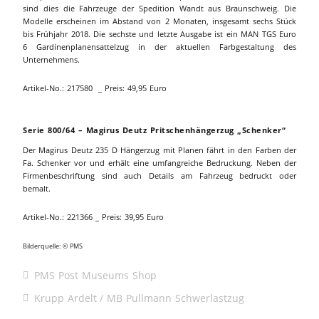
sind dies die Fahrzeuge der Spedition Wandt aus Braunschweig. Die
Modelle erscheinen im Abstand von 2 Monaten, insgesamt sechs Stück
bis Frühjahr 2018. Die sechste und letzte Ausgabe ist ein MAN TGS Euro
6 Gardinenplanensattelzug in der aktuellen Farbgestaltung des
Unternehmens.
Artikel-No.: 217580 _ Preis: 49,95 Euro
Serie 800/64 – Magirus Deutz Pritschenhängerzug „Schenker“
Der Magirus Deutz 235 D Hängerzug mit Planen fährt in den Farben der
Fa. Schenker vor und erhält eine umfangreiche Bedruckung. Neben der
Firmenbeschriftung sind auch Details am Fahrzeug bedruckt oder
bemalt.
Artikel-No.: 221366 _ Preis: 39,95 Euro
Bilderquelle: © PMS
PMS Post Museums Shop
Krupp Ardelt
MB Pullmann Schwerlastzug