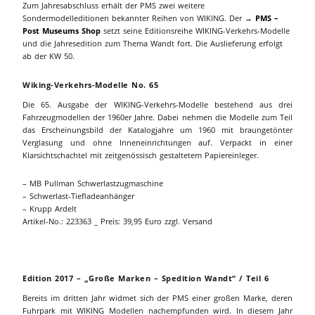
Zum Jahresabschluss erhält der PMS zwei weitere
Sondermodelleditionen bekannter Reihen von WIKING. Der →
PMS –
Post Museums Shop
setzt seine Editionsreihe WIKING-Verkehrs-Modelle
und die Jahresedition zum Thema Wandt fort. Die Auslieferung erfolgt
ab der KW 50.
Wiking-Verkehrs-Modelle No. 65
Die 65. Ausgabe der WIKING-Verkehrs-Modelle bestehend aus drei
Fahrzeugmodellen der 1960er Jahre. Dabei nehmen die Modelle zum Teil
das Erscheinungsbild der Katalogjahre um 1960 mit braungetönter
Verglasung und ohne Inneneinrichtungen auf. Verpackt in einer
Klarsichtschachtel mit zeitgenössisch gestaltetem Papiereinleger.
– MB Pullman Schwerlastzugmaschine
– Schwerlast-Tiefladeanhänger
– Krupp Ardelt
Artikel-No.: 223363 _ Preis: 39,95 Euro zzgl. Versand
Edition 2017 – „Große Marken – Spedition Wandt“ / Teil 6
Bereits im dritten Jahr widmet sich der PMS einer großen Marke, deren
Fuhrpark mit WIKING Modellen nachempfunden wird. In diesem Jahr