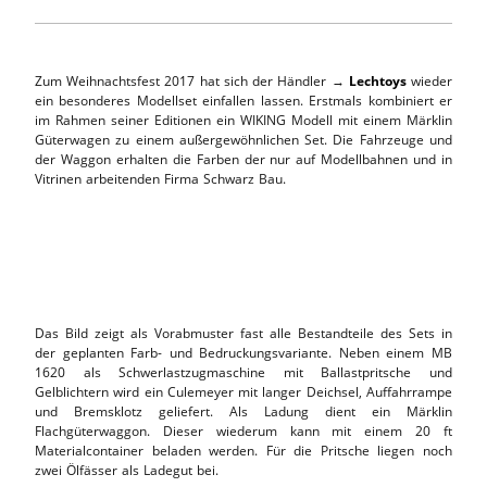
Zum Weihnachtsfest 2017 hat sich der Händler →
Lechtoys
wieder
ein besonderes Modellset einfallen lassen. Erstmals kombiniert er
im Rahmen seiner Editionen ein WIKING Modell mit einem Märklin
Güterwagen zu einem außergewöhnlichen Set. Die Fahrzeuge und
der Waggon erhalten die Farben der nur auf Modellbahnen und in
Vitrinen arbeitenden Firma Schwarz Bau.
Das Bild zeigt als Vorabmuster fast alle Bestandteile des Sets in
der geplanten Farb- und Bedruckungsvariante. Neben einem MB
1620 als Schwerlastzugmaschine mit Ballastpritsche und
Gelblichtern wird ein Culemeyer mit langer Deichsel, Auffahrrampe
und Bremsklotz geliefert. Als Ladung dient ein Märklin
Flachgüterwaggon. Dieser wiederum kann mit einem 20 ft
Materialcontainer beladen werden. Für die Pritsche liegen noch
zwei Ölfässer als Ladegut bei.