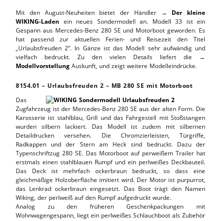
Mit den August-Neuheiten bietet der Händler →
Der kleine
WIKING-Laden
ein neues Sondermodell an. Modell 33 ist ein
Gespann aus Mercedes-Benz 280 SE und Motorboot geworden. Es
hat passend zur aktuellen Ferien- und Reisezeit den Titel
„Urlaubsfreuden 2“. In Gänze ist das Modell sehr aufwändig und
vielfach bedruckt. Zu den vielen Details liefert die →
Modellvorstellung
Auskunft, und zeigt weitere Modelleindrücke.
8154.01 – Urlaubsfreuden 2 – MB 280 SE mit Motorboot
Das
Zugfahrzeug ist der Mercedes-Benz 280 SE aus der alten Form. Die
Karosserie ist stahlblau, Grill und das Fahrgestell mit Stoßstangen
wurden silbern lackiert. Das Modell ist zudem mit silbernen
Detaildrucken versehen. Die Chromzierleisten, Türgriffe,
Radkappen und der Stern am Heck sind bedruckt. Dazu der
Typenschriftzug 280 SE. Das Motorboot auf perweißem Trailer hat
erstmals einen stahlblauen Rumpf und ein perlweißes Deckbauteil.
Das Deck ist mehrfach ockerbraun bedruckt, so dass eine
gleichmäßige Holzoberfläche imitiert wird. Der Motor ist purpurrot,
das Lenkrad ockerbraun eingesetzt. Das Boot trägt den Namen
Wiking, der perlweiß auf den Rumpf aufgedruckt wurde.
Analog zu den früheren Geschenkpackungen mit
Wohnwagengespann, liegt ein perlweißes Schlauchboot als Zubehör