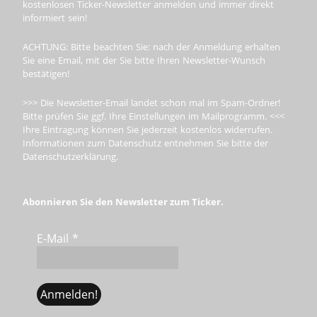
kostenlosen Ticker-Newsletter anmelden und immer direkt
informiert sein!
ACHTUNG: Bitte beachten Sie: nach der Anmeldung erhalten
Sie eine Email, mit der Sie bitte Ihren Newsletter-Wunsch
bestätigen!
>>> Die Newsletter-Email landet schon mal im Spam-Ordner!
Bitte prüfen Sie ggf. Ihre Einstellungen im Mailprogramm. <<<
Ihre Eintragung können Sie jederzeit kostenlos widerrufen.
Informationen zum Datenschutz entnehmen Sie bitte der
Datenschutzerklärung.
Abonnieren Sie den Newsletter zum Ticker.
E-Mail
*