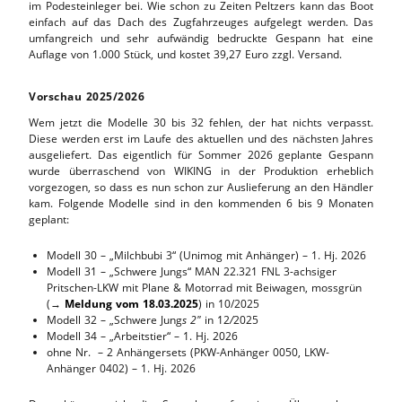
im Podesteinleger bei. Wie schon zu Zeiten Peltzers kann das Boot
einfach auf das Dach des Zugfahrzeuges aufgelegt werden. Das
umfangreich und sehr aufwändig bedruckte Gespann hat eine
Auflage von 1.000 Stück, und kostet 39,27 Euro zzgl. Versand.
Vorschau 2025/2026
Wem jetzt die Modelle 30 bis 32 fehlen, der hat nichts verpasst.
Diese werden erst im Laufe des aktuellen und des nächsten Jahres
ausgeliefert. Das eigentlich für Sommer 2026 geplante Gespann
wurde überraschend von WIKING in der Produktion erheblich
vorgezogen, so dass es nun schon zur Auslieferung an den Händler
kam. Folgende Modelle sind in den kommenden 6 bis 9 Monaten
geplant:
Modell 30 – „Milchbubi 3“ (Unimog mit Anhänger) – 1. Hj. 2026
Modell 31 – „Schwere Jungs“ MAN 22.321 FNL 3-achsiger
Pritschen-LKW mit Plane & Motorrad mit Beiwagen, mossgrün
(→
Meldung vom 18.03.2025
) in 10/2025
Modell 32 – „Schwere Jung
s 2″
in 12
/
2025
Modell 34 – „Arbeitstier“ – 1. Hj. 2026
ohne Nr. – 2 Anhängersets (PKW-Anhänger 0050, LKW-
Anhänger 0402) – 1. Hj. 2026