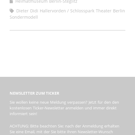
Heimatmuseum Berlin-Steglitz
Dieter Didi Hallervorden
Schlosspark Theater Berlin
Sondermodell
NEWSLETTER ZUM TICKER
Sie wollen keine neue Meldung verpassen? Jetzt für den den
kostenlosen Ticker-Newsletter anmelden und immer direkt
informiert sein!
ACHTUNG: Bitte beachten Sie: nach der Anmeldung erhalten
Sie eine Email, mit der Sie bitte Ihren Newsletter-Wunsch