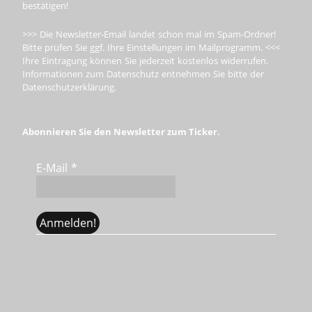
bestätigen!
>>> Die Newsletter-Email landet schon mal im Spam-Ordner!
Bitte prüfen Sie ggf. Ihre Einstellungen im Mailprogramm. <<<
Ihre Eintragung können Sie jederzeit kostenlos widerrufen.
Informationen zum Datenschutz entnehmen Sie bitte der
Datenschutzerklärung.
Abonnieren Sie den Newsletter zum Ticker.
E-Mail
*