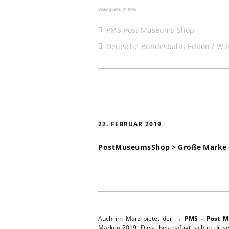
Bilderquelle: © PMS
PMS Post Museums Shop
Deutsche Bundesbahn Editon
Wa
22. FEBRUAR 2019
PostMuseumsShop > Große Marke – 
Auch im März bietet der →
PMS – Post 
Marken 2019. Diese beschäftigt sich in die