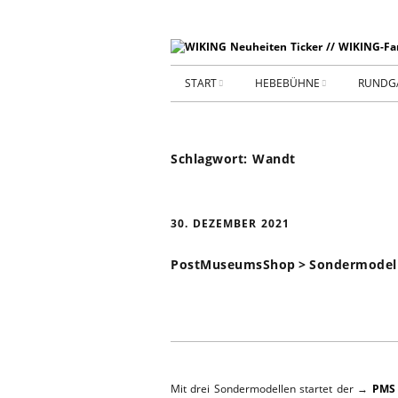
START
HEBEBÜHNE
RUNDG
STARTSEITE
HEBEBÜHNE 2026
Schlagwort:
Wandt
ARCHIV 2009-2014
HEBEBÜHNE 2025
SHOP _ Beta
HEBEBÜHNE 2024
SHOP-STA
30. DEZEMBER 2021
NEUWAGE
HEBEBÜHNE 2023
PostMuseumsShop > Sondermodelle
GEBRAUC
HEBEBÜHNE 2022
KIESPLATZ
HEBEBÜHNE 2021
WERKSTA
HEBEBÜHNE 2020
Mit drei Sondermodellen startet der →
PMS 