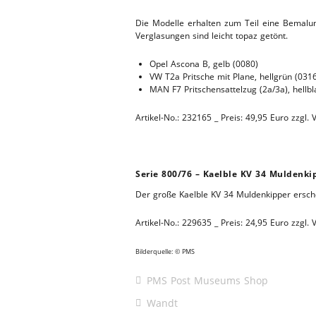
Die Modelle erhalten zum Teil eine Bemalun
Verglasungen sind leicht topaz getönt.
Opel Ascona B, gelb (0080)
VW T2a Pritsche mit Plane, hellgrün (031
MAN F7 Pritschensattelzug (2a/3a), hellbl
Artikel-No.: 232165 _ Preis: 49,95 Euro zzgl.
Serie 800/76 – Kaelble KV 34 Muldenki
Der große Kaelble KV 34 Muldenkipper ersche
Artikel-No.: 229635 _ Preis: 24,95 Euro zzgl.
Bilderquelle: © PMS
PMS Post Museums Shop
Wandt