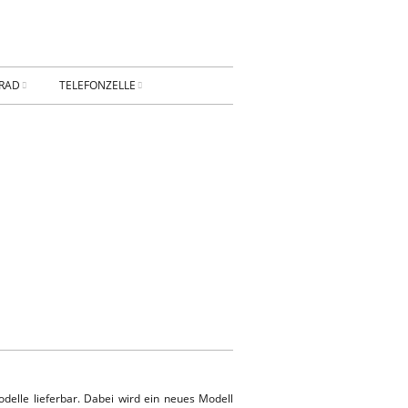
RAD
TELEFONZELLE
ESSUM
DATENSCHUTZ
AKT
Privatsphäre-
Einstellungen ändern
BUNG
Historie der Privatsphäre-
Einstellungen
Einwilligungen widerrufen
KONTAKT
delle lieferbar. Dabei wird ein neues Modell