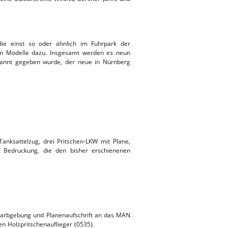
e einst so oder ähnlich im Fuhrpark der
den Modelle dazu. Insgesamt werden es neun
ekannt gegeben wurde, der neue in Nürnberg
nksattelzug, drei Pritschen-LKW mit Plane,
e Bedruckung, die den bisher erschienenen
n Farbgebung und Planenaufschrift an das MAN
n Holzpritschenauflieger (0535).