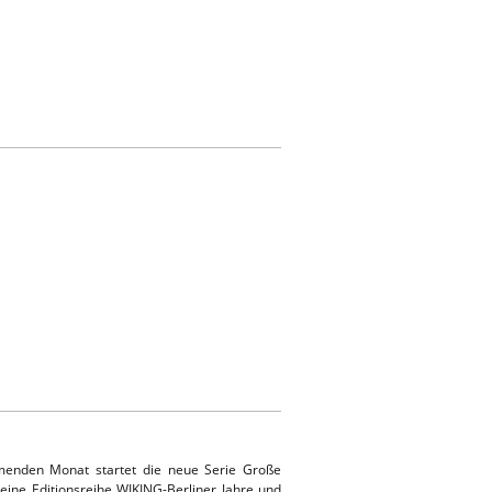
enden Monat startet die neue Serie Große
ine Editionsreihe WIKING-Berliner Jahre und