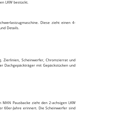
hen LKW bestückt.
chwerlastzugmaschine. Diese zieht einen 4-
nd Details.
. Zierlinien, Scheinwerfer, Chromzierrat und
erner Dachgepäckträger mit Gepäckstücken und
en MAN Pausbacke zieht den 2-achsigen LKW
r 60er-Jahre erinnert. Die Scheinwerfer sind