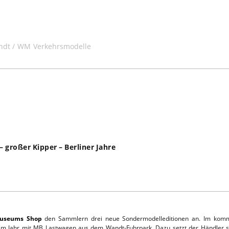
ndt
WM Verkehrsmodelle
großer Kipper – Berliner Jahre
Museums Shop
den Sammlern drei neue Sondermodelleditionen an. Im komm
sem Jahr mit MB Lastwagen aus dem Wandt-Fuhrpark. Dazu setzt der Händler se