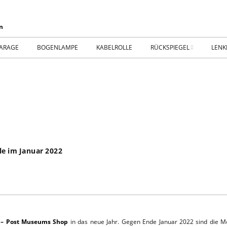
ARAGE
BOGENLAMPE
KABELROLLE
RÜCKSPIEGEL
LENK
WIKING IM MUSEUM
IMPR
WtW History
KONT
RTSEITE
TICKER-RÜCKSPIEGEL
WER
NHALLE
Fan.SHOP – ARCHIV
 im Januar 2022
HTWAGEN
TTHOF
– Post Museums Shop
in das neue Jahr. Gegen Ende Januar 2022 sind die Mo