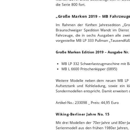
die Serie 800 fort.
„Große Marken 2019 – MB Fahrzeuge
Im Rahmen der fünften Jahresedition „G
Braunschweiger Spedition Wandt im Dienst 
Fahrzeuge, die in sechs Ausgaben alle zwe
vorgestellte MB LP 333 Pullman „Tausendfüßl
Große Marken Edition 2019
– Ausgabe Nr.
MB LP 332 Schwerlastzugmaschine mit Bal
MB L 6600 Pritschenkipper (0895)
Weitere Modelle neben dem neuen MB LP 333
Aufsetztank und Kohleladung, sowie ein k
Sondermodellen entspricht. Damit erweitert
Artikel-No.: 233098 _ Preis: 44,95 Euro
Wiking-Berliner Jahre No. 15
Mit drei Modellen der 70er-Jahre und 80er-J
Serienmodell aus den frühen 1980er Jahren, 