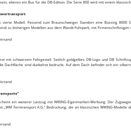
ein, ebenso ein Bus für die DB-Edition. Die Serie 800 wird mit einem klassisc
L-SERVICE
hwertransport
 vierte Modell. Passend zum Braunschweiger Standort eine Büssing 8000 S
end zu bisherigen Modellen aus dem Wandt-Fuhrpark, mit Firmenschriftzügen u
 Versand
ot mit schwarzem Fahrgestell. Seitlich goldgelbes DB-Logo und DB Schriftzug
 die Dachfläche sind dunkelrot bedruckt. Auf dem Dach befindet sich ein silb
 Versand
ransporte“
rscheint ein weiterer Lastzug mit WIKING-Eigenmarken-Werbung. Der Zugwag
mit „WM Ferntransport A.G.“ Bedruckung, die an klassischen WIKING-Modelle de
Versand