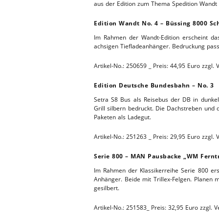
aus der Edition zum Thema Spedition Wandt s
ERSATZTEI
HEBEBÜHNE 2019
Edition Wandt No. 4 – Büssing 8000 Sc
Im Rahmen der Wandt-Edition erscheint das
HEBEBÜHNE 2018
achsigen Tiefladeanhänger. Bedruckung pass
Artikel-No.: 250659 _ Preis: 44,95 Euro zzgl.
Edition Deutsche Bundesbahn – No. 3
Setra S8 Bus als Reisebus der DB in dunkelr
Grill silbern bedruckt. Die Dachstreben und
Paketen als Ladegut.
Artikel-No.: 251263 _ Preis: 29,95 Euro zzgl.
Serie 800 – MAN Pausbacke „WM Fernt
Im Rahmen der Klassikerreihe Serie 800 e
Anhänger. Beide mit Trillex-Felgen. Planen 
gesilbert.
Artikel-No.: 251583_ Preis: 32,95 Euro zzgl. 