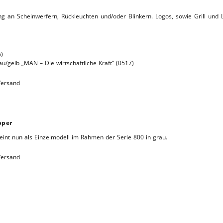
g an Scheinwerfern, Rückleuchten und/oder Blinkern. Logos, sowie Grill und
6)
au/gelb „MAN – Die wirtschaftliche Kraft“ (0517)
 Versand
pper
int nun als Einzelmodell im Rahmen der Serie 800 in grau.
 Versand