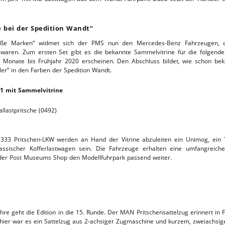
 bei der Spedition Wandt“
roße Marken“ widmet sich der PMS nun den Mercedes-Benz Fahrzeugen, di
waren. Zum ersten Set gibt es die bekannte Sammelvitrine für die folgen
i Monate bis Frühjahr 2020 erscheinen. Den Abschluss bildet, wie schon b
er“ in den Farben der Spedition Wandt.
 1 mit Sammelvitrine
lastpritsche (0492)
 Pritschen-LKW werden an Hand der Vitrine abzuleiten ein Unimog, ein Ta
lassischer Kofferlastwagen sein. Die Fahrzeuge erhalten eine umfangreich
 der Post Museums Shop den Modellfuhrpark passend weiter.
ahre geht die Edition in die 15. Runde. Der MAN Pritschensattelzug erinnert i
hier war es ein Sattelzug aus 2-achsiger Zugmaschine und kurzem, zweiachsige