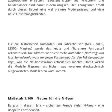
Zugmaschine einsetzen. Baustellenkipper als Pritschen- und
Muldenkipper sind damit zudem möglich. Der Youngtimer erhält
durch dieses Bauteil eine viel breitere Modellpräsenz und viele
neue Einsatzmöglichkeiten.
Für die historischen Aufbauten und Fahrerhäuser (MB L 5000,
L3500, Magirus) wurde das letzte und filigranere Fahrgestell
rekonstruiert. Die Altform war nicht mehr auffindbar (
Nachtrag: was
laut Sammlerinfo wohl an einem Formumbau für den MB Kurzhauber
liegt
), was die Neukonstruktion erforderlich machte. Damit wirken
die Modelle filigraner als bisher, was vorallem drucktechnisch
aufgewerteten Modellen zu Gute kommt.
Maßstab 1:160 _ Neues für die N-Spur
Es gibt in diesem Jahr – sicher zur Freude vieler N-Fans – eine
doppelte Formneuheit.