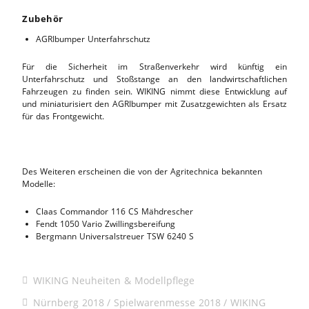
Zubehör
AGRIbumper Unterfahrschutz
Für die Sicherheit im Straßenverkehr wird künftig ein
Unterfahrschutz und Stoßstange an den landwirtschaftlichen
Fahrzeugen zu finden sein. WIKING nimmt diese Entwicklung auf
und miniaturisiert den AGRIbumper mit Zusatzgewichten als Ersatz
für das Frontgewicht.
Des Weiteren erscheinen die von der Agritechnica bekannten
Modelle:
Claas Commandor 116 CS Mähdrescher
Fendt 1050 Vario Zwillingsbereifung
Bergmann Universalstreuer TSW 6240 S
WIKING Neuheiten & Modellpflege
Nürnberg 2018
Spielwarenmesse 2018
WIKING