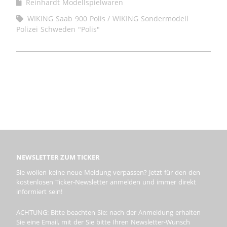
Reinhardt Modellspielwaren
WIKING Saab 900 Polis
WIKING Sondermodell
Polizei Schweden "Polis"
NEWSLETTER ZUM TICKER
Sie wollen keine neue Meldung verpassen? Jetzt für den den
kostenlosen Ticker-Newsletter anmelden und immer direkt
informiert sein!
ACHTUNG: Bitte beachten Sie: nach der Anmeldung erhalten
Sie eine Email, mit der Sie bitte Ihren Newsletter-Wunsch