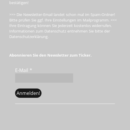
bestätigen!
>>> Die Newsletter-Email landet schon mal im Spam-Ordner!
Bitte prüfen Sie ggf. Ihre Einstellungen im Mailprogramm. <<<
Ihre Eintragung können Sie jederzeit kostenlos widerrufen.
Informationen zum Datenschutz entnehmen Sie bitte der
Datenschutzerklärung.
Abonnieren Sie den Newsletter zum Ticker.
E-Mail
*