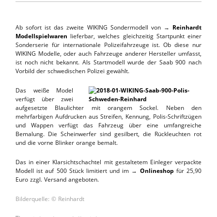
Ab sofort ist das zweite WIKING Sondermodell von →
Reinhardt
Modellspielwaren
lieferbar, welches gleichzeitig Startpunkt einer
Sonderserie für internationale Polizeifahrzeuge ist. Ob diese nur
WIKING Modelle, oder auch Fahrzeuge anderer Hersteller umfasst,
ist noch nicht bekannt. Als Startmodell wurde der Saab 900 nach
Vorbild der schwedischen Polizei gewählt.
Das weiße Model
verfügt über zwei
aufgesetzte Blaulichter mit orangem Sockel. Neben den
mehrfarbigen Aufdrucken aus Streifen, Kennung, Polis-Schriftzügen
und Wappen verfügt das Fahrzeug über eine umfangreiche
Bemalung. Die Scheinwerfer sind gesilbert, die Rückleuchten rot
und die vorne Blinker orange bemalt.
Das in einer Klarsichtschachtel mit gestaltetem Einleger verpackte
Modell ist auf 500 Stück limitiert und im →
Onlineshop
für 25,90
Euro zzgl. Versand angeboten.
Bilderquelle: © Reinhardt