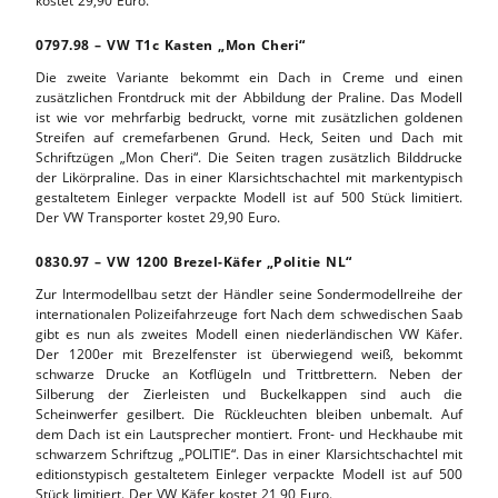
kostet 29,90 Euro.
0797.98 – VW T1c Kasten „Mon Cheri“
Die zweite Variante bekommt ein Dach in Creme und einen
zusätzlichen Frontdruck mit der Abbildung der Praline. Das Modell
ist wie vor mehrfarbig bedruckt, vorne mit zusätzlichen goldenen
Streifen auf cremefarbenen Grund. Heck, Seiten und Dach mit
Schriftzügen „Mon Cheri“. Die Seiten tragen zusätzlich Bilddrucke
der Likörpraline. Das in einer Klarsichtschachtel mit markentypisch
gestaltetem Einleger verpackte Modell ist auf 500 Stück limitiert.
Der VW Transporter kostet 29,90 Euro.
0830.97 – VW 1200 Brezel-Käfer „Politie NL“
Zur Intermodellbau setzt der Händler seine Sondermodellreihe der
internationalen Polizeifahrzeuge fort Nach dem schwedischen Saab
gibt es nun als zweites Modell einen niederländischen VW Käfer.
Der 1200er mit Brezelfenster ist überwiegend weiß, bekommt
schwarze Drucke an Kotflügeln und Trittbrettern. Neben der
Silberung der Zierleisten und Buckelkappen sind auch die
Scheinwerfer gesilbert. Die Rückleuchten bleiben unbemalt. Auf
dem Dach ist ein Lautsprecher montiert. Front- und Heckhaube mit
schwarzem Schriftzug „POLITIE“. Das in einer Klarsichtschachtel mit
editionstypisch gestaltetem Einleger verpackte Modell ist auf 500
Stück limitiert. Der VW Käfer kostet 21,90 Euro.