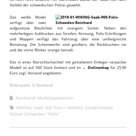
Vorbild der schwedischen Polizei gewählt.
Das weiße Model
verfügt über zwei
aufgesetzte Blaulichter mit orangem Sockel. Neben den
mehrfarbigen Aufdrucken aus Streifen, Kennung, Polis-Schriftzügen
und Wappen verfügt das Fahrzeug über eine umfangreiche
Bemalung. Die Scheinwerfer sind gesilbert, die Rückleuchten rot
und die vorne Blinker orange bemalt.
Das in einer Klarsichtschachtel mit gestaltetem Einleger verpackte
Modell ist auf 500 Stück limitiert und im →
Onlineshop
für 25,90
Euro zzgl. Versand angeboten.
Bilderquelle: © Reinhardt
Reinhardt Modellspielwaren
WIKING Saab 900 Polis
WIKING Sondermodell
Polizei Schweden "Polis"