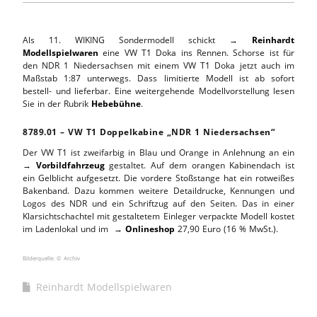
Als 11. WIKING Sondermodell schickt →
Reinhardt
Modellspielwaren
eine VW T1 Doka ins Rennen. Schorse ist für
den NDR 1 Niedersachsen mit einem VW T1 Doka jetzt auch im
Maßstab 1:87 unterwegs. Dass limitierte Modell ist ab sofort
bestell- und lieferbar. Eine weitergehende Modellvorstellung lesen
Sie in der Rubrik
Hebebühne
.
8789.01 – VW T1 Doppelkabine „NDR 1 Niedersachsen“
Der VW T1 ist zweifarbig in Blau und Orange in Anlehnung an ein
→
Vorbildfahrzeug
gestaltet. Auf dem orangen Kabinendach ist
ein Gelblicht aufgesetzt. Die vordere Stoßstange hat ein rotweißes
Bakenband. Dazu kommen weitere Detaildrucke, Kennungen und
Logos des NDR und ein Schriftzug auf den Seiten. Das in einer
Klarsichtschachtel mit gestaltetem Einleger verpackte Modell kostet
im Ladenlokal und im →
Onlineshop
27,90 Euro (16 % MwSt.).
Bilderquelle: © Archiv
Reinhardt Modellspielwaren