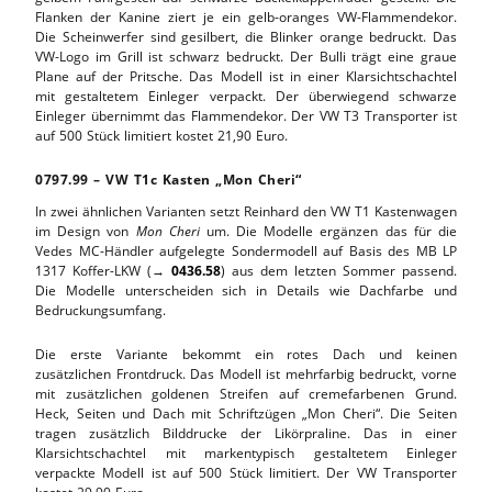
Flanken der Kanine ziert je ein gelb-oranges VW-Flammendekor.
Die Scheinwerfer sind gesilbert, die Blinker orange bedruckt. Das
VW-Logo im Grill ist schwarz bedruckt. Der Bulli trägt eine graue
Plane auf der Pritsche. Das Modell ist in einer Klarsichtschachtel
mit gestaltetem Einleger verpackt. Der überwiegend schwarze
Einleger übernimmt das Flammendekor. Der VW T3 Transporter ist
auf 500 Stück limitiert kostet 21,90 Euro.
0797.99 – VW T1c Kasten „Mon Cheri“
In zwei ähnlichen Varianten setzt Reinhard den VW T1 Kastenwagen
im Design von
Mon Cheri
um. Die Modelle ergänzen das für die
Vedes MC-Händler aufgelegte Sondermodell auf Basis des MB LP
1317 Koffer-LKW (→
0436.58
) aus dem letzten Sommer passend.
Die Modelle unterscheiden sich in Details wie Dachfarbe und
Bedruckungsumfang.
Die erste Variante bekommt ein rotes Dach und keinen
zusätzlichen Frontdruck. Das Modell ist mehrfarbig bedruckt, vorne
mit zusätzlichen goldenen Streifen auf cremefarbenen Grund.
Heck, Seiten und Dach mit Schriftzügen „Mon Cheri“. Die Seiten
tragen zusätzlich Bilddrucke der Likörpraline. Das in einer
Klarsichtschachtel mit markentypisch gestaltetem Einleger
verpackte Modell ist auf 500 Stück limitiert. Der VW Transporter