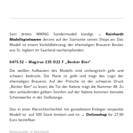
Sein drittes WIKING Sondermodell kündigt →
Reinhardt
Modellspielwaren
derzeit auf der Startseite seines Shops an. Das
Modell ist einem Vorbildfahrzeug der ehemaligen Brauerei Becker
aus St. Ingbert im Saarland nachempfunden.
0475.52 – Magirus 235 D22 F „Becker Bier“
Die weißen Aufbauten des Modells sind umfangreich gelb und
schwarz bedruckt. Die Plane ist gelb und trägt das Logo der
ehemaligen Brauerei. Auf der Pritsche ist der schwarze Druck
„Becker Bier“ zu lesen, die Tür der Kabine trägt die Nummer 48. Zu
den umlaufenden gelben Streifen auf der Kabine kommen bemalte
Scheinwerfer in der Stoßstange.
Das in einer Klarsichtschachtel mit gestaltetem Einleger verpackte
Modell ist auf 500 Stück limitiert und im →
Onlineshop
für 27,90
Euro bestellbar.
Bilderquelle: © Reinhardt