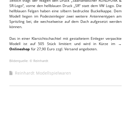
Seitlich trägt der Wagen den Druck „Saarländischer RUNDFUNK &
SR-Logo“, vorne den hellblauen Druck „SR“ statt dem VW Logo. Die
hellblauen Felgen haben eine silbern bedruckte Buckelkappe. Dem
Modell liegen im Podesteinleger zwei weitere Antennentypen am
Spritzling bei, die wechselweise auf dem Dach aufgesetzt werden
können.
Das in einer Klarsichtschachtel mit gestaltetem Einleger verpackte
Modell ist auf 505 Stück limitiert und wird in Kürze im →
Onlineshop
für 27,90 Euro zzgl. Versand angeboten.
Bilderquelle: © Reinhardt
Reinhardt Modellspielwaren