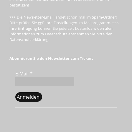
bestätigen!
>>> Die Newsletter-Email landet schon mal im Spam-Ordner!
Bitte prüfen Sie ggf. Ihre Einstellungen im Mailprogramm. <<<
Ihre Eintragung können Sie jederzeit kostenlos widerrufen.
Informationen zum Datenschutz entnehmen Sie bitte der
Datenschutzerklärung.
Abonnieren Sie den Newsletter zum Ticker.
E-Mail
*