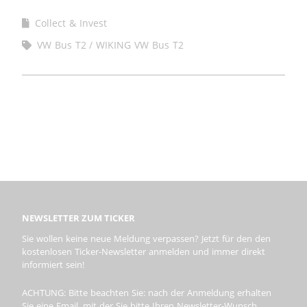
Collect & Invest
VW Bus T2
WIKING VW Bus T2
NEWSLETTER ZUM TICKER
Sie wollen keine neue Meldung verpassen? Jetzt für den den
kostenlosen Ticker-Newsletter anmelden und immer direkt
informiert sein!
ACHTUNG: Bitte beachten Sie: nach der Anmeldung erhalten
Sie eine Email, mit der Sie bitte Ihren Newsletter-Wunsch