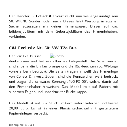
Der Händler →
Collect & Invest
reicht nun wie angekündigt sein
50. WIKING Sondermodell nach. Dieses fährt Werbung in eigener
Sache, sozusagen ein kleiner Firmenwagen. Dieser soll das
Editionsjubiläum mit dem Geburtsjubiläum des Firmeninhabers
verbinden.
C&I Exclusiv Nr. 50: VW T2a Bus
Der VW T2a Bus ist
dunkelbraun und hat ein silbernes Fahrgestell. Die Scheinwerfer
sind silbern, die Blinker orange und die Rückleuchten rot. VW-Logo
vorne silbern bedruckt. Die Seiten tragen in weiß das Firmenlogo
von Collect & Invest. Zudem sind die Kennzeichen weiß bedruckt
und tragen die schwarze Kennung „PLÖ-FD 50“, welche damit auf
den Firmeninhaber hinweisen. Das Modell rollt auf Rädern mit
silbernen Felgen und unbedruckter Buckelkappe.
Das Modell ist auf 532 Stück limitiert, sofort lieferbar und kostet
20,00 Euro. Es ist in einer Klarsichtschachtel mit gestaltetem
Papiereinleger verpackt.
Bilderquelle: © C & I