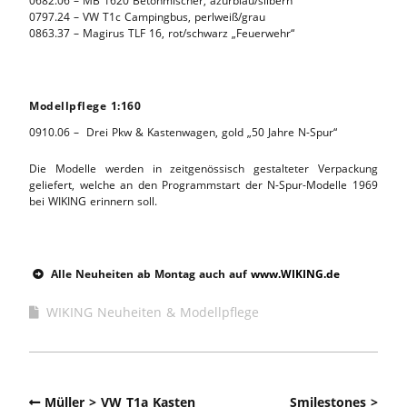
0682.06 – MB 1620 Betonmischer, azurblau/silbern
0797.24 – VW T1c Campingbus, perlweiß/grau
0863.37 – Magirus TLF 16, rot/schwarz „Feuerwehr“
Modellpflege 1:160
0910.06 – Drei Pkw & Kastenwagen, gold „50 Jahre N-Spur“
Die Modelle werden in zeitgenössisch gestalteter Verpackung
geliefert, welche an den Programmstart der N-Spur-Modelle 1969
bei WIKING erinnern soll.
Alle Neuheiten ab Montag auch auf
www.WIKING.de

WIKING Neuheiten & Modellpflege
Müller > VW T1a Kasten
Smilestones >