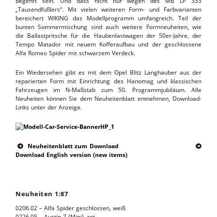
begehrt sein. Und dass nicht nur wegen des MB LP 333
„Tausendfüßlers“. Mit vielen weiteren Form- und Farbvarianten
bereichert WIKING das Modellprogramm umfangreich. Teil der
bunten Sommermischung sind auch weitere Formneuheiten, wie
die Ballastpritsche für die Haubenlastwagen der 50er-Jahre, der
Tempo Matador mit neuem Kofferaufbau und der geschlossene
Alfa Romeo Spider mit schwarzem Verdeck.
Ein Wiedersehen gibt es mit dem Opel Blitz Langhauber aus der
reparierten Form mit Einrichtung des Hanomag und klassischen
Fahrzeugen im N-Maßstab zum 50. Programmjubiläum. Alle
Neuheiten können Sie dem Neuheitenblatt entnehmen, Download-
Links unter der Anzeige.
Neuheitenblatt zum Download


Download English version (new items)
Neuheiten 1:87
0206.02 – Alfa Spider geschlossen, weiß
0226.05 – Austin 7 (Mini), rot