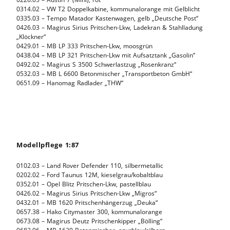
0314.02 – VW T2 Doppelkabine, kommunalorange mit Gelblicht
0335.03 – Tempo Matador Kastenwagen, gelb „Deutsche Post“
0426.03 – Magirus Sirius Pritschen-Lkw, Ladekran & Stahlladung
„Klöckner“
0429.01 – MB LP 333 Pritschen-Lkw, moosgrün
0438.04 – MB LP 321 Pritschen-Lkw mit Aufsatztank „Gasolin“
0492.02 – Magirus S 3500 Schwerlastzug „Rosenkranz“
0532.03 – MB L 6600 Betonmischer „Transportbeton GmbH“
0651.09 – Hanomag Radlader „THW“
Modellpflege 1:87
0102.03 – Land Rover Defender 110, silbermetallic
0202.02 – Ford Taunus 12M, kieselgrau/kobaltblau
0352.01 – Opel Blitz Pritschen-Lkw, pastellblau
0426.02 – Magirus Sirius Pritschen-Lkw „Migros“
0432.01 – MB 1620 Pritschenhängerzug „Deuka“
0657.38 – Hako Citymaster 300, kommunalorange
0673.08 – Magirus Deutz Pritschenkipper „Bölling“