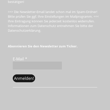
bestätigen!
>>> Die Newsletter-Email landet schon mal im Spam-Ordner!
Bitte prüfen Sie ggf. Ihre Einstellungen im Mailprogramm. <<<
Ihre Eintragung können Sie jederzeit kostenlos widerrufen.
Informationen zum Datenschutz entnehmen Sie bitte der
Datenschutzerklärung.
Abonnieren Sie den Newsletter zum Ticker.
E-Mail
*