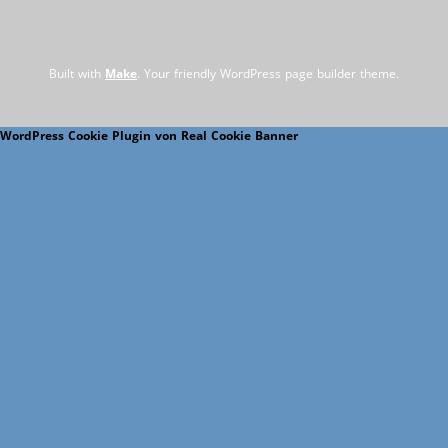
Built with
Make
. Your friendly WordPress page builder theme.
WordPress Cookie Plugin von Real Cookie Banner