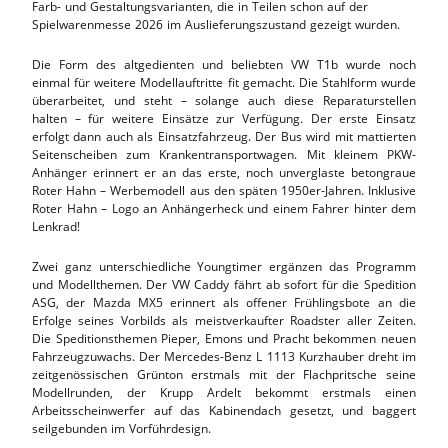
Farb- und Gestaltungsvarianten, die in Teilen schon auf der
Spielwarenmesse 2026 im Auslieferungszustand gezeigt wurden.
Die Form des altgedienten und beliebten VW T1b wurde noch
einmal für weitere Modellauftritte fit gemacht. Die Stahlform wurde
überarbeitet, und steht – solange auch diese Reparaturstellen
halten – für weitere Einsätze zur Verfügung. Der erste Einsatz
erfolgt dann auch als Einsatzfahrzeug. Der Bus wird mit mattierten
Seitenscheiben zum Krankentransportwagen. Mit kleinem PKW-
Anhänger erinnert er an das erste, noch unverglaste betongraue
Roter Hahn – Werbemodell aus den späten 1950er-Jahren. Inklusive
Roter Hahn – Logo an Anhängerheck und einem Fahrer hinter dem
Lenkrad!
Zwei ganz unterschiedliche Youngtimer ergänzen das Programm
und Modellthemen. Der VW Caddy fährt ab sofort für die Spedition
ASG, der Mazda MX5 erinnert als offener Frühlingsbote an die
Erfolge seines Vorbilds als meistverkaufter Roadster aller Zeiten.
Die Speditionsthemen Pieper, Emons und Pracht bekommen neuen
Fahrzeugzuwachs. Der Mercedes-Benz L 1113 Kurzhauber dreht im
zeitgenössischen Grünton erstmals mit der Flachpritsche seine
Modellrunden, der Krupp Ardelt bekommt erstmals einen
Arbeitsscheinwerfer auf das Kabinendach gesetzt, und baggert
seilgebunden im Vorführdesign.