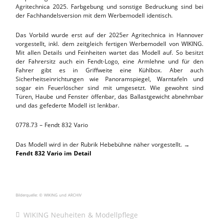
Agritechnica 2025. Farbgebung und sonstige Bedruckung sind bei
der Fachhandelsversion mit dem Werbemodell identisch.
Das Vorbild wurde erst auf der 2025er Agritechnica in Hannover
vorgestellt, inkl. dem zeitgleich fertigen Werbemodell von WIKING.
Mit allen Details und Feinheiten wartet das Modell auf. So besitzt
der Fahrersitz auch ein Fendt-Logo, eine Armlehne und für den
Fahrer gibt es in Griffweite eine Kühlbox. Aber auch
Sicherheitseinrichtungen wie Panoramspiegel, Warntafeln und
sogar ein Feuerlöscher sind mit umgesetzt. Wie gewohnt sind
Türen, Haube und Fenster öffenbar, das Ballastgewicht abnehmbar
und das gefederte Modell ist lenkbar.
0778.73 – Fendt 832 Vario
Das Modell wird in der Rubrik Hebebühne näher vorgestellt. →
Fendt 832 Vario im Detail
Bilderquelle: © WIKING und ARCHIV
WIKING Neuheiten & Modellpflege