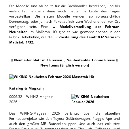
Die Modelle sind ab heute für die Fachhändler bestellbar, und bei
vielen Fachhändlern dann auch heute im Laufe des Tages
vorbestellbar. Die ersten Modelle werden ab voraussichtlich
Donnerstag, oder je nach Paketlaufzeit zum Wochenende, vor Ort
verfügbar sein. Eine →
Modellvorstellung der Februar-
Neuheiten
im Maßstab HO gibt es wie gewohnt ebenso in der
Rubrik Hebebühne, wie die →
Vorstellung des Fendt 832 Vario im
Maßstab 1/32
.
Neuheitenblatt mit Preisen
Neuheitenblatt ohne Preise



New Items (English version)
Katalog & Magazin
0006.32 – WIKING Magazin
2026
Das WIKING-Magazin 2026 berichtet über die aktuellen
Formbauprojekte wie den Toyota Geländewagen, Piaggio Ape und
auch den großen MB Baustellenkipper. Und auch das exklusive
Ferrari-Projekt in Zusammenarbeit mit The Loh Collection wird