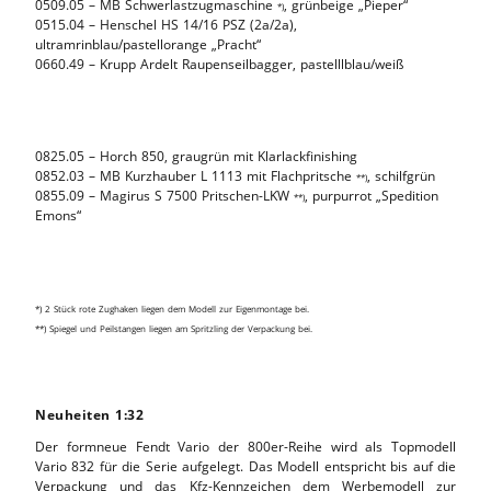
0509.05 – MB Schwerlastzugmaschine
, grünbeige „Pieper“
*)
0515.04 – Henschel HS 14/16 PSZ (2a/2a),
ultramrinblau/pastellorange „Pracht“
0660.49 – Krupp Ardelt Raupenseilbagger, pastelllblau/weiß
0825.05 – Horch 850, graugrün mit Klarlackfinishing
0852.03 – MB Kurzhauber L 1113 mit Flachpritsche
, schilfgrün
**)
0855.09 – Magirus S 7500 Pritschen-LKW
, purpurrot „Spedition
**)
Emons“
*) 2 Stück rote Zughaken liegen dem Modell zur Eigenmontage bei.
**) Spiegel und Peilstangen liegen am Spritzling der Verpackung bei.
Neuheiten 1:32
Der formneue Fendt Vario der 800er-Reihe wird als Topmodell
Vario 832 für die Serie aufgelegt. Das Modell entspricht bis auf die
Verpackung und das Kfz-Kennzeichen dem Werbemodell zur