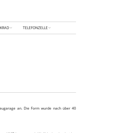
NKRAD
TELEFONZELLE
PRESSUM
DATENSCHUTZ
NTAKT
Privatsphäre-
Einstellungen ändern
RBUNG
Historie der Privatsphäre-
Einstellungen
Einwilligungen widerrufen
baugarage an. Die Form wurde nach über 40
KONTAKT