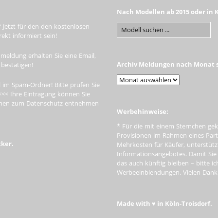
Nach Modellen ab 2015 oder in 
 Jetzt für den den kostenlosen
kt informiert sein!
meldung erhalten Sie eine Email,
Archiv Meldungen nach Monat s
 bestätigen!
 im Spam-Ordner! Bitte prüfen Sie
<<< Ihre Eintragung können Sie
tionen zum Datenschutz entnehmen
Werbehinweise:
* Für die mit einem Sternchen gek
Provisionen im Rahmen eines Par
cker.
Mehrkosten für Käufer, unterstütz
Informationsangebotes. Damit Si
das auch künftig bleiben – bitte i
Werbeeinblendungen. Vielen Dank f
Made with ♥ in Köln-Troisdorf.