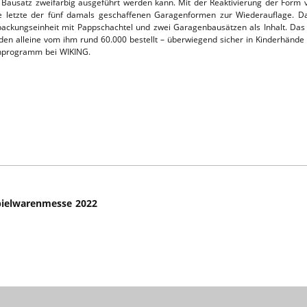
er Bausatz zweifarbig ausgeführt werden kann. Mit der Reaktivierung der For
letzte der fünf damals geschaffenen Garagenformen zur Wiederauflage. Das
L-SERVICE
packungseinheit mit Pappschachtel und zwei Garagenbausätzen als Inhalt. Das
n alleine vom ihm rund 60.000 bestellt – überwiegend sicher in Kinderhände 
ienprogramm bei WIKING.
pielwarenmesse 2022