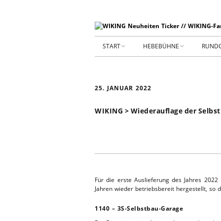
START
HEBEBÜHNE
RUND
STARTSEITE
HEBEBÜHNE 2026
25. JANUAR 2022
ARCHIV 2009-2014
HEBEBÜHNE 2025
WIKING > Wiederauflage der Selbst
SHOP _ Beta
HEBEBÜHNE 2024
SHOP-STA
NEUWAGE
HEBEBÜHNE 2023
GEBRAUC
HEBEBÜHNE 2022
Für die erste Auslieferung des Jahres 202
KIESPLATZ
Jahren wieder betriebsbereit hergestellt, s
HEBEBÜHNE 2021
1140 – 3S-Selbstbau-Garage
WERKSTA
HEBEBÜHNE 2020