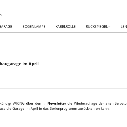
GARAGE
BOGENLAMPE
KABELROLLE
RÜCKSPIEGEL
LE
WIKING IM MUSEUM
IM
WtW History
KO
baugarage im April
RTSEITE
TICKER-RÜCKSPIEGEL
WE
NHALLE
Fan.SHOP – ARCHIV
HTWAGEN
2 kündigt WIKING über den →
Newsletter
die Wiederauflage der alten Selbst
o dass die Garage im April in das Serienprogramm zurückkehren kann.
TTHOF