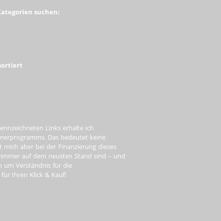
Kategorien suchen:
ortiert
ennzeichneten Links erhalte ich
tnerprogramms. Das bedeutet keine
t mich aber bei der Finanzierung dieses
e immer auf dem neusten Stand sind – und
ch um Verständnis für die
ür Ihren Klick & Kauf!