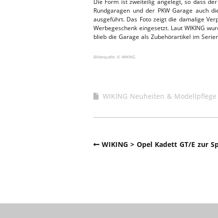
Die Form ist zweiteilig angelegt, so dass d
Rundgaragen und der PKW Garage auch die 
ERSATZTEI
HEBEBÜHNE 2019
ausgeführt. Das Foto zeigt die damalige Ver
Werbegeschenk eingesetzt. Laut WIKING wurde
blieb die Garage als Zubehörartikel im Ser
HEBEBÜHNE 2018
Bilderquelle: © WIKING
WIKING Neuheiten & Modellpflege
WIKING > Opel Kadett GT/E zur S