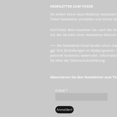
NEWSLETTER ZUM TICKER
Sie wollen keine neue Meldung verpassen?
Ticker-Newsletter anmelden und immer dire
ACHTUNG: Bitte beachten Sie: nach der An
mit der Sie bitte Ihren Newsletter-Wunsch
>>> Die Newsletter-Email landet schon mal
ggf. Ihre Einstellungen im Mailprogramm. 
jederzeit kostenlos widerrufen. Informa
Sie bitte der Datenschutzerklärung.
Abonnieren Sie den Newsletter zum Ti
E-Mail
*