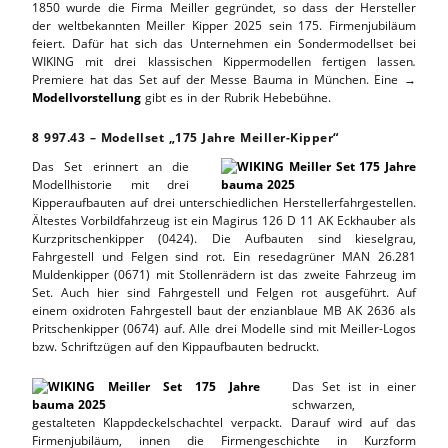
1850 wurde die Firma Meiller gegründet, so dass der Hersteller
der weltbekannten Meiller Kipper 2025 sein 175. Firmenjubiläum
feiert. Dafür hat sich das Unternehmen ein Sondermodellset bei
WIKING mit drei klassischen Kippermodellen fertigen lassen
.
Premiere hat das Set auf der Messe Bauma in München. Eine →
Modellvorstellung
gibt es in der Rubrik Hebebühne.
8 997.43 – Modellset „175 Jahre Meiller-Kipper“
Das Set erinnert an die
Modellhistorie mit drei
Kipperaufbauten auf drei unterschiedlichen Herstellerfahrgestellen.
Ältestes Vorbildfahrzeug ist ein Magirus 126 D 11 AK Eckhauber als
Kurzpritschenkipper (0424). Die Aufbauten sind kieselgrau,
Fahrgestell und Felgen sind rot. Ein resedagrüner MAN 26.281
Muldenkipper (0671) mit Stollenrädern ist das zweite Fahrzeug im
Set. Auch hier sind Fahrgestell und Felgen rot ausgeführt. Auf
einem oxidroten Fahrgestell baut der enzianblaue MB AK 2636 als
Pritschenkipper (0674) auf. Alle drei Modelle sind mit Meiller-Logos
bzw. Schriftzügen auf den Kippaufbauten bedruckt.
Das Set ist in einer
schwarzen,
gestalteten Klappdeckelschachtel verpackt. Darauf wird auf das
Firmenjubiläum, innen die Firmengeschichte in Kurzform