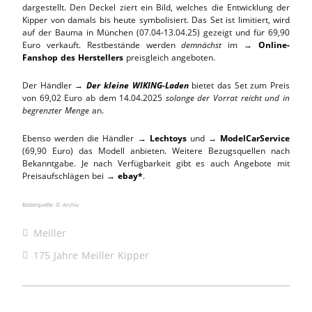
dargestellt. Den Deckel ziert ein Bild, welches die Entwicklung der
Kipper von damals bis heute symbolisiert. Das Set ist limitiert, wird
auf der Bauma in München (07.04-13.04.25) gezeigt und für 69,90
Euro verkauft. Restbestände werden
demnächst
im →
Online-
Fanshop des Herstellers
preisgleich angeboten.
Der Händler →
Der kleine WIKING-Laden
bietet das Set zum Preis
von 69,02 Euro ab dem 14.04.2025
solange der Vorrat reicht und in
begrenzter Menge
an.
Ebenso werden die Händler →
Lechtoys
und →
ModelCarService
(69,90 Euro) das Modell anbieten. Weitere Bezugsquellen nach
Bekanntgabe. Je nach Verfügbarkeit gibt es auch Angebote mit
Preisaufschlägen bei →
ebay*
.
Bilderquelle: © Archiv
Meiller
175 Jahre Meiller Kipper