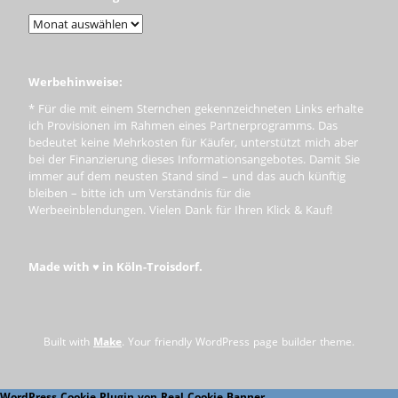
Werbehinweise:
* Für die mit einem Sternchen gekennzeichneten Links erhalte
ich Provisionen im Rahmen eines Partnerprogramms. Das
bedeutet keine Mehrkosten für Käufer, unterstützt mich aber
bei der Finanzierung dieses Informationsangebotes. Damit Sie
immer auf dem neusten Stand sind – und das auch künftig
bleiben – bitte ich um Verständnis für die
Werbeeinblendungen. Vielen Dank für Ihren Klick & Kauf!
Made with ♥ in Köln-Troisdorf.
Built with
Make
. Your friendly WordPress page builder theme.
WordPress Cookie Plugin von Real Cookie Banner