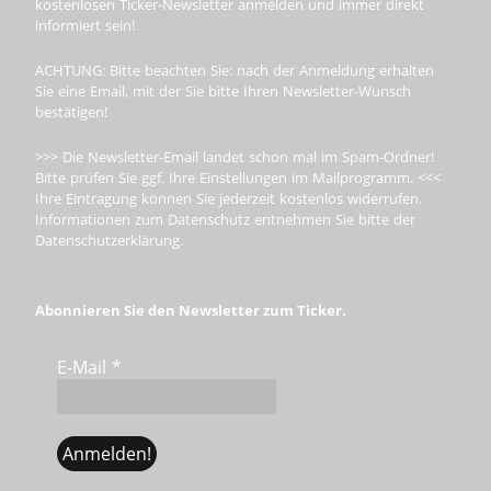
kostenlosen Ticker-Newsletter anmelden und immer direkt
informiert sein!
ACHTUNG: Bitte beachten Sie: nach der Anmeldung erhalten
Sie eine Email, mit der Sie bitte Ihren Newsletter-Wunsch
bestätigen!
>>> Die Newsletter-Email landet schon mal im Spam-Ordner!
Bitte prüfen Sie ggf. Ihre Einstellungen im Mailprogramm. <<<
Ihre Eintragung können Sie jederzeit kostenlos widerrufen.
Informationen zum Datenschutz entnehmen Sie bitte der
Datenschutzerklärung.
Abonnieren Sie den Newsletter zum Ticker.
E-Mail
*