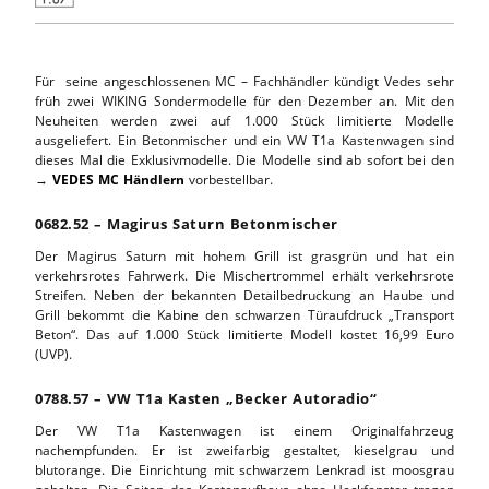
Für seine angeschlossenen MC – Fachhändler kündigt Vedes sehr
früh zwei WIKING Sondermodelle für den Dezember an. Mit den
Neuheiten werden zwei auf 1.000 Stück limitierte Modelle
ausgeliefert. Ein Betonmischer und ein VW T1a Kastenwagen sind
dieses Mal die Exklusivmodelle. Die Modelle sind ab sofort bei den
→
VEDES MC Händlern
vorbestellbar.
0682.52 – Magirus Saturn Betonmischer
Der Magirus Saturn mit hohem Grill ist grasgrün und hat ein
verkehrsrotes Fahrwerk. Die Mischertrommel erhält verkehrsrote
Streifen. Neben der bekannten Detailbedruckung an Haube und
Grill bekommt die Kabine den schwarzen Türaufdruck „Transport
Beton“. Das auf 1.000 Stück limitierte Modell kostet 16,99 Euro
(UVP).
0788.57 – VW T1a Kasten „Becker Autoradio“
Der VW T1a Kastenwagen ist einem Originalfahrzeug
nachempfunden. Er ist zweifarbig gestaltet, kieselgrau und
blutorange. Die Einrichtung mit schwarzem Lenkrad ist moosgrau