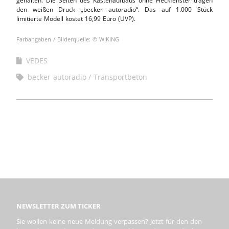
gehalten. Die Seiten des Kastenaufbaus ohne Heckfenster tragen
den weißen Druck „becker autoradio“. Das auf 1.000 Stück
limitierte Modell kostet 16,99 Euro (UVP).
Farbangaben / Bilderquelle: © WIKING
VEDES
becker autoradio
Transportbeton
NEWSLETTER ZUM TICKER
Sie wollen keine neue Meldung verpassen? Jetzt für den den