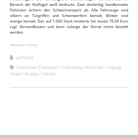
Bereich der Kotflügel weiß bedruckt. Zwei dreifarbig handbemalte
Polizisten sichern den Schwertransport ab. Alle Fahrzeuge sind
silbern an Türgriffen und Scheinwerfern bemalt, Blinker sind
orange bemalt. Das auf 1.000 Stück limitierte Set kostet 76,50 Euro
zzgl. Versandkosten und kann solange der Vorrat reicht bestellt
werden.
Bilderquelle: © Lechtoys
Lechtoys
Container-Transport
Hanomag Henschel
Hapag-
Lloyd
Krupp
Polizei