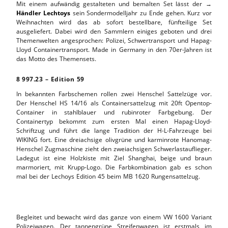
Mit einem aufwändig gestalteten und bemalten Set lässt der →
Händler Lechtoys
sein Sondermodelljahr zu Ende gehen. Kurz vor
Weihnachten wird das ab sofort bestellbare, fünfteilige Set
ausgeliefert. Dabei wird den Sammlern einiges geboten und drei
Themenwelten angesprochen: Polizei, Schwertransport und Hapag-
Lloyd Containertransport. Made in Germany in den 70er-Jahren ist
das Motto des Themensets.
8
.
997.23 – Edition 59
In bekannten Farbschemen rollen zwei Henschel Sattelzüge vor.
Der Henschel HS 14/16 als Containersattelzug mit 20ft Opentop-
Container in stahlblauer und rubinroter Farbgebung. Der
Containertyp bekommt zum ersten Mal einen Hapag-Lloyd-
Schriftzug und führt die lange Tradition der H-L-Fahrzeuge bei
WIKING fort. Eine dreiachsige olivgrüne und karminrote Hanomag-
Henschel Zugmaschine zieht den zweiachsigen Schwerlastauflieger.
Ladegut ist eine Holzkiste mit Ziel Shanghai, beige und braun
marmoriert, mit Krupp-Logo. Die Farbkombination gab es schon
mal bei der Lechoys Edition 45 beim MB 1620 Rungensattelzug.
Begleitet und bewacht wird das ganze von einem VW 1600 Variant
Polizeiwagen. Der tannengrüne Streifenwagen ist erstmals im