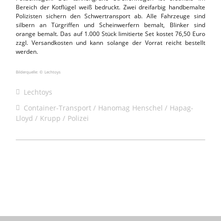
Bereich der Kotflügel weiß bedruckt. Zwei dreifarbig handbemalte
Polizisten sichern den Schwertransport ab. Alle Fahrzeuge sind
silbern an Türgriffen und Scheinwerfern bemalt, Blinker sind
orange bemalt. Das auf 1.000 Stück limitierte Set kostet 76,50 Euro
zzgl. Versandkosten und kann solange der Vorrat reicht bestellt
werden.
Bilderquelle: © Lechtoys
Lechtoys
Container-Transport
Hanomag Henschel
Hapag-
Lloyd
Krupp
Polizei