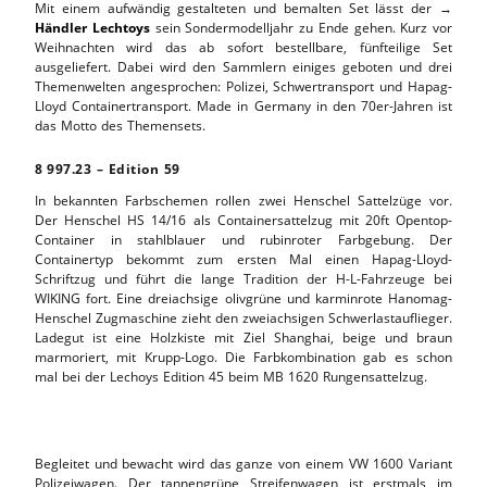
Mit einem aufwändig gestalteten und bemalten Set lässt der →
Händler Lechtoys
sein Sondermodelljahr zu Ende gehen. Kurz vor
Weihnachten wird das ab sofort bestellbare, fünfteilige Set
ausgeliefert. Dabei wird den Sammlern einiges geboten und drei
Themenwelten angesprochen: Polizei, Schwertransport und Hapag-
Lloyd Containertransport. Made in Germany in den 70er-Jahren ist
das Motto des Themensets.
8
.
997.23 – Edition 59
In bekannten Farbschemen rollen zwei Henschel Sattelzüge vor.
Der Henschel HS 14/16 als Containersattelzug mit 20ft Opentop-
Container in stahlblauer und rubinroter Farbgebung. Der
Containertyp bekommt zum ersten Mal einen Hapag-Lloyd-
Schriftzug und führt die lange Tradition der H-L-Fahrzeuge bei
WIKING fort. Eine dreiachsige olivgrüne und karminrote Hanomag-
Henschel Zugmaschine zieht den zweiachsigen Schwerlastauflieger.
Ladegut ist eine Holzkiste mit Ziel Shanghai, beige und braun
marmoriert, mit Krupp-Logo. Die Farbkombination gab es schon
mal bei der Lechoys Edition 45 beim MB 1620 Rungensattelzug.
Begleitet und bewacht wird das ganze von einem VW 1600 Variant
Polizeiwagen. Der tannengrüne Streifenwagen ist erstmals im