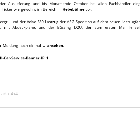
er Auslieferung und bis Monatsende Oktober bei allen Fachhändler eing
L-SERVICE
er Ticker wie gewohnt im Bereich →
Hebebühne
vor.
rgrill und der Volvo F89 Lastzug der ASG-Spedition auf dem neuen Lastzugfahr
 mit Abdeckplane, und der Büssing D2U, der zum ersten Mal in seine
der Meldung noch einmal →
ansehen
.
Lada 4x4