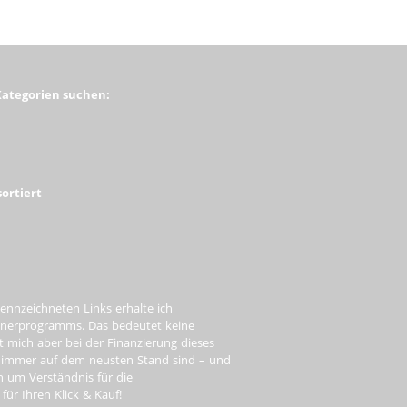
Kategorien suchen:
ortiert
ennzeichneten Links erhalte ich
tnerprogramms. Das bedeutet keine
t mich aber bei der Finanzierung dieses
e immer auf dem neusten Stand sind – und
ch um Verständnis für die
ür Ihren Klick & Kauf!