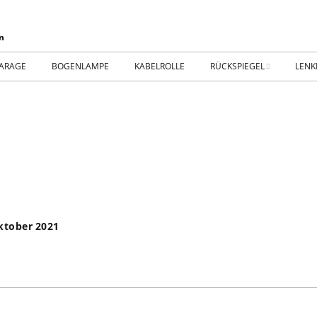
ARAGE
BOGENLAMPE
KABELROLLE
RÜCKSPIEGEL
LENK
WIKING IM MUSEUM
IMPR
WtW History
KONT
RTSEITE
TICKER-RÜCKSPIEGEL
WER
NHALLE
Fan.SHOP – ARCHIV
ktober 2021
HTWAGEN
TTHOF