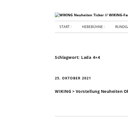
START
HEBEBÜHNE
RUNDG
STARTSEITE
HEBEBÜHNE 2026
ARCHIV 2009-2014
HEBEBÜHNE 2025
Schlagwort:
Lada 4×4
SHOP _ Beta
HEBEBÜHNE 2024
SHOP-STA
25. OKTOBER 2021
NEUWAGE
HEBEBÜHNE 2023
WIKING > Vorstellung Neuheiten O
GEBRAUC
HEBEBÜHNE 2022
KIESPLATZ
HEBEBÜHNE 2021
WERKSTA
HEBEBÜHNE 2020