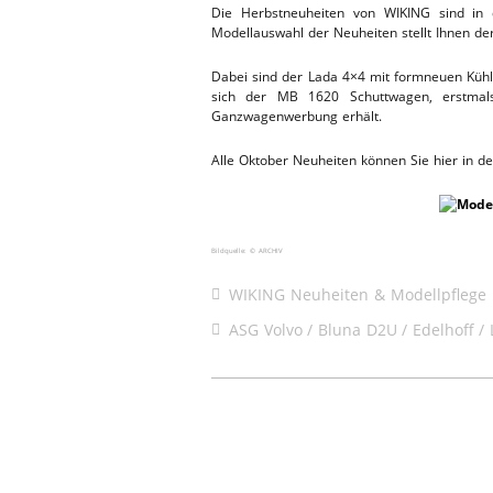
Die Herbstneuheiten von WIKING sind in d
ERSATZTEI
Modellauswahl der Neuheiten stellt Ihnen d
HEBEBÜHNE 2019
Dabei sind der Lada 4×4 mit formneuen Kühle
HEBEBÜHNE 2018
sich der MB 1620 Schuttwagen, erstmals
Ganzwagenwerbung erhält.
Alle Oktober Neuheiten können Sie hier in 
Bildquelle: © ARCHIV
WIKING Neuheiten & Modellpflege
ASG Volvo
Bluna D2U
Edelhoff