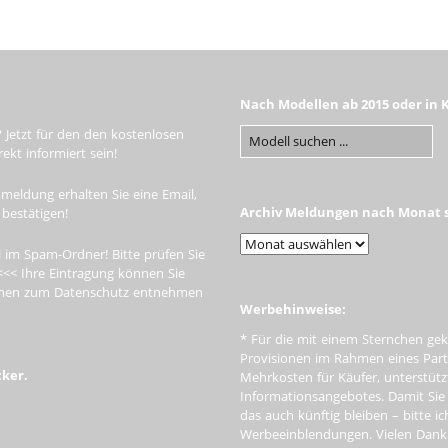
Nach Modellen ab 2015 oder in 
 Jetzt für den den kostenlosen
kt informiert sein!
meldung erhalten Sie eine Email,
Archiv Meldungen nach Monat s
 bestätigen!
 im Spam-Ordner! Bitte prüfen Sie
<<< Ihre Eintragung können Sie
tionen zum Datenschutz entnehmen
Werbehinweise:
* Für die mit einem Sternchen gek
Provisionen im Rahmen eines Par
cker.
Mehrkosten für Käufer, unterstütz
Informationsangebotes. Damit Si
das auch künftig bleiben – bitte i
Werbeeinblendungen. Vielen Dank f