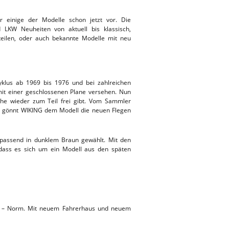
r einige der Modelle schon jetzt vor. Die
 LKW Neuheiten von aktuell bis klassisch,
eilen, oder auch bekannte Modelle mit neu
yklus ab 1969 bis 1976 und bei zahlreichen
it einer geschlossenen Plane versehen. Nun
sche wieder zum Teil frei gibt. Vom Sammler
ng gönnt WIKING dem Modell die neuen Flegen
t passend in dunklem Braun gewählt. Mit den
dass es sich um ein Modell aus den späten
o 6 – Norm. Mit neuem Fahrerhaus und neuem