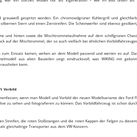
ng war ein solches Modell nur als Eigenkration – wie im Bild unten als B
grauweiß gespritzt worden. Ein chromoxidgrüner Kühlergrill und gleichfa
n silbernen Stern und einen Zierstreifen. Die Scheinwerfer sind ebenso gesilber
orne und hinten sowie die Mischtrommelaufnahme auf dem schilfgrünen Chass
uck auf der Mischtrommel, der so auch vielfach bei ähnlichen Vorbildfahrzeuge
en zum Einsatz kamen, wirken an dem Modell passend und werten es auf. Das
telmodell aus alten Bauteilen zeigt eindrucksvoll, was WIKING mit geko
erausholen kann.
ft Vorbild
nfassen, wenn man Modell und Vorbild der neuen Modellvariante des Ford FK 
 live zu sehen und fotografieren zu können. Das Vorbildfahrzeug ist schon durc
en Streifen, die roten Stoßstangen und die roten Kappen der Felgen zu diesem
 als gleichaltrige Transporter aus dem VW-Konzern.