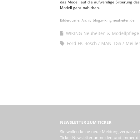
das Modell auf die aufwändige Silberung des 
Modell ganz nah dran.
Bilderquelle: Archiv blog.wiking-neuheiten.de
WIKING Neuheiten & Modellpflege
Ford FK Bosch
MAN TGS
Meille
NEWSLETTER ZUM TICKER
Sie wollen keine neue Meldung verpassen?
Ticker-Newsletter anmelden und immer dire