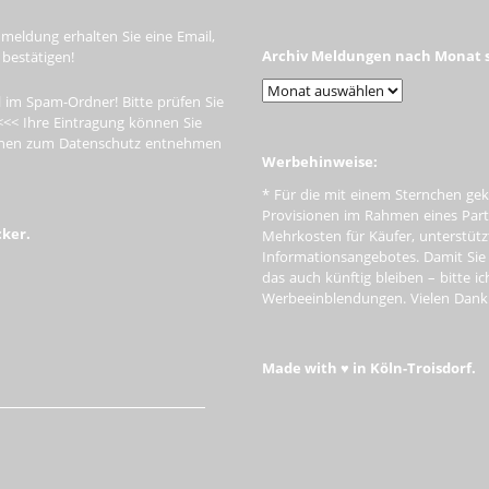
meldung erhalten Sie eine Email,
Archiv Meldungen nach Monat s
 bestätigen!
 im Spam-Ordner! Bitte prüfen Sie
<<< Ihre Eintragung können Sie
tionen zum Datenschutz entnehmen
Werbehinweise:
* Für die mit einem Sternchen gek
Provisionen im Rahmen eines Par
cker.
Mehrkosten für Käufer, unterstütz
Informationsangebotes. Damit Si
das auch künftig bleiben – bitte i
Werbeeinblendungen. Vielen Dank f
Made with ♥ in Köln-Troisdorf.