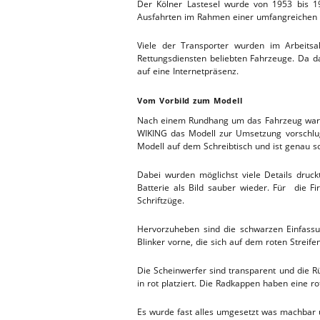
Der Kölner Lastesel wurde von 1953 bis 19
Ausfahrten im Rahmen einer umfangreichen 
Viele der Transporter wurden im Arbeitsa
Rettungsdiensten beliebten Fahrzeuge. Da da
auf eine Internetpräsenz.
Vom Vorbild zum Modell
Nach einem Rundhang um das Fahrzeug war de
WIKING das Modell zur Umsetzung vorschlug
Modell auf dem Schreibtisch und ist genau so
Dabei wurden möglichst viele Details druc
Batterie als Bild sauber wieder. Für die F
Schriftzüge.
Hervorzuheben sind die schwarzen Einfassu
Blinker vorne, die sich auf dem roten Streife
Die Scheinwerfer sind transparent und die R
in rot platziert. Die Radkappen haben eine 
Es wurde fast alles umgesetzt was machbar u