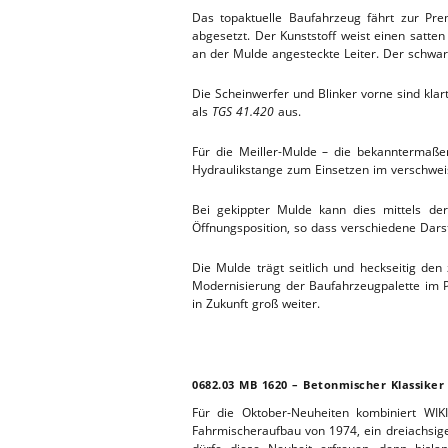
Das topaktuelle Baufahrzeug fährt zur Pre
abgesetzt. Der Kunststoff weist einen satte
an der Mulde angesteckte Leiter. Der schwar
Die Scheinwerfer und Blinker vorne sind klar
als
TGS 41.420
aus.
Für die Meiller-Mulde – die bekanntermaße
Hydraulikstange zum Einsetzen im verschweiss
Bei gekippter Mulde kann dies mittels der
Öffnungsposition, so dass verschiedene Dars
Die Mulde trägt seitlich und heckseitig den
Modernisierung der Baufahrzeugpalette im P
in Zukunft groß weiter.
0682.03 MB 1620 – Betonmischer Klassiker
Für die Oktober-Neuheiten kombiniert W
Fahrmischeraufbau von 1974, ein dreiachsig