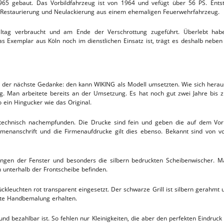
65 gebaut. Das Vorbildfahrzeug ist von 1964 und vefügt über 56 PS. Entsta
Restaurierung und Neulackierung aus einem ehemaligen Feuerwehrfahrzeug.
lltag verbraucht und am Ende der Verschrottung zugeführt. Überlebt ha
s Exemplar aus Köln noch im dienstlichen Einsatz ist, trägt es deshalb nebe
r nächste Gedanke: den kann WIKING als Modell umsetzten. Wie sich herausst
. Man arbeitete bereits an der Umsetzung. Es hat noch gut zwei Jahre bis 
 ein Hingucker wie das Original.
ktechnisch nachempfunden. Die Drucke sind fein und geben die auf dem Vo
irmenanschrift und die Firmenaufdrucke gilt dies ebenso. Bekannt sind von v
ngen der Fenster und besonders die silbern bedruckten Scheibenwischer. 
n unterhalb der Frontscheibe befinden.
ückleuchten rot transparent eingesetzt. Der schwarze Grill ist silbern gerahm
rote Handbemalung erhalten.
nd bezahlbar ist. So fehlen nur Kleinigkeiten, die aber den perfekten Eindruc