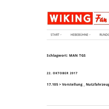
START
HEBEBÜHNE
RUND
STARTSEITE
HEBEBÜHNE 2026
Schlagwort:
MAN TGS
ARCHIV 2009-2014
HEBEBÜHNE 2025
SHOP _ Beta
HEBEBÜHNE 2024
SHOP-STA
22. OKTOBER 2017
NEUWAGE
HEBEBÜHNE 2023
17.105 > Vorstellung _ Nutzfahrze
GEBRAUC
HEBEBÜHNE 2022
KIESPLATZ
HEBEBÜHNE 2021