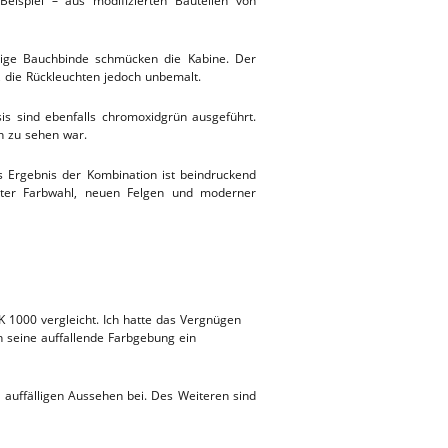
eispiel – aus modifizierten Bauteilen von
rbige Bauchbinde schmücken die Kabine. Der
t, die Rückleuchten jedoch unbemalt.
is sind ebenfalls chromoxidgrün ausgeführt.
n zu sehen war.
 Ergebnis der Kombination ist beindruckend
nnter Farbwahl, neuen Felgen und moderner
1000 vergleicht. Ich hatte das Vergnügen
h seine auffallende Farbgebung ein
 auffälligen Aussehen bei. Des Weiteren sind