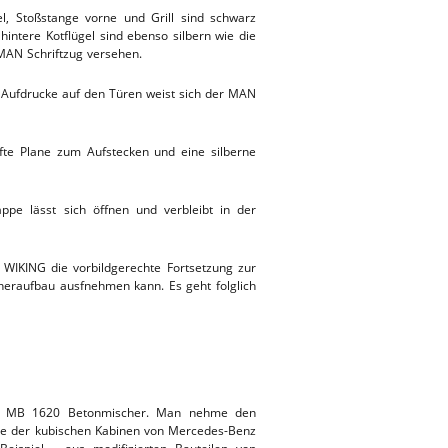
l, Stoßstange vorne und Grill sind schwarz
intere Kotflügel sind ebenso silbern wie die
 MAN Schriftzug versehen.
en Aufdrucke auf den Türen weist sich der MAN
fte Plane zum Aufstecken und eine silberne
ppe lässt sich öffnen und verbleibt in der
t WIKING die vorbildgerechte Fortsetzung zur
heraufbau ausfnehmen kann. Es geht folglich
dem MB 1620 Betonmischer. Man nehme den
nde der kubischen Kabinen von Mercedes-Benz