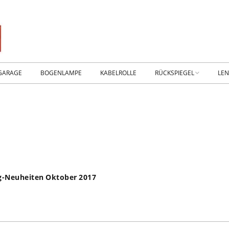
GARAGE
BOGENLAMPE
KABELROLLE
RÜCKSPIEGEL
LE
WIKING IM MUSEUM
IM
WtW History
KO
RTSEITE
TICKER-RÜCKSPIEGEL
WE
NHALLE
Fan.SHOP – ARCHIV
ug-Neuheiten Oktober 2017
HTWAGEN