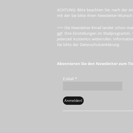
ACHTUNG: Bitte beachten Sie: nach der An
mit der Sie bitte Ihren Newsletter-Wunsch
>>> Die Newsletter-Email landet schon mal
ggf. Ihre Einstellungen im Mailprogramm. 
jederzeit kostenlos widerrufen. Informa
Sie bitte der Datenschutzerklärung.
Abonnieren Sie den Newsletter zum Ti
E-Mail
*