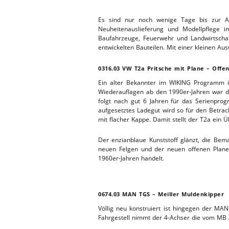
WERKSTA
HEBEBÜHNE 2020
Es sind nur noch wenige Tage bis zur Aus
Neuheitenauslieferung und Modellpflege i
Baufahrzeuge, Feuerwehr und Landwirtscha
ERSATZTEI
HEBEBÜHNE 2019
entwickelten Bauteilen. Mit einer kleinen Aus
HEBEBÜHNE 2018
0316.03 VW T2a Pritsche mit Plane – Offe
Ein alter Bekannter im WIKING Programm is
Wiederauflagen ab den 1990er-Jahren war d
folgt nach gut 6 Jahren für das Serienprog
aufgesetztes Ladegut wird so für den Betra
mit flacher Kappe. Damit stellt der T2a ei
Der enzianblaue Kunststoff glänzt, die Bem
neuen Felgen und der neuen offenen Plane
1960er-Jahren handelt.
0674.03 MAN TGS – Meiller Muldenkipper
Völlig neu konstruiert ist hingegen der M
Fahrgestell nimmt der 4-Achser die vom MB 