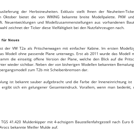
TTHOF
lieferung der Herbstneuheiten. Exklusiv stellt Ihnen der Neuheiten-Ticke
m Oktober bietet die von WIKING bekannte breite Modellpalette. PKW und
ft. Neuentwicklungen und Modellzusammenstellungen aus vorhandenen Baut
L-SERVICE
wahl zeichnet der Ticker diese Vielfältigkeit bei den Nutzfahrzeugen nach.
n für Neues
t der VW T2a als Pritschenwagen mit einfacher Kabine. Im ersten Modellz
as Modell ohne passende Plane unterwegs. Erst ab 2011 wurde das Modell m
ramm die einseitig offene Version der Plane, welche den Blick auf die Prit
chter wieder sichtbar. Neben der von bisherigen Modellen bekannten Bemalu
n Übergangsmodell zum T2b mit Scheibenbremsen dar.
alung ist bekannt sauber aufgebracht und die Farbe der Inneneinrichtung is
 ergibt sich ein gelungener Gesamteindruck. Vorallem, wenn man bedenkt, 
AN TGS 41.420 Muldenkipper mit 4-achsigem Baustellenfahrgestell nach Eur
Arocs bekannte Meiller Mulde auf.