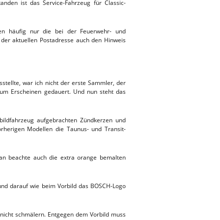
nden ist das Service-Fahrzeug für Classic-
ben häufig nur die bei der Feuerwehr- und
n der aktuellen Postadresse auch den Hinweis
ellte, war ich nicht der erste Sammler, der
zum Erscheinen gedauert. Und nun steht das
rbildfahrzeug aufgebrachten Zündkerzen und
orherigen Modellen die Taunus- und Transit-
Man beachte auch die extra orange bemalten
t und darauf wie beim Vorbild das BOSCH-Logo
k nicht schmälern. Entgegen dem Vorbild muss