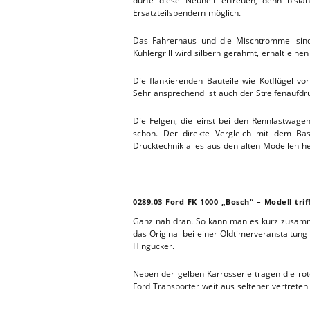
dürfe diese Neuheit erfreuen, denn bisla
Ersatzteilspendern möglich.
Das Fahrerhaus und die Mischtrommel sind 
Kühlergrill wird silbern gerahmt, erhält eine
Die flankierenden Bauteile wie Kotflügel v
Sehr ansprechend ist auch der Streifenaufdr
Die Felgen, die einst bei den Rennlastwag
schön. Der direkte Vergleich mit dem Bas
Drucktechnik alles aus den alten Modellen h
0289.03 Ford FK 1000 „Bosch“ – Modell trif
Ganz nah dran. So kann man es kurz zusamme
das Original bei einer Oldtimerveranstaltung
Hingucker.
N
eben der gelben Karrosserie tragen die rot
Ford Transporter weit aus seltener vertreten