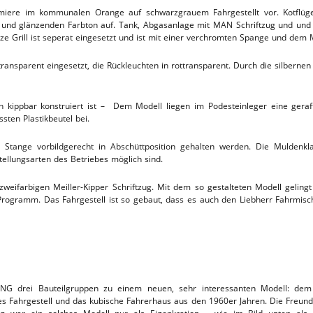
miere im kommunalen Orange auf schwarzgrauem Fahrgestellt vor. Kotflüge
n und glänzenden Farbton auf. Tank, Abgasanlage mit MAN Schriftzug und und h
ze Grill ist seperat eingesetzt und ist mit einer verchromten Spange und dem
transparent eingesetzt, die Rückleuchten in rottransparent. Durch die silbern
n kippbar konstruiert ist – Dem Modell liegen im Podesteinleger eine geraf
ten Plastikbeutel bei.
 Stange vorbildgerecht in Abschüttposition gehalten werden. Die Muldenkla
tellungsarten des Betriebes möglich sind.
 zweifarbigen Meiller-Kipper Schriftzug. Mit dem so gestalteten Modell geling
rogramm. Das Fahrgestell ist so gebaut, dass es auch den Liebherr Fahrmisc
IKING drei Bauteilgruppen zu einem neuen, sehr interessanten Modell: 
es Fahrgestell und das kubische Fahrerhaus aus den 1960er Jahren. Die Freu