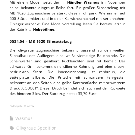
Mit einem Modell setzt der →
Händler Wasmus
im November
seine bekannte olivgraue Reihe fort. Ein großer Silosattelzug mit
MB 1620 Zugmaschine verstärkt diesen Fuhrpark. Wie immer auf
500 Stück limitiert und in einer Klarsichtschachtel mit seriennahem
Einleger verpackt. Eine Modellvorstellung lesen Sie bereits jetzt in
der Rubrik →
Hebebühne
.
0534.54 – MB 1620 Silosattelzug
Die olivgraue Zugmaschine bekommt passend zu den weißen
Siloaufbau des Aufliegers eine weiße vierseitige Bauchbinde. Die
Scheinwerfer sind gesilbert, Rückleuchten sind rot bemalt. Der
schwarze Grill bekommt eine silberne Rahmung und eine silbern
bedruckten Stern. Die Inneneinrichtung ist rehbraun, die
Sattelplatte silbern. Die Pritsche mit schwarzem Fahrgestell
bekommt an den Seiten eine gelbe Kontrastfläche mit schwarzem
Druck „COBOLT“. Dieser Druck befindet sich auch auf der Rückseite
des hinteren Silos. Der Sattelzug kostet 35,70 Euro.
Bilderquelle: © Archiv
Wasmus
Olivgraue Spedition