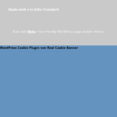
Made with ♥ in Köln-Troisdorf.
Built with
Make
. Your friendly WordPress page builder theme.
WordPress Cookie Plugin von Real Cookie Banner