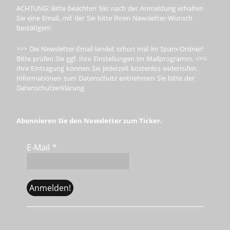
ACHTUNG: Bitte beachten Sie: nach der Anmeldung erhalten
Sie eine Email, mit der Sie bitte Ihren Newsletter-Wunsch
bestätigen!
>>> Die Newsletter-Email landet schon mal im Spam-Ordner!
Bitte prüfen Sie ggf. Ihre Einstellungen im Mailprogramm. <<<
Ihre Eintragung können Sie jederzeit kostenlos widerrufen.
Informationen zum Datenschutz entnehmen Sie bitte der
Datenschutzerklärung.
Abonnieren Sie den Newsletter zum Ticker.
E-Mail
*