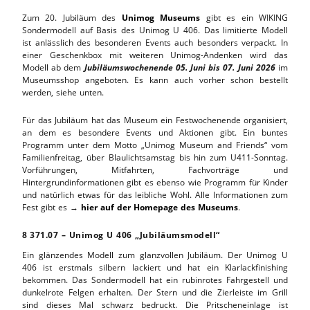
Zum 20. Jubiläum des
Unimog Museums
gibt es ein WIKING
Sondermodell auf Basis des Unimog U 406. Das limitierte Modell
ist anlässlich des besonderen Events auch besonders verpackt. In
einer Geschenkbox mit weiteren Unimog-Andenken wird das
Modell ab dem
Jubiläumswochenende 05. Juni bis 07. Juni 2026
im
Museumsshop angeboten. Es kann auch vorher schon bestellt
werden, siehe unten.
Für das Jubiläum hat das Museum ein Festwochenende organisiert,
an dem es besondere Events und Aktionen gibt. Ein buntes
Programm unter dem Motto „Unimog Museum and Friends“ vom
Familienfreitag, über Blaulichtsamstag bis hin zum U411-Sonntag.
Vorführungen, Mitfahrten, Fachvorträge und
Hintergrundinformationen gibt es ebenso wie Programm für Kinder
und natürlich etwas für das leibliche Wohl. Alle Informationen zum
Fest gibt es →
hier auf der Homepage des Museums
.
8
.
371.07 – Unimog U 406 „Jubiläumsmodell“
Ein glänzendes Modell zum glanzvollen Jubiläum. Der Unimog U
406 ist erstmals silbern lackiert und hat ein Klarlackfinishing
bekommen. Das Sondermodell hat ein rubinrotes Fahrgestell und
dunkelrote Felgen erhalten. Der Stern und die Zierleiste im Grill
sind dieses Mal schwarz bedruckt. Die Pritscheneinlage ist