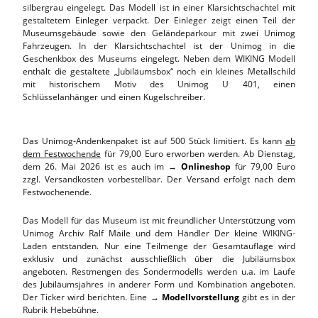
silbergrau eingelegt. Das Modell ist in einer Klarsichtschachtel mit
gestaltetem Einleger verpackt. Der Einleger zeigt einen Teil der
Museumsgebäude sowie den Geländeparkour mit zwei Unimog
Fahrzeugen. In der Klarsichtschachtel ist der Unimog in die
Geschenkbox des Museums eingelegt. Neben dem WIKING Modell
enthält die gestaltete „Jubiläumsbox“ noch ein kleines Metallschild
mit historischem Motiv des Unimog U 401, einen
Schlüsselanhänger und einen Kugelschreiber.
Das Unimog-Andenkenpaket ist auf 500 Stück limitiert. Es kann
ab
dem Festwochende
für 79,00 Euro erworben werden. Ab Dienstag,
dem 26. Mai 2026 ist es auch im →
Onlineshop
für 79,00 Euro
zzgl. Versandkosten vorbestellbar. Der Versand erfolgt nach dem
Festwochenende.
Das Modell für das Museum ist mit freundlicher Unterstützung vom
Unimog Archiv Ralf Maile und dem Händler Der kleine WIKING-
Laden entstanden. Nur eine Teilmenge der Gesamtauflage wird
exklusiv und zunächst ausschließlich über die Jubiläumsbox
angeboten. Restmengen des Sondermodells werden u.a. im Laufe
des Jubiläumsjahres in anderer Form und Kombination angeboten.
Der Ticker wird berichten. Eine →
Modellvorstellung
gibt es in der
Rubrik Hebebühne.