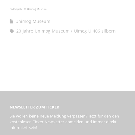
Bilderquelle: © Unimog Museum
Unimog Museum
20 Jahre Unimog Museum
Uimog U 406 silbern
NEWSLETTER ZUM TICKER
Sie wollen keine neue Meldung verpassen? Jetzt für den den
kostenlosen Ticker-Newsletter anmelden und immer direkt
informiert sein!