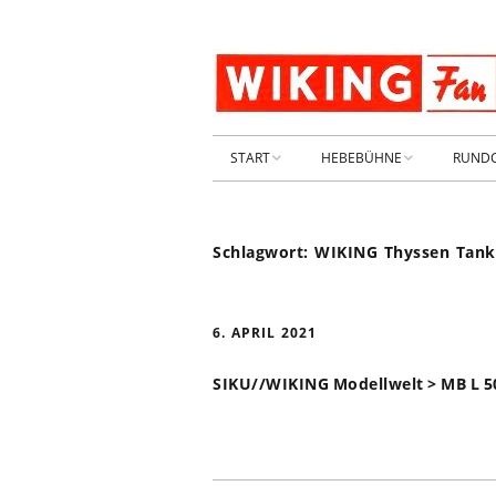
START
HEBEBÜHNE
RUND
STARTSEITE
HEBEBÜHNE 2026
Schlagwort:
WIKING Thyssen Tank
ARCHIV 2009-2014
HEBEBÜHNE 2025
SHOP _ Beta
HEBEBÜHNE 2024
SHOP-STA
6. APRIL 2021
NEUWAGE
HEBEBÜHNE 2023
SIKU//WIKING Modellwelt > MB L 50
GEBRAUC
HEBEBÜHNE 2022
KIESPLATZ
HEBEBÜHNE 2021