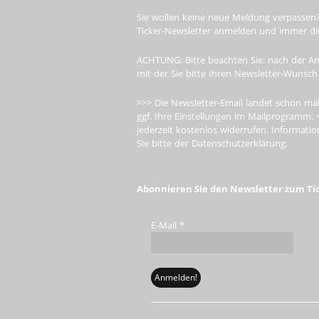
Sie wollen keine neue Meldung verpassen?
Ticker-Newsletter anmelden und immer dire
ACHTUNG: Bitte beachten Sie: nach der An
mit der Sie bitte Ihren Newsletter-Wunsch
>>> Die Newsletter-Email landet schon mal
ggf. Ihre Einstellungen im Mailprogramm. 
jederzeit kostenlos widerrufen. Informa
Sie bitte der Datenschutzerklärung.
Abonnieren Sie den Newsletter zum Ti
E-Mail
*