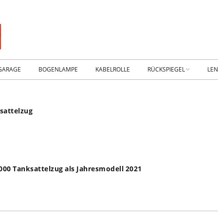
GARAGE
BOGENLAMPE
KABELROLLE
RÜCKSPIEGEL
LE
WIKING IM MUSEUM
IM
sattelzug
WtW History
KO
RTSEITE
TICKER-RÜCKSPIEGEL
WE
NHALLE
Fan.SHOP – ARCHIV
00 Tanksattelzug als Jahresmodell 2021
HTWAGEN