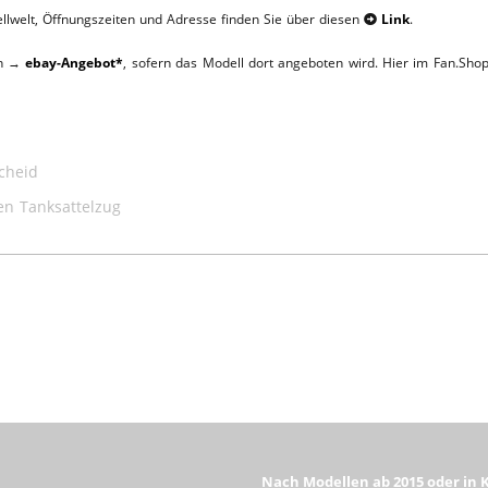
llwelt, Öffnungszeiten und Adresse finden Sie über diesen
Link
.

ein →
ebay-Angebot*
, sofern das Modell dort angeboten wird. Hier im Fan.Sho
cheid
n Tanksattelzug
Nach Modellen ab 2015 oder in 