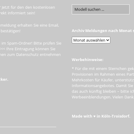
 Jetzt für den den kostenlosen
kt informiert sein!
meldung erhalten Sie eine Email,
Archiv Meldungen nach Monat s
 bestätigen!
 im Spam-Ordner! Bitte prüfen Sie
<<< Ihre Eintragung können Sie
tionen zum Datenschutz entnehmen
Werbehinweise:
* Für die mit einem Sternchen gek
Provisionen im Rahmen eines Par
cker.
Mehrkosten für Käufer, unterstütz
Informationsangebotes. Damit Si
das auch künftig bleiben – bitte i
Werbeeinblendungen. Vielen Dank f
Made with ♥ in Köln-Troisdorf.