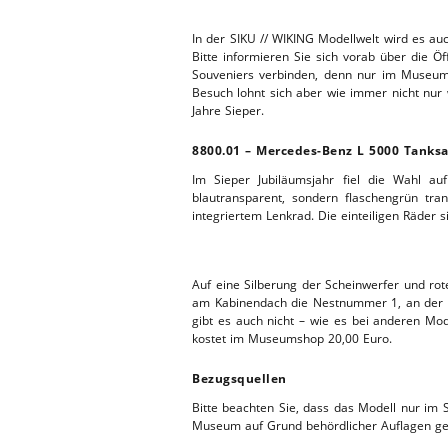
WERKSTA
HEBEBÜHNE 2020
In der SIKU // WIKING Modellwelt wird es a
Bitte informieren Sie sich vorab über die 
Souveniers verbinden, denn nur im Museum 
ERSATZTEI
HEBEBÜHNE 2019
Besuch lohnt sich aber wie immer nicht nur
Jahre Sieper.
HEBEBÜHNE 2018
8800.01 – Mercedes-Benz L 5000
Tanksa
Im Sieper Jubiläumsjahr fiel die Wahl a
blautransparent, sondern flaschengrün tra
integriertem Lenkrad. Die einteiligen Räder s
Nestnummern
Auf eine Silberung der Scheinwerfer und rot
am Kabinendach die Nestnummer 1, an der H
gibt es auch nicht – wie es bei anderen Mod
kostet im Museumshop 20,00 Euro.
Bezugsquellen
Bitte beachten Sie, dass das Modell nur im
Museum auf Grund behördlicher Auflagen ges