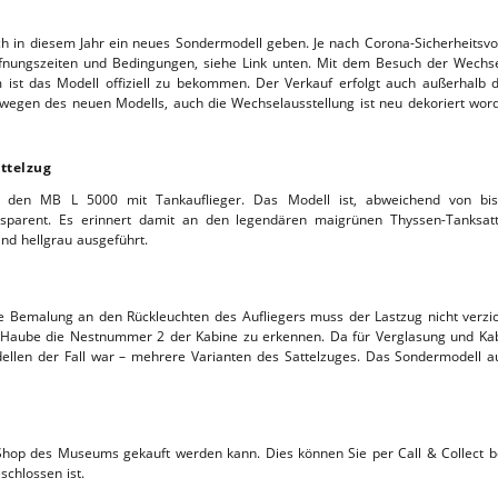
TTHOF
uch in diesem Jahr ein neues Sondermodell geben. Je nach Corona-Sicherheitsv
Öffnungszeiten und Bedingungen, siehe Link unten. Mit dem Besuch der Wech
ist das Modell offiziell zu bekommen. Der Verkauf erfolgt auch außerhalb d
L-SERVICE
 wegen des neuen Modells, auch die Wechselausstellung ist neu dekoriert wor
ttelzug
uf den MB L 5000 mit Tankauflieger. Das Modell ist, abweichend von bi
nsparent. Es erinnert damit an den legendären maigrünen Thyssen-Tanksatt
ind hellgrau ausgeführt.
e Bemalung an den Rückleuchten des Aufliegers muss der Lastzug nicht verzic
aube die Nestnummer 2 der Kabine zu erkennen. Da für Verglasung und Kabine
ellen der Fall war – mehrere Varianten des Sattelzuges. Das Sondermodell aus
 Shop des Museums gekauft werden kann. Dies können Sie per Call & Collect b
chlossen ist.