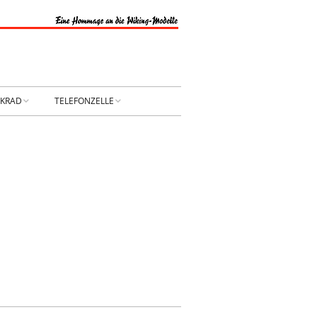
NKRAD
TELEFONZELLE
PRESSUM
DATENSCHUTZ
NTAKT
Privatsphäre-
Einstellungen ändern
RBUNG
Historie der Privatsphäre-
Einstellungen
Einwilligungen widerrufen
KONTAKT