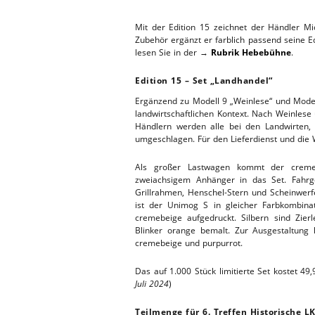
WERKSTA
HEBEBÜHNE 2020
Mit der Edition 15 zeichnet der Händler M
Zubehör ergänzt er farblich passend seine E
lesen Sie in der →
Rubrik Hebebühne
.
ERSATZTEI
HEBEBÜHNE 2019
Edition 15 – Set „Landhandel“
HEBEBÜHNE 2018
Ergänzend zu Modell 9 „Weinlese“ und Modell
landwirtschaftlichen Kontext. Nach Weinles
Händlern werden alle bei den Landwirten,
umgeschlagen. Für den Lieferdienst und die
Als großer Lastwagen kommt der creme
zweiachsigem Anhänger in das Set. Fahrges
Grillrahmen, Henschel-Stern und Scheinwerfe
ist der Unimog S in gleicher Farbkombina
cremebeige aufgedruckt. Silbern sind Zier
Blinker orange bemalt. Zur Ausgestaltung 
cremebeige und purpurrot.
Das auf 1.000 Stück limitierte Set kostet 4
Juli 2024
)
Teilmenge für 6. Treffen Historische 