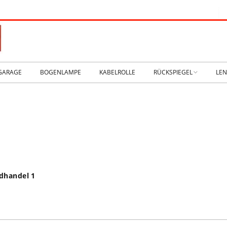
GARAGE
BOGENLAMPE
KABELROLLE
RÜCKSPIEGEL
LE
WIKING IM MUSEUM
IM
WtW History
KO
RTSEITE
TICKER-RÜCKSPIEGEL
WE
NHALLE
Fan.SHOP – ARCHIV
dhandel 1
HTWAGEN