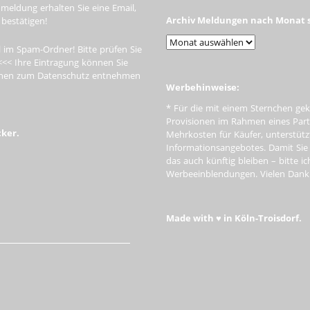
meldung erhalten Sie eine Email,
Archiv Meldungen nach Monat s
 bestätigen!
 im Spam-Ordner! Bitte prüfen Sie
<<< Ihre Eintragung können Sie
tionen zum Datenschutz entnehmen
Werbehinweise:
* Für die mit einem Sternchen gek
Provisionen im Rahmen eines Par
cker.
Mehrkosten für Käufer, unterstütz
Informationsangebotes. Damit Si
das auch künftig bleiben – bitte i
Werbeeinblendungen. Vielen Dank f
Made with ♥ in Köln-Troisdorf.