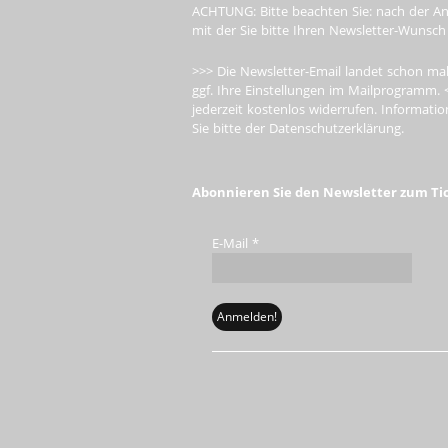
ACHTUNG: Bitte beachten Sie: nach der An
mit der Sie bitte Ihren Newsletter-Wunsch
>>> Die Newsletter-Email landet schon mal
ggf. Ihre Einstellungen im Mailprogramm. 
jederzeit kostenlos widerrufen. Informa
Sie bitte der Datenschutzerklärung.
Abonnieren Sie den Newsletter zum Ti
E-Mail
*