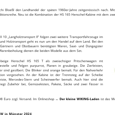
TTHOF
ichi Bloeßl den Landhandel der späten 1960er-Jahre zeitgenössisch nach. 
ditionsreihe. Neu ist die Kombination der HS 165 Henschel-Kabine mit dem zwei
L-SERVICE
 10 „Langholztransport II“ folgen zwei weitere Transportfahrzeuge im
e und Holztransport geht es nun um den Handel auf dem Land. Bei den
 Gärtnern und Obstbauern benötigten Waren, Saat- und Düngegüter
 Warenbeiholung dienen die beiden Modelle aus dem Set.
beige Henschel HS 165 T als zweiachsiger Pritschenwagen mt
telle und Felgen purpurrot, Planen in graubeige. Die Zierleisten,
r sind gesilbert. Die Blinker sind orange bemalt. Für den Nahverkehr
tion vorgesehen. An der Kabine ist der Trennsteg auf der Scheibe
leiste, Mercedes-Stern und Scheinwerfer bemalt. Auch hier sind die
liegt Zubehör bei, Gemüsekisten, Pakete, Säcke und zwei Fässer in
9,98 Euro zzgl. Versand. Im Onlineshop →
Der kleine WIKING-Laden
ist das Mo
LKW in Münster 2024