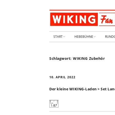
START
HEBEBÜHNE
RUND
STARTSEITE
HEBEBÜHNE 2026
Schlagwort:
WIKING Zubehör
ARCHIV 2009-2014
HEBEBÜHNE 2025
SHOP _ Beta
HEBEBÜHNE 2024
SHOP-STA
10. APRIL 2022
NEUWAGE
HEBEBÜHNE 2023
Der kleine WIKING-Laden > Set Lan
GEBRAUC
HEBEBÜHNE 2022
KIESPLATZ
HEBEBÜHNE 2021