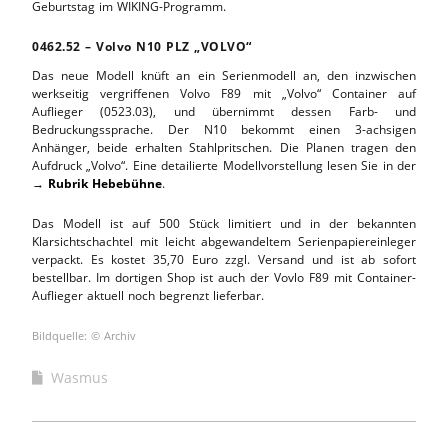
Geburtstag im WIKING-Programm.
0462.52 – Volvo N10 PLZ „VOLVO“
Das neue Modell knüft an ein Serienmodell an, den inzwischen
werkseitig vergriffenen Volvo F89 mit „Volvo“ Container auf
Auflieger (0523.03), und übernimmt dessen Farb- und
Bedruckungssprache. Der N10 bekommt einen 3-achsigen
Anhänger, beide erhalten Stahlpritschen. Die Planen tragen den
Aufdruck „Volvo“. Eine detailierte Modellvorstellung lesen Sie in der
→
Rubrik Hebebühne
.
Das Modell ist auf 500 Stück limitiert und in der bekannten
Klarsichtschachtel mit leicht abgewandeltem Serienpapiereinleger
verpackt. Es kostet 35,70 Euro zzgl. Versand und ist ab sofort
bestellbar. Im dortigen Shop ist auch der Vovlo F89 mit Container-
Auflieger aktuell noch begrenzt lieferbar.
Bildquelle: © Archiv
Wasmus