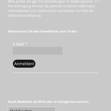
Bitte prüfen Sie ggf. Ihre Einstellungen im Mailprogramm. <<<
Ihre Eintragung können Sie jederzeit kostenlos widerrufen.
Informationen zum Datenschutz entnehmen Sie bitte der
Datenschutzerklärung.
Abonnieren Sie den Newsletter zum Ticker.
E-Mail
*
Nach Modellen ab 2015 oder in Kategorien suchen: