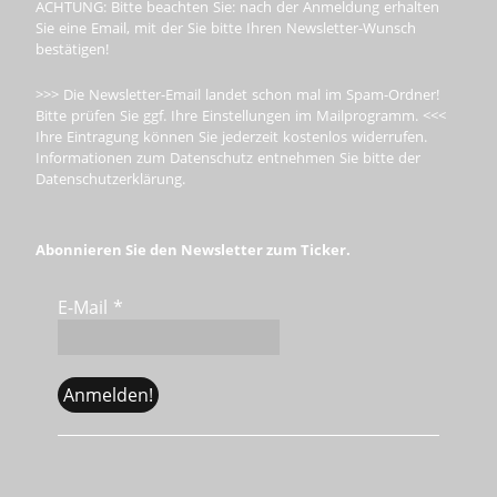
ACHTUNG: Bitte beachten Sie: nach der Anmeldung erhalten
Sie eine Email, mit der Sie bitte Ihren Newsletter-Wunsch
bestätigen!
>>> Die Newsletter-Email landet schon mal im Spam-Ordner!
Bitte prüfen Sie ggf. Ihre Einstellungen im Mailprogramm. <<<
Ihre Eintragung können Sie jederzeit kostenlos widerrufen.
Informationen zum Datenschutz entnehmen Sie bitte der
Datenschutzerklärung.
Abonnieren Sie den Newsletter zum Ticker.
E-Mail
*