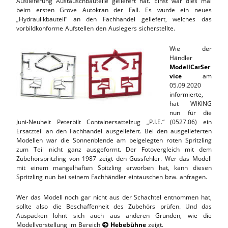
Auslieferung Austauschbauteile geliefert hat. Einst war dies mal
beim ersten Grove Autokran der Fall. Es wurde ein neues
„Hydraulikbauteil“ an den Fachhandel geliefert, welches das
vorbildkonforme Aufstellen den Auslegers sicherstellte.
Wie der
Händler
ModellCarSer
vice
am
05.09.2020
informierte,
hat WIKING
nun für die
Juni-Neuheit Peterbilt Containersattelzug „P.I.E.“ (0527.06) ein
Ersatzteil an den Fachhandel ausgeliefert. Bei den ausgelieferten
Modellen war die Sonnenblende am beigelegten roten Spritzling
zum Teil nicht ganz ausgeformt. Der Fotovergleich mit dem
Zubehörspritzling von 1987 zeigt den Gussfehler. Wer das Modell
mit einem mangelhaften Spitzling erworben hat, kann diesen
Spritzling nun bei seinem Fachhändler eintauschen bzw. anfragen.
Wer das Modell noch gar nicht aus der Schachtel entnommen hat,
sollte also die Beschaffenheit des Zubehörs prüfen. Und das
Auspacken lohnt sich auch aus anderen Gründen, wie die
Modellvorstellung im Bereich
Hebebühne
zeigt.
