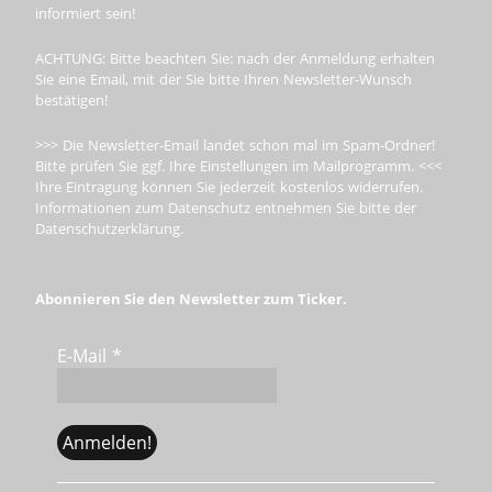
informiert sein!
ACHTUNG: Bitte beachten Sie: nach der Anmeldung erhalten
Sie eine Email, mit der Sie bitte Ihren Newsletter-Wunsch
bestätigen!
>>> Die Newsletter-Email landet schon mal im Spam-Ordner!
Bitte prüfen Sie ggf. Ihre Einstellungen im Mailprogramm. <<<
Ihre Eintragung können Sie jederzeit kostenlos widerrufen.
Informationen zum Datenschutz entnehmen Sie bitte der
Datenschutzerklärung.
Abonnieren Sie den Newsletter zum Ticker.
E-Mail
*