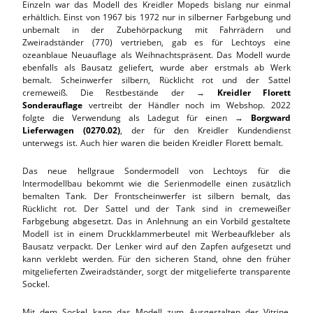
Einzeln war das Modell des Kreidler Mopeds bislang nur einmal
erhältlich. Einst von 1967 bis 1972 nur in silberner Farbgebung und
unbemalt in der Zubehörpackung mit Fahrrädern und
Zweiradständer (770) vertrieben, gab es für Lechtoys eine
ozeanblaue Neuauflage als Weihnachtspräsent. Das Modell wurde
ebenfalls als Bausatz geliefert, wurde aber erstmals ab Werk
bemalt. Scheinwerfer silbern, Rücklicht rot und der Sattel
cremeweiß. Die Restbestände der →
Kreidler Florett
Sonderauflage
vertreibt der Händler noch im Webshop. 2022
folgte die Verwendung als Ladegut für einen →
Borgward
Lieferwagen (0270.02)
, der für den Kreidler Kundendienst
unterwegs ist. Auch hier waren die beiden Kreidler Florett bemalt.
Das neue hellgraue Sondermodell von Lechtoys für die
Intermodellbau bekommt wie die Serienmodelle einen zusätzlich
bemalten Tank. Der Frontscheinwerfer ist silbern bemalt, das
Rücklicht rot. Der Sattel und der Tank sind in cremeweißer
Farbgebung abgesetzt. Das in Anlehnung an ein Vorbild gestaltete
Modell ist in einem Druckklammerbeutel mit Werbeaufkleber als
Bausatz verpackt. Der Lenker wird auf den Zapfen aufgesetzt und
kann verklebt werden. Für den sicheren Stand, ohne den früher
mitgelieferten Zweiradständer, sorgt der mitgelieferte transparente
Sockel.
Mit dem Sockel kann das Modell zum Ausgestalten der Vitrine,