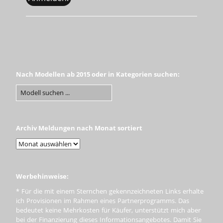
Nach Modellen ab 2015 oder in Kategorien suchen:
Archiv Meldungen nach Monat sortiert
Werbehinweise:
* Für die mit einem Sternchen gekennzeichneten Links erhalte
ich Provisionen im Rahmen eines Partnerprogramms. Das
bedeutet keine Mehrkosten für Käufer, unterstützt mich aber
bei der Finanzierung dieses Informationsangebotes. Damit Sie