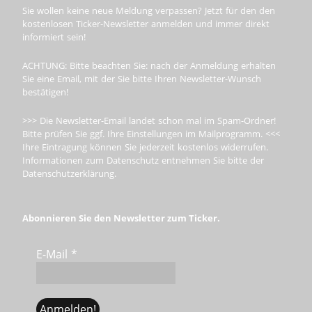
Sie wollen keine neue Meldung verpassen? Jetzt für den den
kostenlosen Ticker-Newsletter anmelden und immer direkt
informiert sein!
ACHTUNG: Bitte beachten Sie: nach der Anmeldung erhalten
Sie eine Email, mit der Sie bitte Ihren Newsletter-Wunsch
bestätigen!
>>> Die Newsletter-Email landet schon mal im Spam-Ordner!
Bitte prüfen Sie ggf. Ihre Einstellungen im Mailprogramm. <<<
Ihre Eintragung können Sie jederzeit kostenlos widerrufen.
Informationen zum Datenschutz entnehmen Sie bitte der
Datenschutzerklärung.
Abonnieren Sie den Newsletter zum Ticker.
E-Mail
*