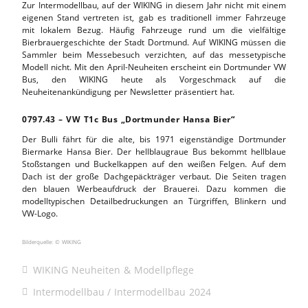
Zur Intermodellbau, auf der WIKING in diesem Jahr nicht mit einem
eigenen Stand vertreten ist, gab es traditionell immer Fahrzeuge
mit lokalem Bezug. Häufig Fahrzeuge rund um die vielfältige
Bierbrauergeschichte der Stadt Dortmund. Auf WIKING müssen die
Sammler beim Messebesuch verzichten, auf das messetypische
Modell nicht. Mit den April-Neuheiten erscheint ein Dortmunder VW
Bus, den WIKING heute als Vorgeschmack auf die
Neuheitenankündigung per Newsletter präsentiert hat.
0797.43 – VW T1c Bus „Dortmunder Hansa Bier“
Der Bulli fährt für die alte, bis 1971 eigenständige Dortmunder
Biermarke Hansa Bier. Der hellblaugraue Bus bekommt hellblaue
Stoßstangen und Buckelkappen auf den weißen Felgen. Auf dem
Dach ist der große Dachgepäckträger verbaut. Die Seiten tragen
den blauen Werbeaufdruck der Brauerei. Dazu kommen die
modelltypischen Detailbedruckungen an Türgriffen, Blinkern und
VW-Logo.
Bilderquelle: © WIKING
WIKING Neuheiten & Modellpflege
Intermodellbau
Intermodellbau 2024