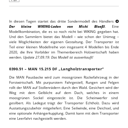
In diesen Tagen startet das dritte Sondermodell des Händlers

Der kleine WIKING-Laden von Michi Bloeßl
. Eine
Modellkombination, die es so noch nicht bei WIKING gegeben hat.
Und den Sammlern bietet das Modell – wie schon der Unimog –
viele Möglichkeiten der eigenen Gestaltung. Der Transporter ist
Teil einer kleinen Modellreihe von insgesamt 4 Modellen bis Ende
2020, die Ihre Vorbilder im Themenbereich Holzwirtschaft haben
werden.
Update 27.09.19: Das Modell ist ausverkauft!
0390.51 – MAN 15.215 DF „Langholztransporter“
Die MAN Pausbacke wird zum moosgrünen Rückefahrzeug in der
Forstwirtschaft. Mit purpurotem Fahrgestell, Rungen und Felgen
rollt der MAN auf Stollenrädern durch den Wald. Gesichert wird der
Weg mit dem Gelblicht auf dem Dach, welches in einem
moosgrünen Sockel eingesteckt ist. Die Scheinwerfer sind
gesilbert. Als Ladegut trägt der Transporter Echtholz. Dazu wird
Austattungszubehör mitgeliefert. Eine Seilwinde, eine Deichsel, und
eine optionale Anhängerkupplung. Damit kann mit dem Transporter
eine Leerfahrt nachgestellt werden.