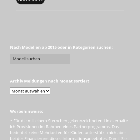
Nach Modellen ab 2015 oder in Kategorien suchen:
Archiv Meldungen nach Monat sortiert
Werbehinweise:
* Für die mit einem Sternchen gekennzeichneten Links erhalte
ich Provisionen im Rahmen eines Partnerprogramms. Das
bedeutet keine Mehrkosten für Käufer, unterstützt mich aber
bei der Finanzierung dieses Informationsangebotes. Damit Sie