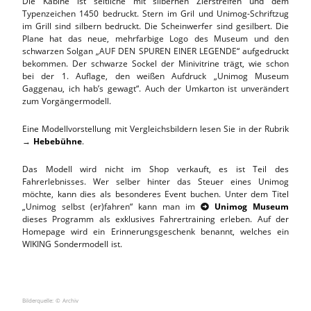
Die Kabine ist seitliche mit silbernen Zierstreifen und dem
Typenzeichen 1450 bedruckt. Stern im Gril und Unimog-Schriftzug
im Grill sind silbern bedruckt. Die Scheinwerfer sind gesilbert. Die
Plane hat das neue, mehrfarbige Logo des Museum und den
schwarzen Solgan „AUF DEN SPUREN EINER LEGENDE“ aufgedruckt
bekommen. Der schwarze Sockel der Minivitrine trägt, wie schon
bei der 1. Auflage, den weißen Aufdruck „Unimog Museum
Gaggenau, ich hab’s gewagt“. Auch der Umkarton ist unverändert
zum Vorgängermodell.
Eine Modellvorstellung mit Vergleichsbildern lesen Sie in der Rubrik
→
Hebebühne
.
Das Modell wird nicht im Shop verkauft, es ist Teil des
Fahrerlebnisses. Wer selber hinter das Steuer eines Unimog
möchte, kann dies als besonderes Event buchen. Unter dem Titel
„Unimog selbst (er)fahren“ kann man im
Unimog Museum

dieses Programm als exklusives Fahrertraining erleben. Auf der
Homepage wird ein Erinnerungsgeschenk benannt, welches ein
WIKING Sondermodell ist.
Bilderquelle: © Archiv