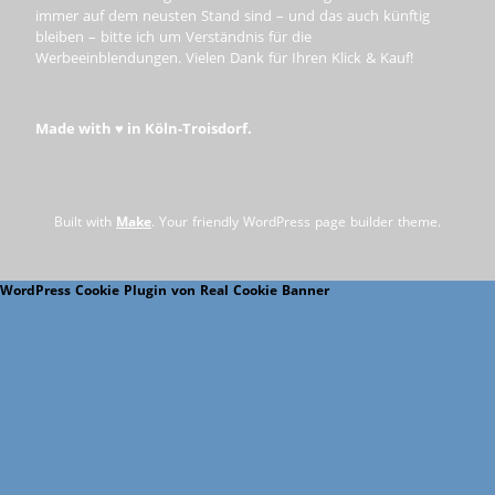
immer auf dem neusten Stand sind – und das auch künftig
bleiben – bitte ich um Verständnis für die
Werbeeinblendungen. Vielen Dank für Ihren Klick & Kauf!
Made with ♥ in Köln-Troisdorf.
Built with
Make
. Your friendly WordPress page builder theme.
WordPress Cookie Plugin von Real Cookie Banner