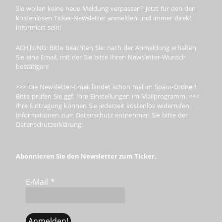
Sie wollen keine neue Meldung verpassen? Jetzt für den den
kostenlosen Ticker-Newsletter anmelden und immer direkt
informiert sein!
ACHTUNG: Bitte beachten Sie: nach der Anmeldung erhalten
Sie eine Email, mit der Sie bitte Ihren Newsletter-Wunsch
bestätigen!
>>> Die Newsletter-Email landet schon mal im Spam-Ordner!
Bitte prüfen Sie ggf. Ihre Einstellungen im Mailprogramm. <<<
Ihre Eintragung können Sie jederzeit kostenlos widerrufen.
Informationen zum Datenschutz entnehmen Sie bitte der
Datenschutzerklärung.
Abonnieren Sie den Newsletter zum Ticker.
E-Mail
*