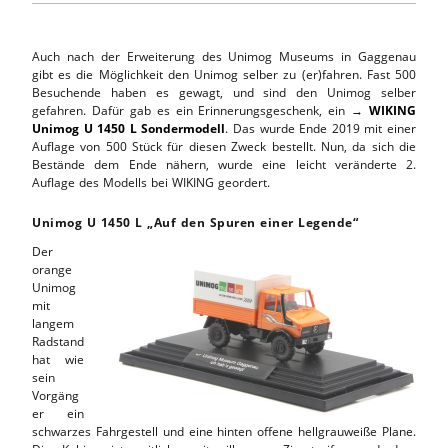
Auch nach der Erweiterung des Unimog Museums in Gaggenau
gibt es die Möglichkeit den Unimog selber zu (er)fahren. Fast 500
Besuchende haben es gewagt, und sind den Unimog selber
gefahren. Dafür gab es ein Erinnerungsgeschenk, ein →
WIKING
Unimog U 1450 L Sondermodell
. Das wurde Ende 2019 mit einer
Auflage von 500 Stück für diesen Zweck bestellt. Nun, da sich die
Bestände dem Ende nähern, wurde eine leicht veränderte 2.
Auflage des Modells bei WIKING geordert.
Unimog U 1450 L „Auf den Spuren einer Legende“
Der
orange
Unimog
mit
langem
Radstand
hat wie
sein
Vorgäng
er ein
schwarzes Fahrgestell und eine hinten offene hellgrauweiße Plane.