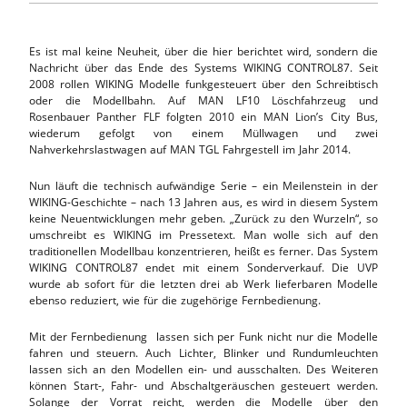
Es ist mal keine Neuheit, über die hier berichtet wird, sondern die
Nachricht über das Ende des Systems WIKING CONTROL87. Seit
2008 rollen WIKING Modelle funkgesteuert über den Schreibtisch
oder die Modellbahn. Auf MAN LF10 Löschfahrzeug und
Rosenbauer Panther FLF folgten 2010 ein MAN Lion’s City Bus,
wiederum gefolgt von einem Müllwagen und zwei
Nahverkehrslastwagen auf MAN TGL Fahrgestell im Jahr 2014.
Nun läuft die technisch aufwändige Serie – ein Meilenstein in der
WIKING-Geschichte – nach 13 Jahren aus, es wird in diesem System
keine Neuentwicklungen mehr geben. „Zurück zu den Wurzeln“, so
umschreibt es WIKING im Pressetext. Man wolle sich auf den
traditionellen Modellbau konzentrieren, heißt es ferner. Das System
WIKING CONTROL87 endet mit einem Sonderverkauf. Die UVP
wurde ab sofort für die letzten drei ab Werk lieferbaren Modelle
ebenso reduziert, wie für die zugehörige Fernbedienung.
Mit der Fernbedienung lassen sich per Funk nicht nur die Modelle
fahren und steuern. Auch Lichter, Blinker und Rundumleuchten
lassen sich an den Modellen ein- und ausschalten. Des Weiteren
können Start-, Fahr- und Abschaltgeräuschen gesteuert werden.
Solange der Vorrat reicht, werden die Modelle über den