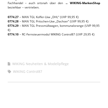
Fachhandel – auch ortsnah über den
→ WIKING-MarkenShop
beziehbar – vertrieben.
0774.27
– MAN TGL Koffer-Lkw „DHL“ (UVP 99,95 €)
0774.28
– MAN TGL Pritschen-Lkw „Dachser“ (UVP 99,95 €)
0774.29
– MAN TGL Pressmüllwagen, kommunalorange (UVP 99,95
€)
0774.10
– RC-Fernsteuermodul WIKING Control87 (UVP 29,95 €)
WIKING Neuheiten & Modellpflege
WIKING Control87