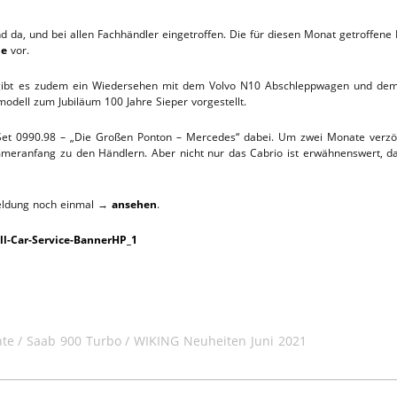
TTHOF
da, und bei allen Fachhändler eingetroffen. Die für diesen Monat getroffene 
ne
vor.
L-SERVICE
ibt es zudem ein Wiedersehen mit dem Volvo N10 Abschleppwagen und dem 
odell zum Jubiläum 100 Jahre Sieper vorgestellt.
 Set 0990.98 – „Die Großen Ponton – Mercedes“ dabei. Um zwei Monate ver
meranfang zu den Händlern. Aber nicht nur das Cabrio ist erwähnenswert, das
 Meldung noch einmal →
ansehen
.
hte
Saab 900 Turbo
WIKING Neuheiten Juni 2021