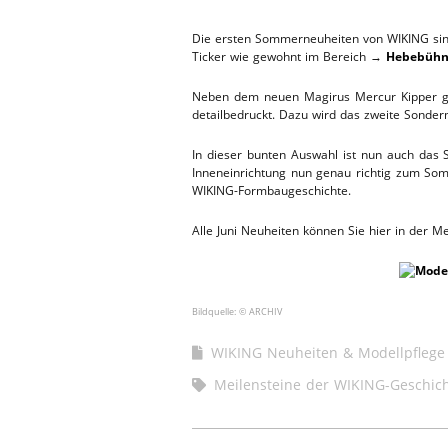
WERKSTA
HEBEBÜHNE 2020
Die ersten Sommerneuheiten von WIKING sind 
Ticker wie gewohnt im Bereich →
Hebebüh
ERSATZTEI
HEBEBÜHNE 2019
Neben dem neuen Magirus Mercur Kipper g
detailbedruckt. Dazu wird das zweite Sonderm
HEBEBÜHNE 2018
In dieser bunten Auswahl ist nun auch das
Inneneinrichtung nun genau richtig zum Som
WIKING-Formbaugeschichte.
Alle Juni Neuheiten können Sie hier in der
Bildquelle: © ARCHIV
WIKING Neuheiten & Modellpflege
Meilensteine der WIKING-Geschic