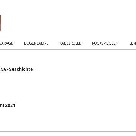
GARAGE
BOGENLAMPE
KABELROLLE
RÜCKSPIEGEL
LE
WIKING IM MUSEUM
IM
ING-Geschichte
WtW History
KO
RTSEITE
TICKER-RÜCKSPIEGEL
WE
NHALLE
Fan.SHOP – ARCHIV
ni 2021
HTWAGEN