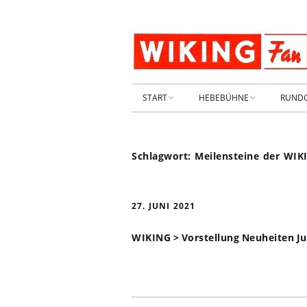
START
HEBEBÜHNE
RUND
STARTSEITE
HEBEBÜHNE 2026
Schlagwort:
Meilensteine der WIK
ARCHIV 2009-2014
HEBEBÜHNE 2025
SHOP _ Beta
HEBEBÜHNE 2024
SHOP-STA
27. JUNI 2021
NEUWAGE
HEBEBÜHNE 2023
WIKING > Vorstellung Neuheiten Ju
GEBRAUC
HEBEBÜHNE 2022
KIESPLATZ
HEBEBÜHNE 2021